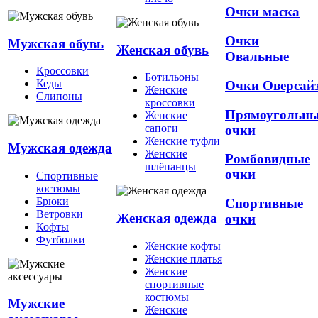
Очки маска
Очки
Мужская обувь
Женская обувь
Овальные
Кроссовки
Ботильоны
Кеды
Очки Оверсай
Женские
Слипоны
кроссовки
Прямоугольн
Женские
сапоги
очки
Женские туфли
Мужская одежда
Женские
Ромбовидные
шлёпанцы
очки
Спортивные
костюмы
Брюки
Спортивные
Ветровки
Женская одежда
очки
Кофты
Футболки
Женские кофты
Женские платья
Женские
спортивные
костюмы
Мужские
Женские