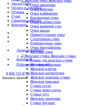
Женские очки
Аксессуары
Очки авиаторы
Оплата и доставка
Очки бабочки
Отзывы
Очки вайфареры
О нас
Квадратные очки
Гарантия качества
Очки клабмастеры
Контакты
Очки кошачий глаз
Очки маски
Прямоугольные очки
Спортивные очки
Ромбовидные очки
Очки броулайнеры
Личный кабинет
Круглые очки
Женские сумки
Корзина
0
Ремни для женских сумок
Женские кошельки
Избранные товары
0
Женские клатчи
Женские косметички
8 800 333 8718
Женские поясные сумки
Заказать звонок
Женские рюкзаки
Сумки седло
Сумки через плечо
Сумки тоут
Женские шопперы
Сумки боулинг