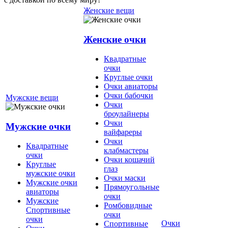
Женские вещи
Женские очки
Квадратные
очки
Круглые очки
Очки авиаторы
Очки бабочки
Мужские вещи
Очки
броулайнеры
Очки
Мужские очки
вайфареры
Очки
Квадратные
клабмастеры
очки
Очки кошачий
Круглые
глаз
мужские очки
Очки маски
Мужские очки
Прямоугольные
авиаторы
очки
Мужские
Ромбовидные
Спортивные
очки
очки
Очки
Спортивные