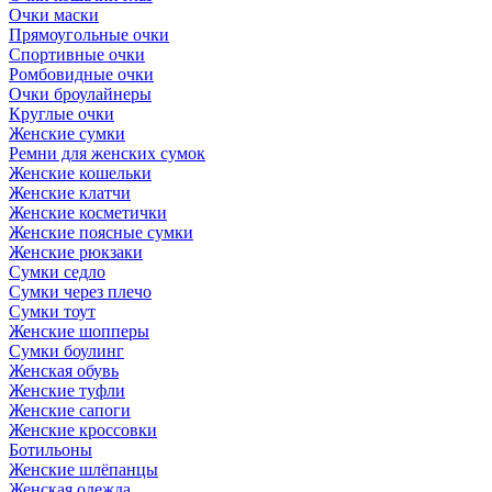
Очки маски
Прямоугольные очки
Спортивные очки
Ромбовидные очки
Очки броулайнеры
Круглые очки
Женские сумки
Ремни для женских сумок
Женские кошельки
Женские клатчи
Женские косметички
Женские поясные сумки
Женские рюкзаки
Сумки седло
Сумки через плечо
Сумки тоут
Женские шопперы
Сумки боулинг
Женская обувь
Женские туфли
Женские сапоги
Женские кроссовки
Ботильоны
Женские шлёпанцы
Женская одежда