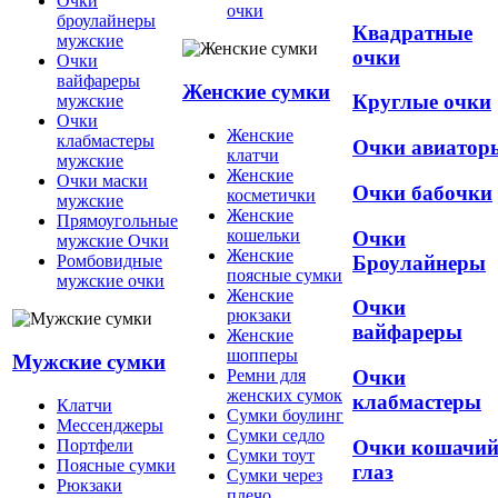
Очки
очки
броулайнеры
Квадратные
мужские
очки
Очки
вайфареры
Женские сумки
Круглые очки
мужские
Очки
Женские
клабмастеры
Очки авиатор
клатчи
мужские
Женские
Очки маски
Очки бабочки
косметички
мужские
Женские
Прямоугольные
кошельки
Очки
мужские Очки
Женские
Броулайнеры
Ромбовидные
поясные сумки
мужские очки
Женские
Очки
рюкзаки
вайфареры
Женские
шопперы
Мужские сумки
Ремни для
Очки
женских сумок
клабмастеры
Клатчи
Сумки боулинг
Мессенджеры
Сумки седло
Очки кошачи
Портфели
Сумки тоут
Поясные сумки
глаз
Сумки через
Рюкзаки
плечо