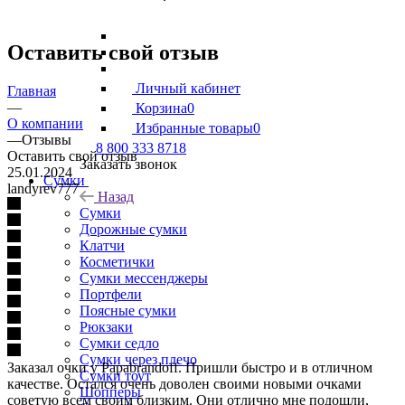
Оставить свой отзыв
Личный кабинет
Главная
—
Корзина
0
О компании
Избранные товары
0
—
Отзывы
8 800 333 8718
Оставить свой отзыв
Заказать звонок
25.01.2024
Сумки
landyrev777
Назад
Сумки
Дорожные сумки
Клатчи
Косметички
Сумки мессенджеры
Портфели
Поясные сумки
Рюкзаки
Сумки седло
Сумки через плечо
Заказал очки у Papabrandoff. Пришли быстро и в отличном
Сумки тоут
качестве. Остался очень доволен своими новыми очками
Шопперы
советую всем своим близким. Они отлично мне подошли,