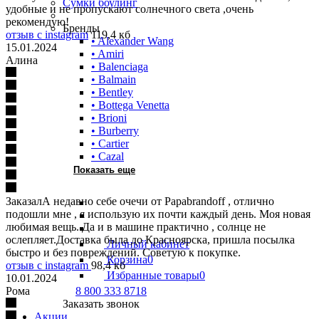
Сумки боулинг
удобные и не пропускают солнечного света ,очень
рекомендую!
Бренды
отзыв с instagram
119,4 кб
• Alexander Wang
15.01.2024
• Amiri
Алина
• Balenciaga
• Balmain
• Bentley
• Bottega Venetta
• Brioni
• Burberry
• Cartier
• Cazal
Показать еще
ЗаказалА недавно себе очечи от Papabrandoff , отлично
подошли мне , я использую их почти каждый день. Моя новая
любимая вещь. Да и в машине практично , солнце не
ослепляет.Доставка была до Красноярска, пришла посылка
Личный кабинет
быстро и без повреждений. Советую к покупке.
Корзина
0
отзыв с instagram
98,4 кб
Избранные товары
0
10.01.2024
Рома
8 800 333 8718
Заказать звонок
Акции