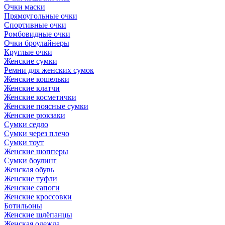
Очки маски
Прямоугольные очки
Спортивные очки
Ромбовидные очки
Очки броулайнеры
Круглые очки
Женские сумки
Ремни для женских сумок
Женские кошельки
Женские клатчи
Женские косметички
Женские поясные сумки
Женские рюкзаки
Сумки седло
Сумки через плечо
Сумки тоут
Женские шопперы
Сумки боулинг
Женская обувь
Женские туфли
Женские сапоги
Женские кроссовки
Ботильоны
Женские шлёпанцы
Женская одежда