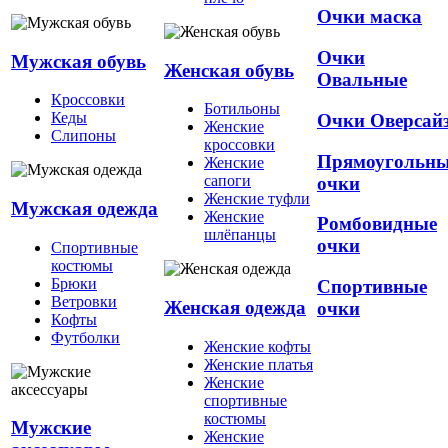
Очки маска
Очки
Мужская обувь
Женская обувь
Овальные
Кроссовки
Ботильоны
Кеды
Очки Оверсай
Женские
Слипоны
кроссовки
Прямоугольн
Женские
сапоги
очки
Женские туфли
Мужская одежда
Женские
Ромбовидные
шлёпанцы
очки
Спортивные
костюмы
Брюки
Спортивные
Ветровки
Женская одежда
очки
Кофты
Футболки
Женские кофты
Женские платья
Женские
спортивные
костюмы
Мужские
Женские