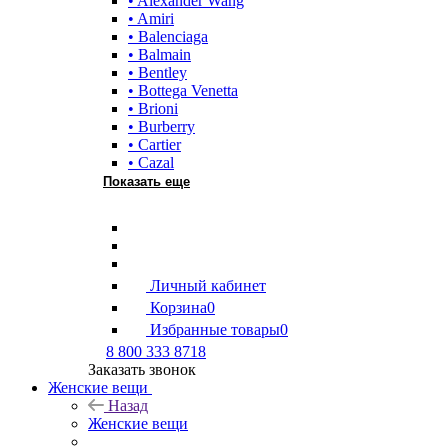
• Alexander Wang
• Amiri
• Balenciaga
• Balmain
• Bentley
• Bottega Venetta
• Brioni
• Burberry
• Cartier
• Cazal
Показать еще
Личный кабинет
Корзина
0
Избранные товары
0
8 800 333 8718
Заказать звонок
Женские вещи
Назад
Женские вещи