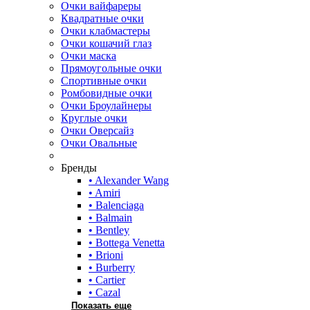
Очки вайфареры
Квадратные очки
Очки клабмастеры
Очки кошачий глаз
Очки маска
Прямоугольные очки
Спортивные очки
Ромбовидные очки
Очки Броулайнеры
Круглые очки
Очки Оверсайз
Очки Овальные
Бренды
• Alexander Wang
• Amiri
• Balenciaga
• Balmain
• Bentley
• Bottega Venetta
• Brioni
• Burberry
• Cartier
• Cazal
Показать еще