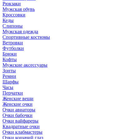
Рюкзаки
Мужская обувь
Кроссовки
Кеды
Слипоны
Мужская одежда
Спортивные костюмы
Ветровки
Футболки
Брюки
Кофты
Мужские аксессуары
Зонты
Ремни
Шарфы
Часы
Перчатки
Женские вещи
Женские очки
Очки авиаторы
Очки бабочки
Очки вайфареры
Квадратные очки
Очки клабмастеры
Очки кошачий глаз