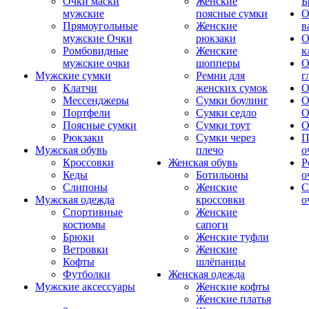
Очки маски
Женские
Б
мужские
поясные сумки
О
Прямоугольные
Женские
в
мужские Очки
рюкзаки
О
Ромбовидные
Женские
к
мужские очки
шопперы
О
Мужские сумки
Ремни для
г
Клатчи
женских сумок
О
Мессенджеры
Сумки боулинг
О
Портфели
Сумки седло
О
Поясные сумки
Сумки тоут
О
Рюкзаки
Сумки через
П
Мужская обувь
плечо
о
Кроссовки
Женская обувь
Р
Кеды
Ботильоны
о
Слипоны
Женские
С
Мужская одежда
кроссовки
о
Спортивные
Женские
костюмы
сапоги
Брюки
Женские туфли
Ветровки
Женские
Кофты
шлёпанцы
Футболки
Женская одежда
Мужские аксессуары
Женские кофты
Женские платья