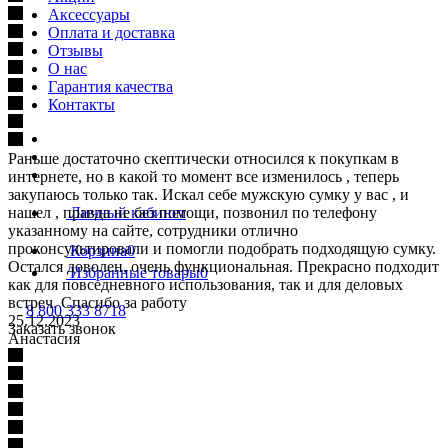
Аксессуары
Оплата и доставка
Отзывы
О нас
Гарантия качества
Контакты
Раньше достаточно скептически относился к покупкам в
интернете, но в какой то момент все изменилось , теперь
закупаюсь только так. Искал себе мужскую сумку у вас , и
нашел , правда не без помощи, позвонил по телефону
Личный кабинет
указанному на сайте, сотрудники отлично
проконсультировали и помогли подобрать подходящую сумку.
Корзина
0
Остался доволен, очень функциональная. Прекрасно подходит
Избранные товары
0
как для повседневного использования, так и для деловых
встреч. Спасибо за работу
8 800 333 8718
25.12.2023
Заказать звонок
Анастасия