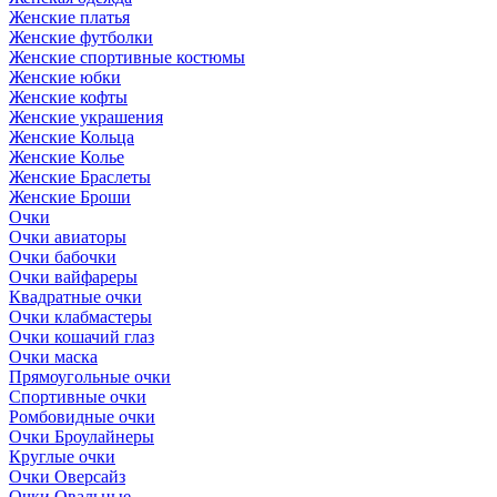
Женские платья
Женские футболки
Женские спортивные костюмы
Женские юбки
Женские кофты
Женские украшения
Женские Кольца
Женские Колье
Женские Браслеты
Женские Броши
Очки
Очки авиаторы
Очки бабочки
Очки вайфареры
Квадратные очки
Очки клабмастеры
Очки кошачий глаз
Очки маска
Прямоугольные очки
Спортивные очки
Ромбовидные очки
Очки Броулайнеры
Круглые очки
Очки Оверсайз
Очки Овальные