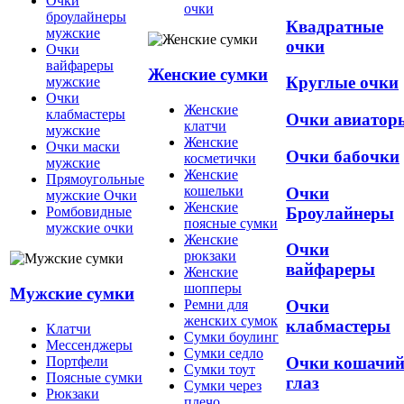
Очки
очки
броулайнеры
Квадратные
мужские
очки
Очки
вайфареры
Женские сумки
Круглые очки
мужские
Очки
Женские
клабмастеры
Очки авиатор
клатчи
мужские
Женские
Очки маски
Очки бабочки
косметички
мужские
Женские
Прямоугольные
кошельки
Очки
мужские Очки
Женские
Броулайнеры
Ромбовидные
поясные сумки
мужские очки
Женские
Очки
рюкзаки
вайфареры
Женские
шопперы
Мужские сумки
Ремни для
Очки
женских сумок
клабмастеры
Клатчи
Сумки боулинг
Мессенджеры
Сумки седло
Очки кошачи
Портфели
Сумки тоут
Поясные сумки
глаз
Сумки через
Рюкзаки
плечо