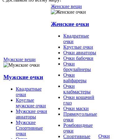
Женские вещи
Женские очки
Квадратные
очки
Круглые очки
Очки авиаторы
Очки бабочки
Мужские вещи
Очки
броулайнеры
Очки
Мужские очки
вайфареры
Очки
Квадратные
клабмастеры
очки
Очки кошачий
Круглые
глаз
мужские очки
Очки маски
Мужские очки
Прямоугольные
авиаторы
очки
Мужские
Ромбовидные
Спортивные
очки
очки
Очки
Спортивные