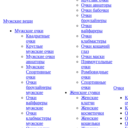
Очки авиаторы
Очки бабочки
Очки
броулайнеры
Мужские вещи
Очки
Мужские очки
вайфареры
Квадратные
Очки
очки
клабмастеры
Круглые
Очки кошачий
мужские очки
глаз
Мужские очки
Очки маски
авиаторы
Прямоугольные
Мужские
очки
Спортивные
Ромбовидные
очки
очки
Очки
Спортивные
броулайнеры
очки
Очки
мужские
Женские сумки
Очки
Женские
К
вайфареры
клатчи
о
мужские
Женские
К
Очки
косметички
О
клабмастеры
Женские
О
мужские
кошельки
О