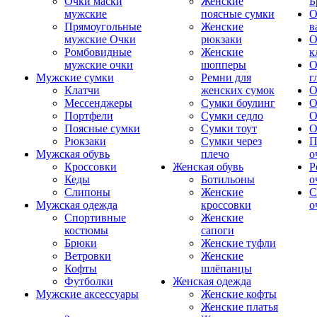
Очки маски
Женские
Б
мужские
поясные сумки
О
Прямоугольные
Женские
в
мужские Очки
рюкзаки
О
Ромбовидные
Женские
к
мужские очки
шопперы
О
Мужские сумки
Ремни для
г
Клатчи
женских сумок
О
Мессенджеры
Сумки боулинг
О
Портфели
Сумки седло
О
Поясные сумки
Сумки тоут
О
Рюкзаки
Сумки через
П
Мужская обувь
плечо
о
Кроссовки
Женская обувь
Р
Кеды
Ботильоны
о
Слипоны
Женские
С
Мужская одежда
кроссовки
о
Спортивные
Женские
костюмы
сапоги
Брюки
Женские туфли
Ветровки
Женские
Кофты
шлёпанцы
Футболки
Женская одежда
Мужские аксессуары
Женские кофты
Женские платья