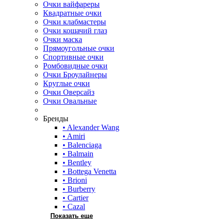
Очки вайфареры
Квадратные очки
Очки клабмастеры
Очки кошачий глаз
Очки маска
Прямоугольные очки
Спортивные очки
Ромбовидные очки
Очки Броулайнеры
Круглые очки
Очки Оверсайз
Очки Овальные
Бренды
• Alexander Wang
• Amiri
• Balenciaga
• Balmain
• Bentley
• Bottega Venetta
• Brioni
• Burberry
• Cartier
• Cazal
Показать еще