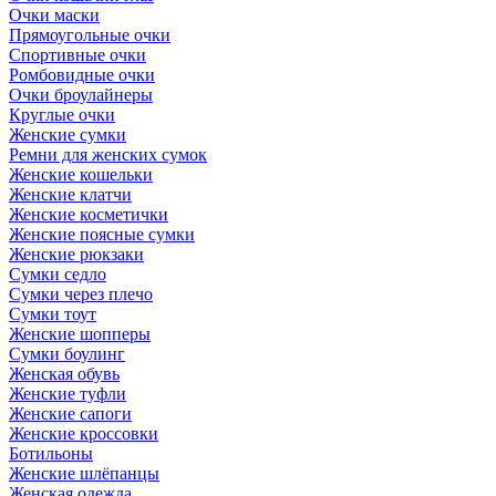
Очки маски
Прямоугольные очки
Спортивные очки
Ромбовидные очки
Очки броулайнеры
Круглые очки
Женские сумки
Ремни для женских сумок
Женские кошельки
Женские клатчи
Женские косметички
Женские поясные сумки
Женские рюкзаки
Сумки седло
Сумки через плечо
Сумки тоут
Женские шопперы
Сумки боулинг
Женская обувь
Женские туфли
Женские сапоги
Женские кроссовки
Ботильоны
Женские шлёпанцы
Женская одежда