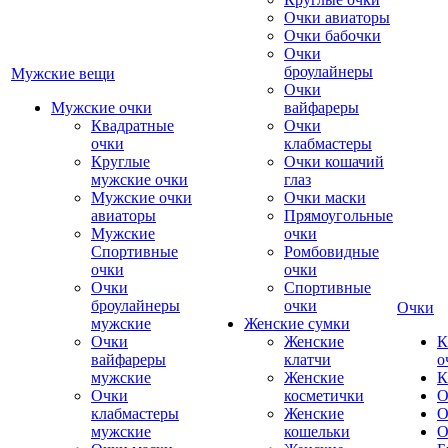
Очки авиаторы
Очки бабочки
Очки
броулайнеры
Мужские вещи
Очки
Мужские очки
вайфареры
Квадратные
Очки
очки
клабмастеры
Круглые
Очки кошачий
мужские очки
глаз
Мужские очки
Очки маски
авиаторы
Прямоугольные
Мужские
очки
Спортивные
Ромбовидные
очки
очки
Очки
Спортивные
броулайнеры
очки
Очки
мужские
Женские сумки
Очки
Женские
К
вайфареры
клатчи
о
мужские
Женские
К
Очки
косметички
О
клабмастеры
Женские
О
мужские
кошельки
О