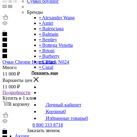
Сумки боулинг
Бренды
• Alexander Wang
• Amiri
• Balenciaga
• Balmain
• Bentley
• Bottega Venetta
• Brioni
• Burberry
• Cartier
Очки Chrome Hearts Black N024
• Cazal
Много
Показать еще
11 000
₽
Варианты цен
11 000
₽
Подробности
Купить в 1 клик
В корзину
Личный кабинет
Корзина
0
Избранные товары
0
8 800 333 8718
Заказать звонок
Акции