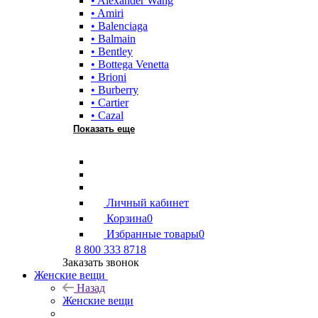
• Alexander Wang
• Amiri
• Balenciaga
• Balmain
• Bentley
• Bottega Venetta
• Brioni
• Burberry
• Cartier
• Cazal
Показать еще
Личный кабинет
Корзина
0
Избранные товары
0
8 800 333 8718
Заказать звонок
Женские вещи
Назад
Женские вещи