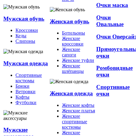
Очки маска
Очки
Мужская обувь
Женская обувь
Овальные
Кроссовки
Ботильоны
Кеды
Очки Оверсай
Женские
Слипоны
кроссовки
Прямоугольн
Женские
сапоги
очки
Женские туфли
Мужская одежда
Женские
Ромбовидные
шлёпанцы
очки
Спортивные
костюмы
Брюки
Спортивные
Ветровки
Женская одежда
очки
Кофты
Футболки
Женские кофты
Женские платья
Женские
спортивные
костюмы
Мужские
Женские