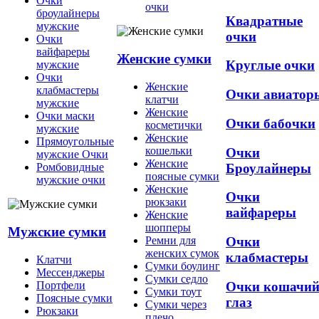
Очки
очки
броулайнеры
Квадратные
мужские
очки
Очки
вайфареры
Женские сумки
Круглые очки
мужские
Очки
Женские
клабмастеры
Очки авиатор
клатчи
мужские
Женские
Очки маски
Очки бабочки
косметички
мужские
Женские
Прямоугольные
кошельки
Очки
мужские Очки
Женские
Броулайнеры
Ромбовидные
поясные сумки
мужские очки
Женские
Очки
рюкзаки
вайфареры
Женские
шопперы
Мужские сумки
Ремни для
Очки
женских сумок
клабмастеры
Клатчи
Сумки боулинг
Мессенджеры
Сумки седло
Очки кошачи
Портфели
Сумки тоут
Поясные сумки
глаз
Сумки через
Рюкзаки
плечо