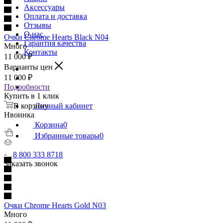
Аксессуары
Оплата и доставка
Отзывы
О нас
Очки Chrome Hearts Black N04
Гарантия качества
Много
Контакты
11 000
₽
Варианты цен
11 000
₽
Подробности
Купить в 1 клик
В корзину
Личный кабинет
Нвоинка
Корзина
0
Избранные товары
0
8 800 333 8718
Заказать звонок
Очки Chrome Hearts Gold N03
Много