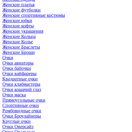
Женские платья
Женские футболки
Женские спортивные костюмы
Женские юбки
Женские кофты
Женские украшения
Женские Кольца
Женские Колье
Женские Браслеты
Женские Броши
Очки
Очки авиаторы
Очки бабочки
Очки вайфареры
Квадратные очки
Очки клабмастеры
Очки кошачий глаз
Очки маска
Прямоугольные очки
Спортивные очки
Ромбовидные очки
Очки Броулайнеры
Круглые очки
Очки Оверсайз
Очки Овальные