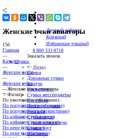
Женские очки авиаторы
Личный кабинет
Корзина
0
Избранные товары
0
156
Главная
8 800 333 8718
—
Заказать звонок
Каталог
Сумки
—
Назад
Женские вещи
Сумки
—
Дорожные сумки
Женские очки
Клатчи
—
Женские очки авиаторы
Косметички
Фильтр
Сумки мессенджеры
По умолчанию (убывание)
Портфели
По популярности (убывание)
Поясные сумки
По популярности (возрастание)
Рюкзаки
По алфавиту (убывание)
Сумки седло
По алфавиту (возрастание)
Сумки через плечо
По цене (убывание)
Сумки тоут
По цене (возрастание)
Шопперы