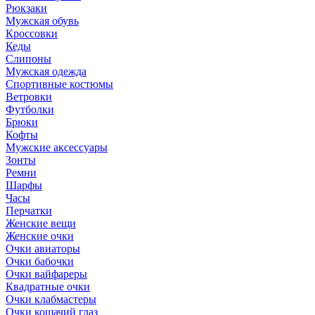
Рюкзаки
Мужская обувь
Кроссовки
Кеды
Слипоны
Мужская одежда
Спортивные костюмы
Ветровки
Футболки
Брюки
Кофты
Мужские аксессуары
Зонты
Ремни
Шарфы
Часы
Перчатки
Женские вещи
Женские очки
Очки авиаторы
Очки бабочки
Очки вайфареры
Квадратные очки
Очки клабмастеры
Очки кошачий глаз