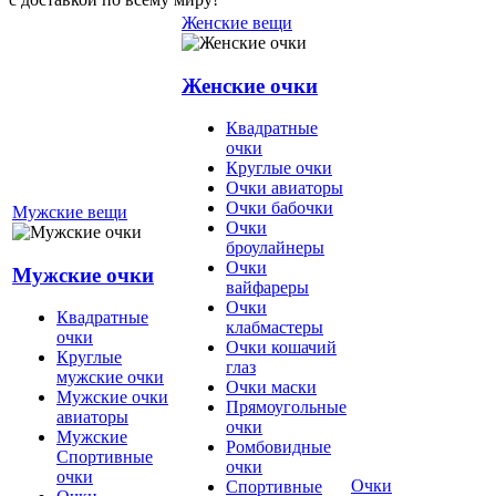
Женские вещи
Женские очки
Квадратные
очки
Круглые очки
Очки авиаторы
Очки бабочки
Мужские вещи
Очки
броулайнеры
Очки
Мужские очки
вайфареры
Очки
Квадратные
клабмастеры
очки
Очки кошачий
Круглые
глаз
мужские очки
Очки маски
Мужские очки
Прямоугольные
авиаторы
очки
Мужские
Ромбовидные
Спортивные
очки
очки
Очки
Спортивные