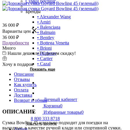
Сумки боулинг
Бренды
• Alexander Wang
• Amiri
36 000
₽
• Balenciaga
Варианты цен
• Balmain
36 000
₽
• Bentley
Подробности
• Bottega Venetta
Много
• Brioni
Нашли дешевле? Сделаем скидку!
• Burberry
• Cartier
• Cazal
Хочу в подарок
Показать еще
Описание
Отзывы
Как купить
Оплата
Доставка
Личный кабинет
Возврат и обмен
Корзина
0
ОПИСАНИЕ
Избранные товары
0
8 800 333 8718
Сумка Bowling 45 идеально подходит для поездки на
Заказать звонок
выходные, в качестве ручной клади или спортивной сумки.
Акции