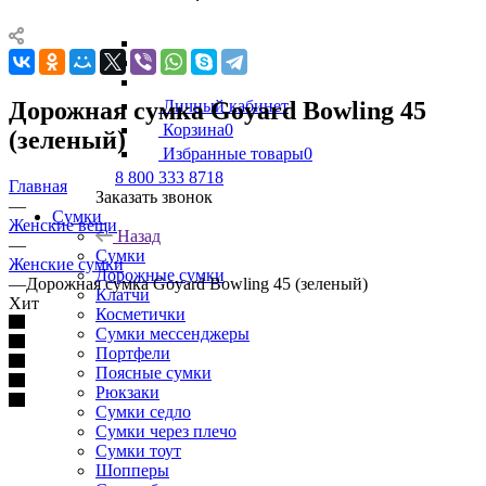
Дорожная сумка Goyard Bowling 45
Личный кабинет
Корзина
0
(зеленый)
Избранные товары
0
8 800 333 8718
Главная
Заказать звонок
—
Сумки
Женские вещи
Назад
—
Сумки
Женские сумки
Дорожные сумки
—
Дорожная сумка Goyard Bowling 45 (зеленый)
Клатчи
Хит
Косметички
Сумки мессенджеры
Портфели
Поясные сумки
Рюкзаки
Сумки седло
Сумки через плечо
Сумки тоут
Шопперы