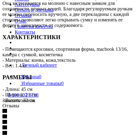
Она застегивается на молнию с навесным замком для
Аксессуары
сохранности личных вещей. Благодаря регулируемым ручкам
Оплата и доставка
ее можно переносить вручную, а две перекладины с каждой
Отзывы
стороны позволяют легко открывать сумку и изменять ее
О нас
форму в зависимости от содержимого.
Гарантия качества
Контакты
ХАРАКТЕРИСТИКИ
- Помещаются кросовки, спортивная форма, macbook 13/16,
камера с сумкой, косметичка
- Материалы: конва, кожа,текстиль
Личный кабинет
- Вес: 1.4 кг
Корзина
0
РАЗМЕРЫ
Избранные товары
0
- Длина: 45 см
- Ширина: 21 см
8 800 333 8718
- Высота: 32 см
Заказать звонок
Отзывы