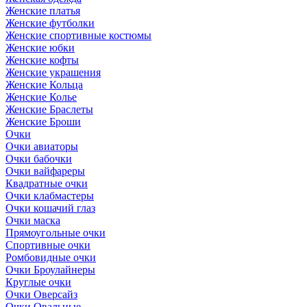
Женские платья
Женские футболки
Женские спортивные костюмы
Женские юбки
Женские кофты
Женские украшения
Женские Кольца
Женские Колье
Женские Браслеты
Женские Броши
Очки
Очки авиаторы
Очки бабочки
Очки вайфареры
Квадратные очки
Очки клабмастеры
Очки кошачий глаз
Очки маска
Прямоугольные очки
Спортивные очки
Ромбовидные очки
Очки Броулайнеры
Круглые очки
Очки Оверсайз
Очки Овальные