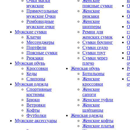
Очки маски
Женские
Б
мужские
поясные сумки
О
Прямоугольные
Женские
в
мужские Очки
рюкзаки
О
Ромбовидные
Женские
к
мужские очки
шопперы
О
Мужские сумки
Ремни для
г
Клатчи
женских сумок
О
Мессенджеры
Сумки боулинг
О
Портфели
Сумки седло
О
Поясные сумки
Сумки тоут
О
Рюкзаки
Сумки через
П
Мужская обувь
плечо
о
Кроссовки
Женская обувь
Р
Кеды
Ботильоны
о
Слипоны
Женские
С
Мужская одежда
кроссовки
о
Спортивные
Женские
костюмы
сапоги
Брюки
Женские туфли
Ветровки
Женские
Кофты
шлёпанцы
Футболки
Женская одежда
Мужские аксессуары
Женские кофты
Женские платья