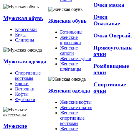
Очки маска
Очки
Мужская обувь
Женская обувь
Овальные
Кроссовки
Ботильоны
Кеды
Очки Оверсай
Женские
Слипоны
кроссовки
Прямоугольн
Женские
сапоги
очки
Женские туфли
Мужская одежда
Женские
Ромбовидные
шлёпанцы
очки
Спортивные
костюмы
Брюки
Спортивные
Ветровки
Женская одежда
очки
Кофты
Футболки
Женские кофты
Женские платья
Женские
спортивные
костюмы
Мужские
Женские