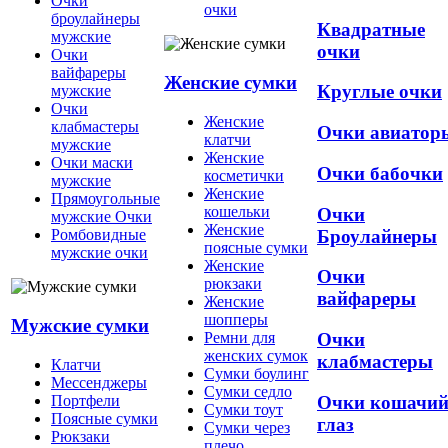
Очки
очки
броулайнеры
Квадратные
мужские
очки
Очки
вайфареры
Женские сумки
Круглые очки
мужские
Очки
Женские
клабмастеры
Очки авиатор
клатчи
мужские
Женские
Очки маски
Очки бабочки
косметички
мужские
Женские
Прямоугольные
кошельки
Очки
мужские Очки
Женские
Броулайнеры
Ромбовидные
поясные сумки
мужские очки
Женские
Очки
рюкзаки
вайфареры
Женские
шопперы
Мужские сумки
Ремни для
Очки
женских сумок
клабмастеры
Клатчи
Сумки боулинг
Мессенджеры
Сумки седло
Очки кошачи
Портфели
Сумки тоут
Поясные сумки
глаз
Сумки через
Рюкзаки
плечо