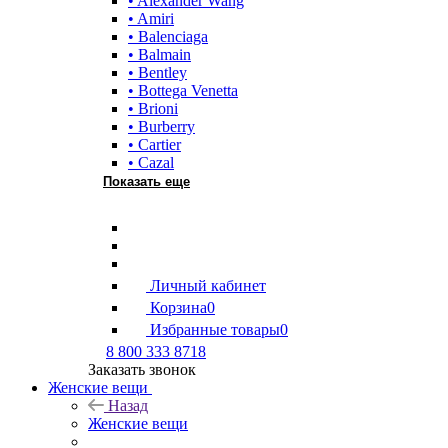
• Alexander Wang
• Amiri
• Balenciaga
• Balmain
• Bentley
• Bottega Venetta
• Brioni
• Burberry
• Cartier
• Cazal
Показать еще
Личный кабинет
Корзина
0
Избранные товары
0
8 800 333 8718
Заказать звонок
Женские вещи
Назад
Женские вещи