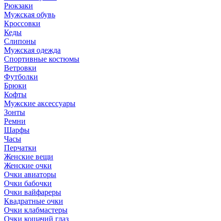
Рюкзаки
Мужская обувь
Кроссовки
Кеды
Слипоны
Мужская одежда
Спортивные костюмы
Ветровки
Футболки
Брюки
Кофты
Мужские аксессуары
Зонты
Ремни
Шарфы
Часы
Перчатки
Женские вещи
Женские очки
Очки авиаторы
Очки бабочки
Очки вайфареры
Квадратные очки
Очки клабмастеры
Очки кошачий глаз