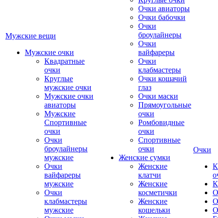
Очки авиаторы
Очки бабочки
Очки
броулайнеры
Мужские вещи
Очки
Мужские очки
вайфареры
Квадратные
Очки
очки
клабмастеры
Круглые
Очки кошачий
мужские очки
глаз
Мужские очки
Очки маски
авиаторы
Прямоугольные
Мужские
очки
Спортивные
Ромбовидные
очки
очки
Очки
Спортивные
броулайнеры
очки
Очки
мужские
Женские сумки
Очки
Женские
К
вайфареры
клатчи
о
мужские
Женские
К
Очки
косметички
О
клабмастеры
Женские
О
мужские
кошельки
О