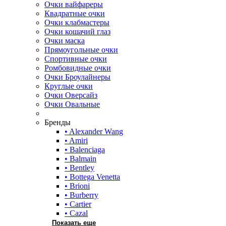
Очки вайфареры
Квадратные очки
Очки клабмастеры
Очки кошачий глаз
Очки маска
Прямоугольные очки
Спортивные очки
Ромбовидные очки
Очки Броулайнеры
Круглые очки
Очки Оверсайз
Очки Овальные
Бренды
• Alexander Wang
• Amiri
• Balenciaga
• Balmain
• Bentley
• Bottega Venetta
• Brioni
• Burberry
• Cartier
• Cazal
Показать еще