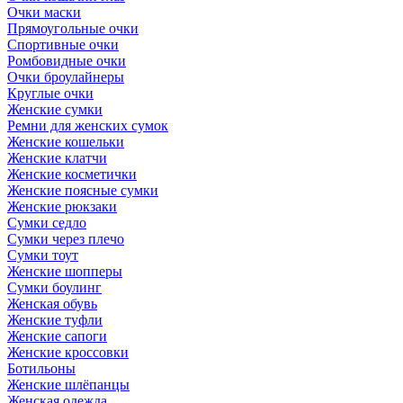
Очки маски
Прямоугольные очки
Спортивные очки
Ромбовидные очки
Очки броулайнеры
Круглые очки
Женские сумки
Ремни для женских сумок
Женские кошельки
Женские клатчи
Женские косметички
Женские поясные сумки
Женские рюкзаки
Сумки седло
Сумки через плечо
Сумки тоут
Женские шопперы
Сумки боулинг
Женская обувь
Женские туфли
Женские сапоги
Женские кроссовки
Ботильоны
Женские шлёпанцы
Женская одежда