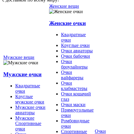
Женские вещи
Женские очки
Квадратные
очки
Круглые очки
Очки авиаторы
Очки бабочки
Мужские вещи
Очки
броулайнеры
Очки
Мужские очки
вайфареры
Очки
Квадратные
клабмастеры
очки
Очки кошачий
Круглые
глаз
мужские очки
Очки маски
Мужские очки
Прямоугольные
авиаторы
очки
Мужские
Ромбовидные
Спортивные
очки
очки
Очки
Спортивные