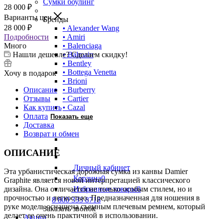
Сумки боулинг
28 000
₽
Варианты цен
Бренды
28 000
₽
• Alexander Wang
Подробности
• Amiri
Много
• Balenciaga
Нашли дешевле? Сделаем скидку!
• Balmain
• Bentley
• Bottega Venetta
Хочу в подарок
• Brioni
Описание
• Burberry
Отзывы
• Cartier
Как купить
• Cazal
Оплата
Показать еще
Доставка
Возврат и обмен
ОПИСАНИЕ
Личный кабинет
Эта урбанистическая дорожная сумка из канвы Damier
Корзина
0
Graphite является новой интерпретацией классического
Избранные товары
0
дизайна. Она отличается не только особым стилем, но и
прочностью и легкостью. Предназначенная для ношения в
8 800 333 8718
руке модель оснащена съемным плечевым ремнем, который
Заказать звонок
делает ее очень практичной в использовании.
Акции