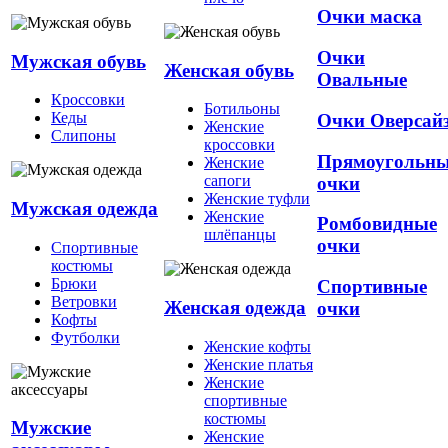
Очки маска
Очки
Мужская обувь
Женская обувь
Овальные
Кроссовки
Ботильоны
Кеды
Очки Оверсай
Женские
Слипоны
кроссовки
Прямоугольн
Женские
сапоги
очки
Женские туфли
Мужская одежда
Женские
Ромбовидные
шлёпанцы
очки
Спортивные
костюмы
Брюки
Спортивные
Ветровки
Женская одежда
очки
Кофты
Футболки
Женские кофты
Женские платья
Женские
спортивные
костюмы
Мужские
Женские