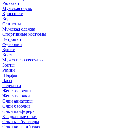
Рюкзаки
Мужская обувь
Кроссовки
Кеды
Слипоны
Мужская одежда
Спортивные костюмы
Ветровки
Футболки
Брюки
Кофты
Мужские аксессуары
Зонты
Ремни
Шарфы
Часы
Перчатки
Женские вещи
Женские очки
Очки авиаторы
Очки бабочки
Очки вайфареры
Квадратные очки
Очки клабмастеры
Очки кошачий глаз