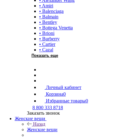
• Alexander Wang
• Amiri
• Balenciaga
• Balmain
• Bentley
• Bottega Venetta
• Brioni
• Burberry
• Cartier
• Cazal
Показать еще
Личный кабинет
Корзина
0
Избранные товары
0
8 800 333 8718
Заказать звонок
Женские вещи
Назад
Женские вещи