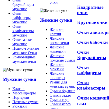
Очки
очки
броулайнеры
Квадратные
мужские
очки
Очки
вайфареры
Женские сумки
Круглые очки
мужские
Очки
Женские
клабмастеры
Очки авиатор
клатчи
мужские
Женские
Очки маски
Очки бабочки
косметички
мужские
Женские
Прямоугольные
кошельки
Очки
мужские Очки
Женские
Броулайнеры
Ромбовидные
поясные сумки
мужские очки
Женские
Очки
рюкзаки
вайфареры
Женские
шопперы
Мужские сумки
Ремни для
Очки
женских сумок
клабмастеры
Клатчи
Сумки боулинг
Мессенджеры
Сумки седло
Очки кошачи
Портфели
Сумки тоут
Поясные сумки
глаз
Сумки через
Рюкзаки
плечо