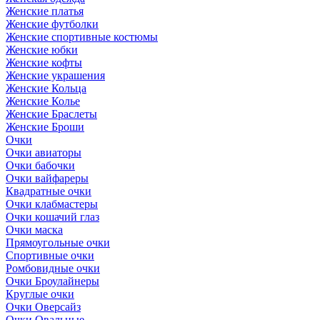
Женские платья
Женские футболки
Женские спортивные костюмы
Женские юбки
Женские кофты
Женские украшения
Женские Кольца
Женские Колье
Женские Браслеты
Женские Броши
Очки
Очки авиаторы
Очки бабочки
Очки вайфареры
Квадратные очки
Очки клабмастеры
Очки кошачий глаз
Очки маска
Прямоугольные очки
Спортивные очки
Ромбовидные очки
Очки Броулайнеры
Круглые очки
Очки Оверсайз
Очки Овальные