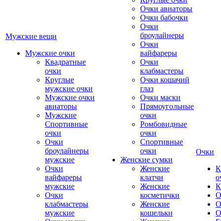
Очки авиаторы
Очки бабочки
Очки
броулайнеры
Мужские вещи
Очки
Мужские очки
вайфареры
Квадратные
Очки
очки
клабмастеры
Круглые
Очки кошачий
мужские очки
глаз
Мужские очки
Очки маски
авиаторы
Прямоугольные
Мужские
очки
Спортивные
Ромбовидные
очки
очки
Очки
Спортивные
броулайнеры
очки
Очки
мужские
Женские сумки
Очки
Женские
К
вайфареры
клатчи
о
мужские
Женские
К
Очки
косметички
О
клабмастеры
Женские
О
мужские
кошельки
О