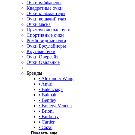
Очки вайфареры
Квадратные очки
Очки клабмастеры
Очки кошачий глаз
Очки маска
Прямоугольные очки
Спортивные очки
Ромбовидные очки
Очки Броулайнеры
Круглые очки
Очки Оверсайз
Очки Овальные
Бренды
• Alexander Wang
• Amiri
• Balenciaga
• Balmain
• Bentley
• Bottega Venetta
• Brioni
• Burberry
• Cartier
• Cazal
Показать еще