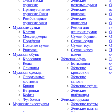
Очки маски
Женские
Б
мужские
поясные сумки
О
Прямоугольные
Женские
в
мужские Очки
рюкзаки
О
Ромбовидные
Женские
к
мужские очки
шопперы
О
Мужские сумки
Ремни для
г
Клатчи
женских сумок
О
Мессенджеры
Сумки боулинг
О
Портфели
Сумки седло
О
Поясные сумки
Сумки тоут
О
Рюкзаки
Сумки через
П
Мужская обувь
плечо
о
Кроссовки
Женская обувь
Р
Кеды
Ботильоны
о
Слипоны
Женские
С
Мужская одежда
кроссовки
о
Спортивные
Женские
костюмы
сапоги
Брюки
Женские туфли
Ветровки
Женские
Кофты
шлёпанцы
Футболки
Женская одежда
Мужские аксессуары
Женские кофты
Женские платья