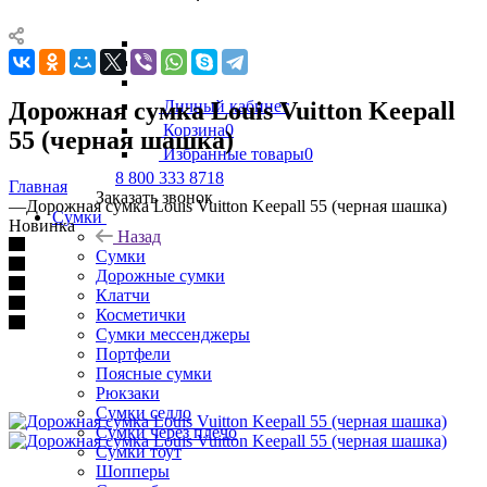
Дорожная сумка Louis Vuitton Keepall
Личный кабинет
Корзина
0
55 (черная шашка)
Избранные товары
0
8 800 333 8718
Главная
Заказать звонок
—
Дорожная сумка Louis Vuitton Keepall 55 (черная шашка)
Сумки
Новинка
Назад
Сумки
Дорожные сумки
Клатчи
Косметички
Сумки мессенджеры
Портфели
Поясные сумки
Рюкзаки
Сумки седло
Сумки через плечо
Сумки тоут
Шопперы