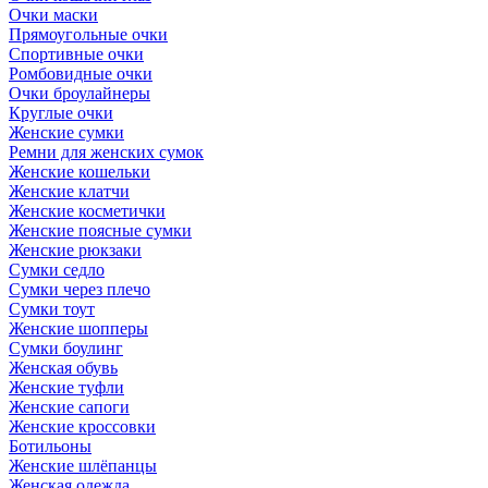
Очки маски
Прямоугольные очки
Спортивные очки
Ромбовидные очки
Очки броулайнеры
Круглые очки
Женские сумки
Ремни для женских сумок
Женские кошельки
Женские клатчи
Женские косметички
Женские поясные сумки
Женские рюкзаки
Сумки седло
Сумки через плечо
Сумки тоут
Женские шопперы
Сумки боулинг
Женская обувь
Женские туфли
Женские сапоги
Женские кроссовки
Ботильоны
Женские шлёпанцы
Женская одежда