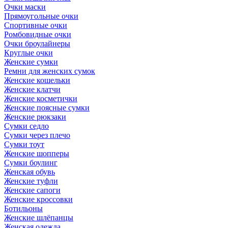
Очки маски
Прямоугольные очки
Спортивные очки
Ромбовидные очки
Очки броулайнеры
Круглые очки
Женские сумки
Ремни для женских сумок
Женские кошельки
Женские клатчи
Женские косметички
Женские поясные сумки
Женские рюкзаки
Сумки седло
Сумки через плечо
Сумки тоут
Женские шопперы
Сумки боулинг
Женская обувь
Женские туфли
Женские сапоги
Женские кроссовки
Ботильоны
Женские шлёпанцы
Женская одежда