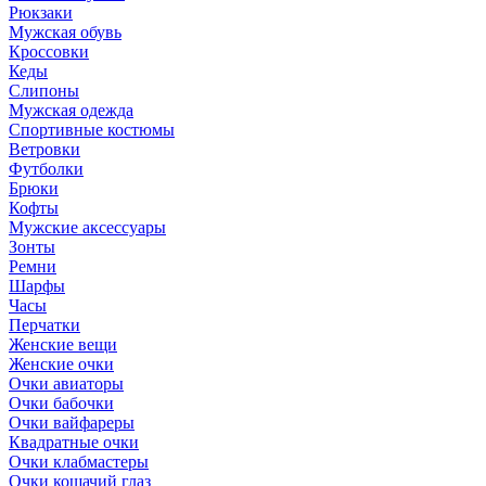
Рюкзаки
Мужская обувь
Кроссовки
Кеды
Слипоны
Мужская одежда
Спортивные костюмы
Ветровки
Футболки
Брюки
Кофты
Мужские аксессуары
Зонты
Ремни
Шарфы
Часы
Перчатки
Женские вещи
Женские очки
Очки авиаторы
Очки бабочки
Очки вайфареры
Квадратные очки
Очки клабмастеры
Очки кошачий глаз