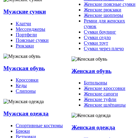
Женские поясные сумки
Женские рюкзаки
Мужские сумки
Женские шопперы
Ремни для женских
Клатчи
сумок
Мессенджеры
Сумки боулинг
Портфели
Сумки седло
Поясные сумки
Сумки тоут
Рюкзаки
Сумки через плечо
Мужская обувь
Женская обувь
Кроссовки
Ботильоны
Кеды
Женские кроссовки
Слипоны
Женские сапоги
Женские туфли
Женские шлёпанцы
Мужская одежда
Спортивные костюмы
Женская одежда
Брюки
Ветровки