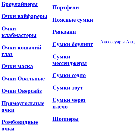
Броулайнеры
Портфели
Очки вайфареры
Поясные сумки
Очки
Рюкзаки
клабмастеры
Аксессуары
Акц
Сумки боулинг
Очки кошачий
глаз
Сумки
мессенджеры
Очки маска
Сумки седло
Очки Овальные
Сумки тоут
Очки Оверсайз
Сумки через
Прямоугольные
плечо
очки
Шопперы
Ромбовидные
очки