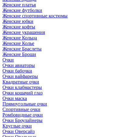
Женские платья
Женские футболки
Женские спортивные костюмы
Женские юбки
Женские кофты
Женские украшения
Женские Кольца
Женские Колье
Женские Браслеты
Женские Броши
Очки
Очки авиаторы
Очки бабочки
Очки вайфареры
Квадратные очки
Очки клабмастеры
Очки кошачий глаз
Очки маска
Прямоугольные очки
Спортивные очки
Ромбовидные очки
Очки Броулайнеры
Круглые очки
Очки Оверсайз
Очки Овальные