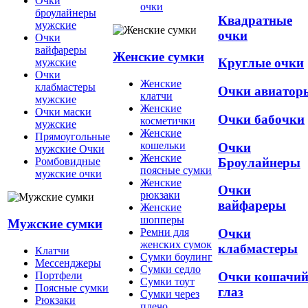
Очки
очки
броулайнеры
Квадратные
мужские
очки
Очки
вайфареры
Женские сумки
Круглые очки
мужские
Очки
Женские
клабмастеры
Очки авиатор
клатчи
мужские
Женские
Очки маски
Очки бабочки
косметички
мужские
Женские
Прямоугольные
кошельки
Очки
мужские Очки
Женские
Броулайнеры
Ромбовидные
поясные сумки
мужские очки
Женские
Очки
рюкзаки
вайфареры
Женские
шопперы
Мужские сумки
Ремни для
Очки
женских сумок
клабмастеры
Клатчи
Сумки боулинг
Мессенджеры
Сумки седло
Очки кошачи
Портфели
Сумки тоут
Поясные сумки
глаз
Сумки через
Рюкзаки
плечо