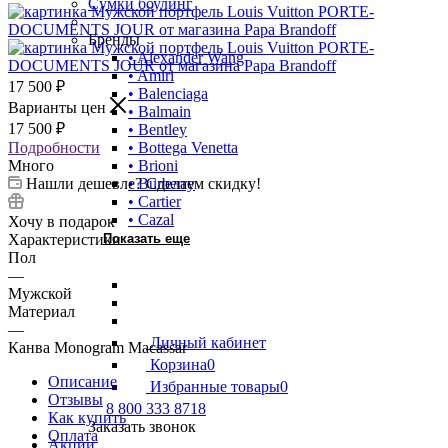
Сумки боулинг
Бренды
• Alexander Wang
• Amiri
17 500
₽
• Balenciaga
Варианты цен
• Balmain
17 500
₽
• Bentley
Подробности
• Bottega Venetta
Много
• Brioni
Нашли дешевле? Сделаем скидку!
• Burberry
• Cartier
• Cazal
Хочу в подарок
Характеристики
Показать еще
Пол
—
Мужской
Материал
—
Личный кабинет
Канва Monogram Macassar
Корзина
0
Описание
Избранные товары
0
Отзывы
8 800 333 8718
Как купить
Заказать звонок
Оплата
Акции