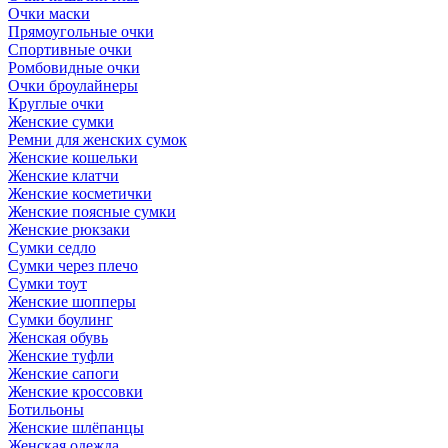
Очки маски
Прямоугольные очки
Спортивные очки
Ромбовидные очки
Очки броулайнеры
Круглые очки
Женские сумки
Ремни для женских сумок
Женские кошельки
Женские клатчи
Женские косметички
Женские поясные сумки
Женские рюкзаки
Сумки седло
Сумки через плечо
Сумки тоут
Женские шопперы
Сумки боулинг
Женская обувь
Женские туфли
Женские сапоги
Женские кроссовки
Ботильоны
Женские шлёпанцы
Женская одежда