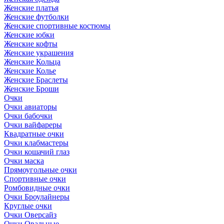
Женские платья
Женские футболки
Женские спортивные костюмы
Женские юбки
Женские кофты
Женские украшения
Женские Кольца
Женские Колье
Женские Браслеты
Женские Броши
Очки
Очки авиаторы
Очки бабочки
Очки вайфареры
Квадратные очки
Очки клабмастеры
Очки кошачий глаз
Очки маска
Прямоугольные очки
Спортивные очки
Ромбовидные очки
Очки Броулайнеры
Круглые очки
Очки Оверсайз
Очки Овальные