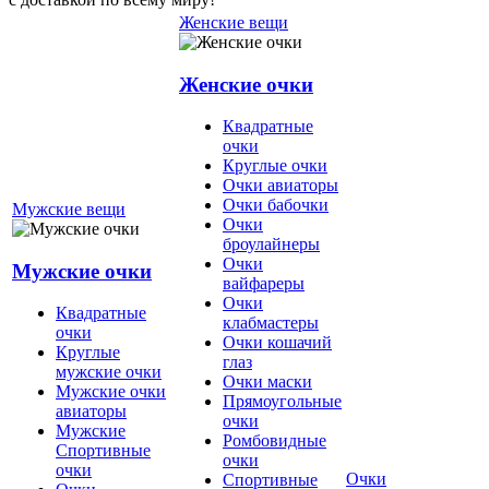
Женские вещи
Женские очки
Квадратные
очки
Круглые очки
Очки авиаторы
Очки бабочки
Мужские вещи
Очки
броулайнеры
Очки
Мужские очки
вайфареры
Очки
Квадратные
клабмастеры
очки
Очки кошачий
Круглые
глаз
мужские очки
Очки маски
Мужские очки
Прямоугольные
авиаторы
очки
Мужские
Ромбовидные
Спортивные
очки
очки
Очки
Спортивные