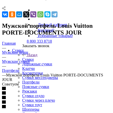
Мужской портфель Louis Vuitton
Личный кабинет
Корзина
0
PORTE-DOCUMENTS JOUR
Избранные товары
0
8 800 333 8718
Главная
Заказать звонок
—
Сумки
Мужские вещи
Назад
—
Сумки
Мужские сумки
Дорожные сумки
—
Клатчи
Портфели
Косметички
—
Мужской портфель Louis Vuitton PORTE-DOCUMENTS
Сумки мессенджеры
JOUR
Портфели
Советуем
Поясные сумки
Рюкзаки
Сумки седло
Сумки через плечо
Сумки тоут
Шопперы