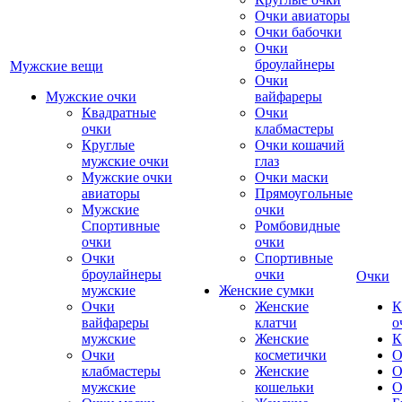
Очки авиаторы
Очки бабочки
Очки
броулайнеры
Мужские вещи
Очки
Мужские очки
вайфареры
Квадратные
Очки
очки
клабмастеры
Круглые
Очки кошачий
мужские очки
глаз
Мужские очки
Очки маски
авиаторы
Прямоугольные
Мужские
очки
Спортивные
Ромбовидные
очки
очки
Очки
Спортивные
броулайнеры
очки
Очки
мужские
Женские сумки
Очки
Женские
К
вайфареры
клатчи
о
мужские
Женские
К
Очки
косметички
О
клабмастеры
Женские
О
мужские
кошельки
О