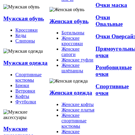
Очки маска
Очки
Мужская обувь
Женская обувь
Овальные
Кроссовки
Ботильоны
Кеды
Очки Оверсай
Женские
Слипоны
кроссовки
Прямоугольн
Женские
сапоги
очки
Женские туфли
Мужская одежда
Женские
Ромбовидные
шлёпанцы
очки
Спортивные
костюмы
Брюки
Спортивные
Ветровки
Женская одежда
очки
Кофты
Футболки
Женские кофты
Женские платья
Женские
спортивные
костюмы
Мужские
Женские