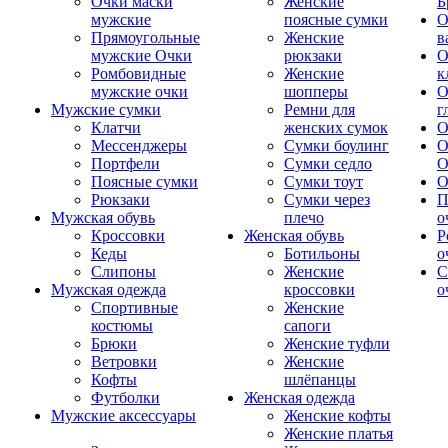
Очки маски
Женские
Б
мужские
поясные сумки
О
Прямоугольные
Женские
в
мужские Очки
рюкзаки
О
Ромбовидные
Женские
к
мужские очки
шопперы
О
Мужские сумки
Ремни для
г
Клатчи
женских сумок
О
Мессенджеры
Сумки боулинг
О
Портфели
Сумки седло
О
Поясные сумки
Сумки тоут
О
Рюкзаки
Сумки через
П
Мужская обувь
плечо
о
Кроссовки
Женская обувь
Р
Кеды
Ботильоны
о
Слипоны
Женские
С
Мужская одежда
кроссовки
о
Спортивные
Женские
костюмы
сапоги
Брюки
Женские туфли
Ветровки
Женские
Кофты
шлёпанцы
Футболки
Женская одежда
Мужские аксессуары
Женские кофты
Женские платья