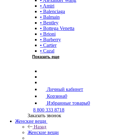
• Alexander Wang
• Amiri
• Balenciaga
• Balmain
• Bentley
• Bottega Venetta
• Brioni
• Burberry
• Cartier
• Cazal
Показать еще
Личный кабинет
Корзина
0
Избранные товары
0
8 800 333 8718
Заказать звонок
Женские вещи
Назад
Женские вещи