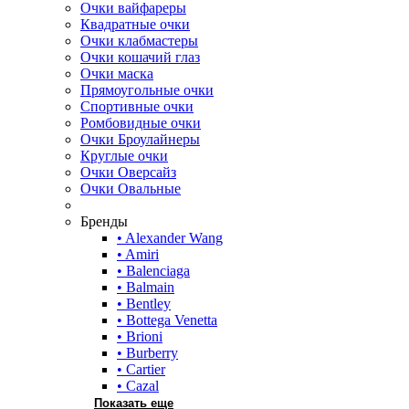
Очки вайфареры
Квадратные очки
Очки клабмастеры
Очки кошачий глаз
Очки маска
Прямоугольные очки
Спортивные очки
Ромбовидные очки
Очки Броулайнеры
Круглые очки
Очки Оверсайз
Очки Овальные
Бренды
• Alexander Wang
• Amiri
• Balenciaga
• Balmain
• Bentley
• Bottega Venetta
• Brioni
• Burberry
• Cartier
• Cazal
Показать еще