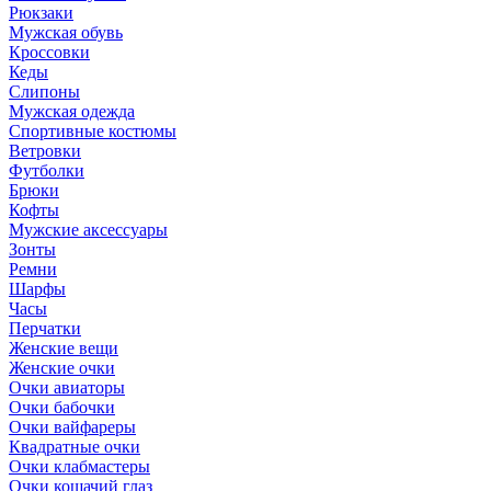
Рюкзаки
Мужская обувь
Кроссовки
Кеды
Слипоны
Мужская одежда
Спортивные костюмы
Ветровки
Футболки
Брюки
Кофты
Мужские аксессуары
Зонты
Ремни
Шарфы
Часы
Перчатки
Женские вещи
Женские очки
Очки авиаторы
Очки бабочки
Очки вайфареры
Квадратные очки
Очки клабмастеры
Очки кошачий глаз