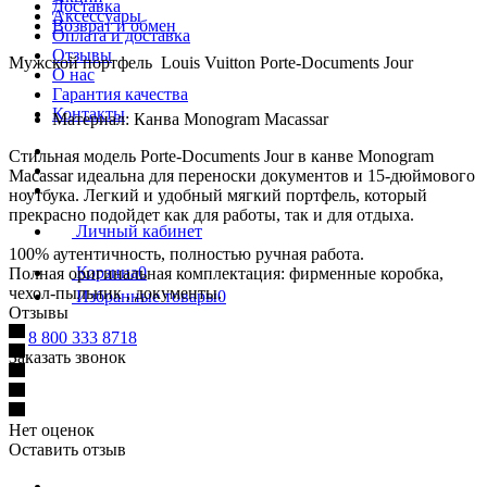
Доставка
Аксессуары
Возврат и обмен
Оплата и доставка
Отзывы
Мужской портфель Louis Vuitton Porte-Documents Jour
О нас
Гарантия качества
Контакты
Материал: Канва Monogram Macassar
Стильная модель Porte-Documents Jour в канве Monogram
Macassar идеальна для переноски документов и 15-дюймового
ноутбука. Легкий и удобный мягкий портфель, который
прекрасно подойдет как для работы, так и для отдыха.
Личный кабинет
100% аутентичность, полностью ручная работа.
Корзина
0
Полная оригинальная комплектация: фирменные коробка,
чехол-пыльник , документы.
Избранные товары
0
Отзывы
8 800 333 8718
Заказать звонок
Нет оценок
Оставить отзыв