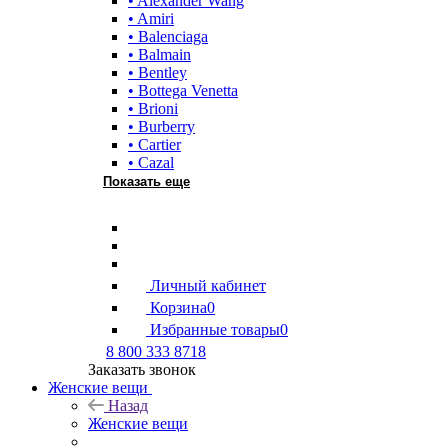
• Alexander Wang
• Amiri
• Balenciaga
• Balmain
• Bentley
• Bottega Venetta
• Brioni
• Burberry
• Cartier
• Cazal
Показать еще
Личный кабинет
Корзина
0
Избранные товары
0
8 800 333 8718
Заказать звонок
Женские вещи
Назад
Женские вещи