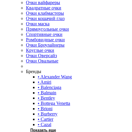
Очки вайфареры
Квадратные очки
Очки клабмастеры
Очки кошачий глаз
Очки маска
Прямоугольные очки
Спортивные очки
Ромбовидные очки
Очки Броулайнеры
Круглые очки
Очки Оверсайз
Очки Овальные
Бренды
• Alexander Wang
• Amiri
• Balenciaga
• Balmain
• Bentley
• Bottega Venetta
• Brioni
• Burberry
• Cartier
• Cazal
Показать еще