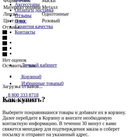
Форма очков
Маски
Аксессуары
Материал оправы
Металл
Оплата и доставка
Линзы
Однотонные
Отзывы
Цвет линз
Розовый
О нас
Гарантия качества
Отзывы
Контакты
Нет оценок
Личный кабинет
Оставить отзыв
Корзина
0
Избранные товары
0
Загрузка отзывов...
8 800 333 8718
Как купить?
Заказать звонок
Выберите понравившиеся товары и добавьте их в корзину.
Далее перейдите в Корзину и внесите необходимую
контактную информацию. В течении 30 минут с вами
свяжется менеджер для подтверждения заказа и соберет
посылку и отправит на указанный адрес.