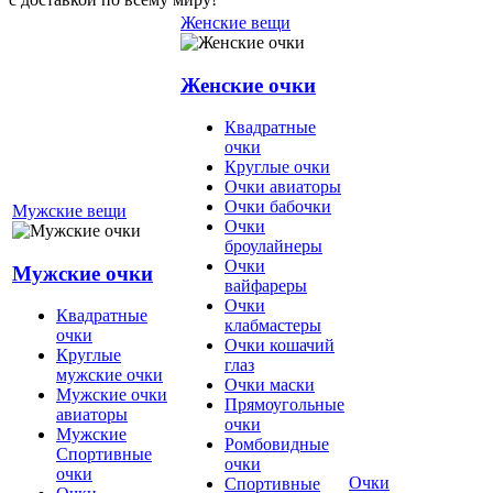
Женские вещи
Женские очки
Квадратные
очки
Круглые очки
Очки авиаторы
Очки бабочки
Мужские вещи
Очки
броулайнеры
Очки
Мужские очки
вайфареры
Очки
Квадратные
клабмастеры
очки
Очки кошачий
Круглые
глаз
мужские очки
Очки маски
Мужские очки
Прямоугольные
авиаторы
очки
Мужские
Ромбовидные
Спортивные
очки
очки
Очки
Спортивные