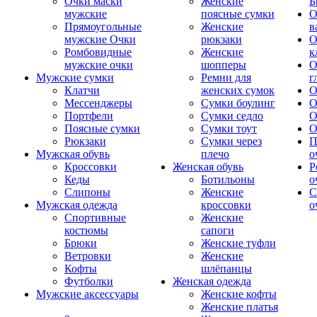
Очки маски
Женские
Б
мужские
поясные сумки
О
Прямоугольные
Женские
в
мужские Очки
рюкзаки
О
Ромбовидные
Женские
к
мужские очки
шопперы
О
Мужские сумки
Ремни для
г
Клатчи
женских сумок
О
Мессенджеры
Сумки боулинг
О
Портфели
Сумки седло
О
Поясные сумки
Сумки тоут
О
Рюкзаки
Сумки через
П
Мужская обувь
плечо
о
Кроссовки
Женская обувь
Р
Кеды
Ботильоны
о
Слипоны
Женские
С
Мужская одежда
кроссовки
о
Спортивные
Женские
костюмы
сапоги
Брюки
Женские туфли
Ветровки
Женские
Кофты
шлёпанцы
Футболки
Женская одежда
Мужские аксессуары
Женские кофты
Женские платья