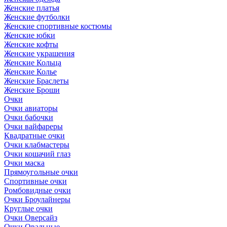
Женские платья
Женские футболки
Женские спортивные костюмы
Женские юбки
Женские кофты
Женские украшения
Женские Кольца
Женские Колье
Женские Браслеты
Женские Броши
Очки
Очки авиаторы
Очки бабочки
Очки вайфареры
Квадратные очки
Очки клабмастеры
Очки кошачий глаз
Очки маска
Прямоугольные очки
Спортивные очки
Ромбовидные очки
Очки Броулайнеры
Круглые очки
Очки Оверсайз
Очки Овальные