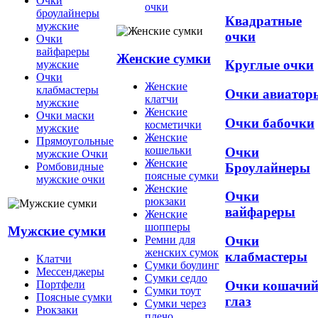
Очки
очки
броулайнеры
Квадратные
мужские
очки
Очки
вайфареры
Женские сумки
Круглые очки
мужские
Очки
Женские
клабмастеры
Очки авиатор
клатчи
мужские
Женские
Очки маски
Очки бабочки
косметички
мужские
Женские
Прямоугольные
кошельки
Очки
мужские Очки
Женские
Броулайнеры
Ромбовидные
поясные сумки
мужские очки
Женские
Очки
рюкзаки
вайфареры
Женские
шопперы
Мужские сумки
Ремни для
Очки
женских сумок
клабмастеры
Клатчи
Сумки боулинг
Мессенджеры
Сумки седло
Очки кошачи
Портфели
Сумки тоут
Поясные сумки
глаз
Сумки через
Рюкзаки
плечо