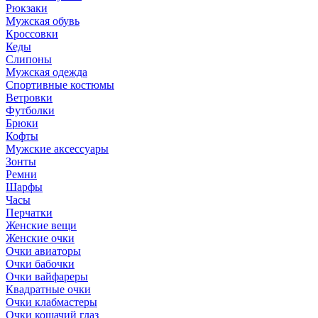
Рюкзаки
Мужская обувь
Кроссовки
Кеды
Слипоны
Мужская одежда
Спортивные костюмы
Ветровки
Футболки
Брюки
Кофты
Мужские аксессуары
Зонты
Ремни
Шарфы
Часы
Перчатки
Женские вещи
Женские очки
Очки авиаторы
Очки бабочки
Очки вайфареры
Квадратные очки
Очки клабмастеры
Очки кошачий глаз