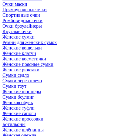
Очки маски
Прямоугольные очки
Спортивные очки
Ромбовидные очки
Очки броулайнеры
Круглые очки
Женские сумки
Ремни для женских сумок
Женские кошельки
Женские клатчи
Женские косметички
Женские поясные сумки
Женские рюкзаки
Сумки седло
Сумки через плечо
Сумки тоут
Женские шопперы
Сумки боулинг
Женская обувь
Женские туфли
Женские сапоги
Женские кроссовки
Ботильоны
Женские шлёпанцы
Женская одежда