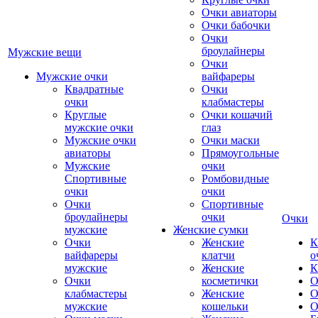
Очки авиаторы
Очки бабочки
Очки
броулайнеры
Мужские вещи
Очки
Мужские очки
вайфареры
Квадратные
Очки
очки
клабмастеры
Круглые
Очки кошачий
мужские очки
глаз
Мужские очки
Очки маски
авиаторы
Прямоугольные
Мужские
очки
Спортивные
Ромбовидные
очки
очки
Очки
Спортивные
броулайнеры
очки
Очки
мужские
Женские сумки
Очки
Женские
К
вайфареры
клатчи
о
мужские
Женские
К
Очки
косметички
О
клабмастеры
Женские
О
мужские
кошельки
О