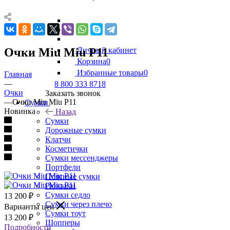
Очки Miu Miu P11
Личный кабинет
Корзина
0
Избранные товары
0
Главная
—
8 800 333 8718
Очки
Заказать звонок
—
Очки Miu Miu P11
Сумки
Новинка
Назад
Сумки
Дорожные сумки
Клатчи
Косметички
Сумки мессенджеры
Портфели
Поясные сумки
Рюкзаки
Сумки седло
13 200
₽
Сумки через плечо
Варианты цен
Сумки тоут
13 200
₽
Шопперы
Подробности