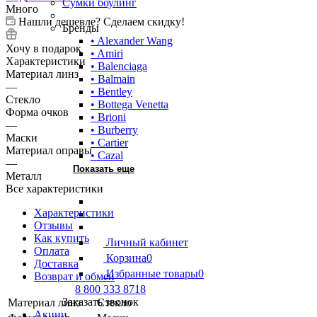
Сумки боулинг
Много
Нашли дешевле? Сделаем скидку!
Бренды
• Alexander Wang
Хочу в подарок
• Amiri
Характеристики
• Balenciaga
Материал линз
• Balmain
—
• Bentley
Стекло
• Bottega Venetta
Форма очков
• Brioni
—
• Burberry
Маски
• Cartier
Материал оправы
• Cazal
—
Показать еще
Металл
Все характеристики
Характеристики
Отзывы
Как купить
Личный кабинет
Оплата
Корзина
0
Доставка
Избранные товары
0
Возврат и обмен
8 800 333 8718
Заказать звонок
Материал линз
Стекло
Акции