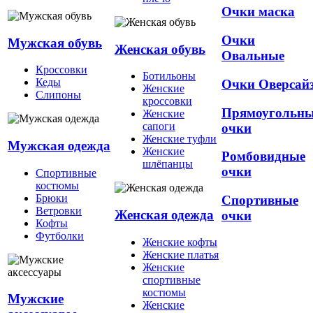
Очки маска
Очки
Мужская обувь
Женская обувь
Овальные
Кроссовки
Ботильоны
Кеды
Очки Оверсай
Женские
Слипоны
кроссовки
Прямоугольн
Женские
сапоги
очки
Женские туфли
Мужская одежда
Женские
Ромбовидные
шлёпанцы
очки
Спортивные
костюмы
Брюки
Спортивные
Ветровки
Женская одежда
очки
Кофты
Футболки
Женские кофты
Женские платья
Женские
спортивные
костюмы
Мужские
Женские