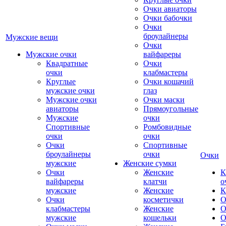
Очки авиаторы
Очки бабочки
Очки
броулайнеры
Мужские вещи
Очки
Мужские очки
вайфареры
Квадратные
Очки
очки
клабмастеры
Круглые
Очки кошачий
мужские очки
глаз
Мужские очки
Очки маски
авиаторы
Прямоугольные
Мужские
очки
Спортивные
Ромбовидные
очки
очки
Очки
Спортивные
броулайнеры
очки
Очки
мужские
Женские сумки
Очки
Женские
К
вайфареры
клатчи
о
мужские
Женские
К
Очки
косметички
О
клабмастеры
Женские
О
мужские
кошельки
О