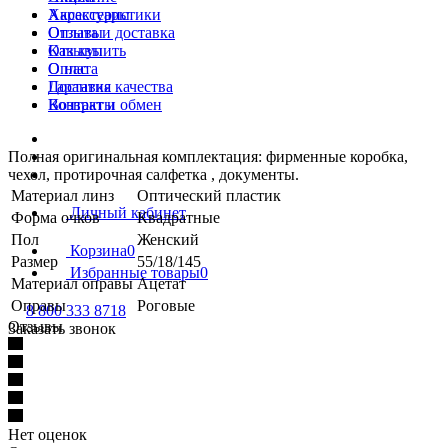
Характеристики
Аксессуары
Отзывы
Оплата и доставка
Как купить
Отзывы
Оплата
О нас
Доставка
Гарантия качества
Возврат и обмен
Контакты
Полная оригинальная комплектация: фирменные коробка,
чехол, протирочная салфетка , документы.
Материал линз
Оптический пластик
Личный кабинет
Форма очков
Квадратные
Пол
Женский
Корзина
0
Размер
55/18/145
Избранные товары
0
Материал оправы
Ацетат
Оправы
Роговые
8 800 333 8718
Отзывы
Заказать звонок
Нет оценок