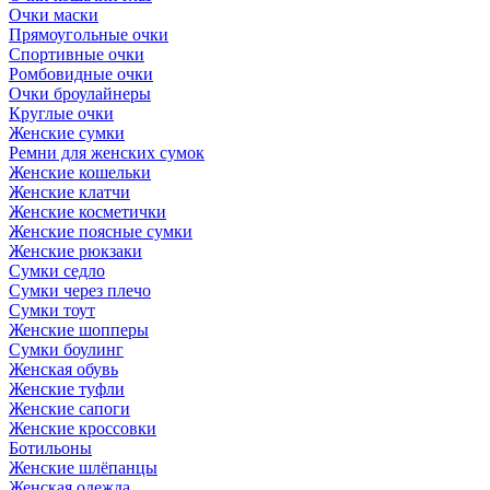
Очки маски
Прямоугольные очки
Спортивные очки
Ромбовидные очки
Очки броулайнеры
Круглые очки
Женские сумки
Ремни для женских сумок
Женские кошельки
Женские клатчи
Женские косметички
Женские поясные сумки
Женские рюкзаки
Сумки седло
Сумки через плечо
Сумки тоут
Женские шопперы
Сумки боулинг
Женская обувь
Женские туфли
Женские сапоги
Женские кроссовки
Ботильоны
Женские шлёпанцы
Женская одежда