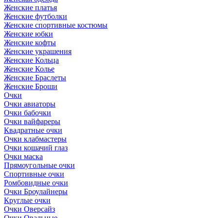
Женские платья
Женские футболки
Женские спортивные костюмы
Женские юбки
Женские кофты
Женские украшения
Женские Кольца
Женские Колье
Женские Браслеты
Женские Броши
Очки
Очки авиаторы
Очки бабочки
Очки вайфареры
Квадратные очки
Очки клабмастеры
Очки кошачий глаз
Очки маска
Прямоугольные очки
Спортивные очки
Ромбовидные очки
Очки Броулайнеры
Круглые очки
Очки Оверсайз
Очки Овальные