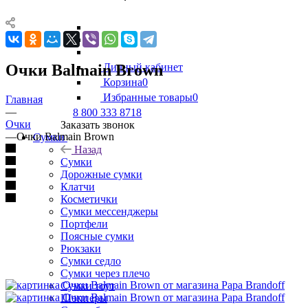
Очки Balmain Brown
Личный кабинет
Корзина
0
Избранные товары
0
Главная
—
8 800 333 8718
Очки
Заказать звонок
—
Очки Balmain Brown
Сумки
Назад
Сумки
Дорожные сумки
Клатчи
Косметички
Сумки мессенджеры
Портфели
Поясные сумки
Рюкзаки
Сумки седло
Сумки через плечо
Сумки тоут
Шопперы