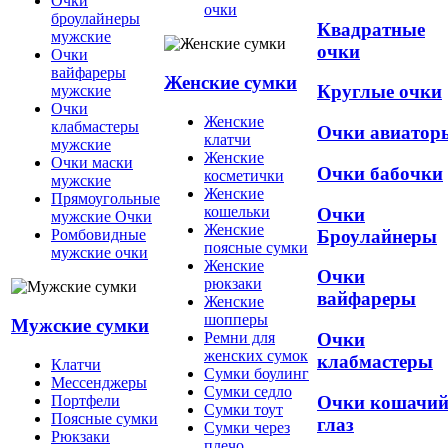
Очки
очки
броулайнеры
Квадратные
мужские
очки
Очки
вайфареры
Женские сумки
Круглые очки
мужские
Очки
Женские
клабмастеры
Очки авиатор
клатчи
мужские
Женские
Очки маски
Очки бабочки
косметички
мужские
Женские
Прямоугольные
кошельки
Очки
мужские Очки
Женские
Броулайнеры
Ромбовидные
поясные сумки
мужские очки
Женские
Очки
рюкзаки
вайфареры
Женские
шопперы
Мужские сумки
Ремни для
Очки
женских сумок
клабмастеры
Клатчи
Сумки боулинг
Мессенджеры
Сумки седло
Очки кошачи
Портфели
Сумки тоут
Поясные сумки
глаз
Сумки через
Рюкзаки
плечо