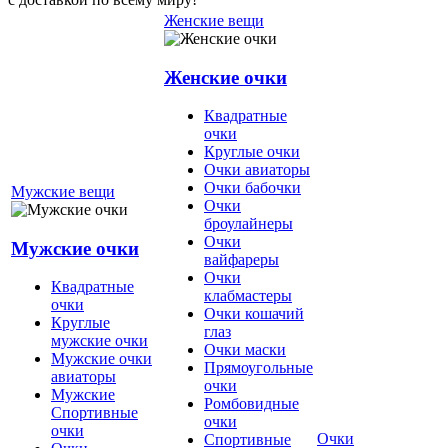
Женские вещи
Женские очки
Квадратные
очки
Круглые очки
Очки авиаторы
Очки бабочки
Мужские вещи
Очки
броулайнеры
Очки
Мужские очки
вайфареры
Очки
Квадратные
клабмастеры
очки
Очки кошачий
Круглые
глаз
мужские очки
Очки маски
Мужские очки
Прямоугольные
авиаторы
очки
Мужские
Ромбовидные
Спортивные
очки
очки
Очки
Спортивные