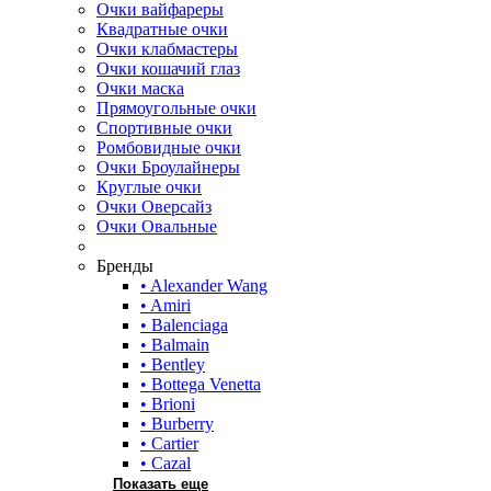
Очки вайфареры
Квадратные очки
Очки клабмастеры
Очки кошачий глаз
Очки маска
Прямоугольные очки
Спортивные очки
Ромбовидные очки
Очки Броулайнеры
Круглые очки
Очки Оверсайз
Очки Овальные
Бренды
• Alexander Wang
• Amiri
• Balenciaga
• Balmain
• Bentley
• Bottega Venetta
• Brioni
• Burberry
• Cartier
• Cazal
Показать еще