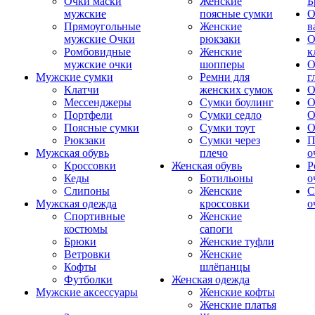
Очки маски
Женские
Б
мужские
поясные сумки
О
Прямоугольные
Женские
в
мужские Очки
рюкзаки
О
Ромбовидные
Женские
к
мужские очки
шопперы
О
Мужские сумки
Ремни для
г
Клатчи
женских сумок
О
Мессенджеры
Сумки боулинг
О
Портфели
Сумки седло
О
Поясные сумки
Сумки тоут
О
Рюкзаки
Сумки через
П
Мужская обувь
плечо
о
Кроссовки
Женская обувь
Р
Кеды
Ботильоны
о
Слипоны
Женские
С
Мужская одежда
кроссовки
о
Спортивные
Женские
костюмы
сапоги
Брюки
Женские туфли
Ветровки
Женские
Кофты
шлёпанцы
Футболки
Женская одежда
Мужские аксессуары
Женские кофты
Женские платья