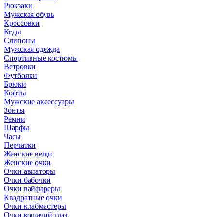
Рюкзаки
Мужская обувь
Кроссовки
Кеды
Слипоны
Мужская одежда
Спортивные костюмы
Ветровки
Футболки
Брюки
Кофты
Мужские аксессуары
Зонты
Ремни
Шарфы
Часы
Перчатки
Женские вещи
Женские очки
Очки авиаторы
Очки бабочки
Очки вайфареры
Квадратные очки
Очки клабмастеры
Очки кошачий глаз