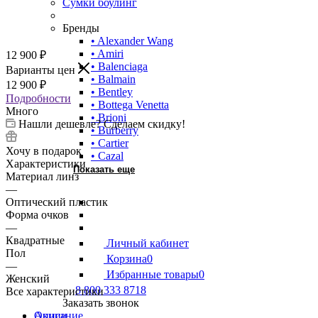
Сумки боулинг
Бренды
• Alexander Wang
• Amiri
12 900
₽
• Balenciaga
Варианты цен
• Balmain
12 900
₽
• Bentley
Подробности
• Bottega Venetta
Много
• Brioni
Нашли дешевле? Сделаем скидку!
• Burberry
• Cartier
Хочу в подарок
• Cazal
Характеристики
Показать еще
Материал линз
—
Оптический пластик
Форма очков
—
Квадратные
Личный кабинет
Пол
Корзина
0
—
Избранные товары
0
Женский
8 800 333 8718
Все характеристики
Заказать звонок
Описание
Акции