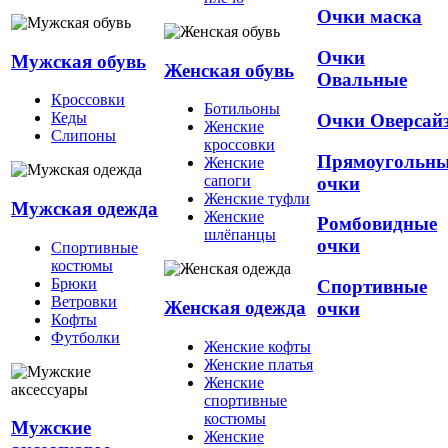
Очки маска
Очки
Мужская обувь
Женская обувь
Овальные
Кроссовки
Ботильоны
Кеды
Очки Оверсай
Женские
Слипоны
кроссовки
Прямоугольн
Женские
сапоги
очки
Женские туфли
Мужская одежда
Женские
Ромбовидные
шлёпанцы
очки
Спортивные
костюмы
Брюки
Спортивные
Ветровки
Женская одежда
очки
Кофты
Футболки
Женские кофты
Женские платья
Женские
спортивные
костюмы
Мужские
Женские