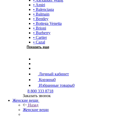
• Alexander Wang
• Amiri
• Balenciaga
• Balmain
• Bentley
• Bottega Venetta
• Brioni
• Burberry
• Cartier
• Cazal
Показать еще
Личный кабинет
Корзина
0
Избранные товары
0
8 800 333 8718
Заказать звонок
Женские вещи
Назад
Женские вещи