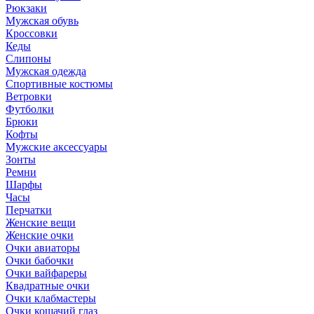
Рюкзаки
Мужская обувь
Кроссовки
Кеды
Слипоны
Мужская одежда
Спортивные костюмы
Ветровки
Футболки
Брюки
Кофты
Мужские аксессуары
Зонты
Ремни
Шарфы
Часы
Перчатки
Женские вещи
Женские очки
Очки авиаторы
Очки бабочки
Очки вайфареры
Квадратные очки
Очки клабмастеры
Очки кошачий глаз