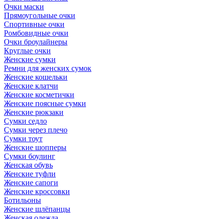
Очки маски
Прямоугольные очки
Спортивные очки
Ромбовидные очки
Очки броулайнеры
Круглые очки
Женские сумки
Ремни для женских сумок
Женские кошельки
Женские клатчи
Женские косметички
Женские поясные сумки
Женские рюкзаки
Сумки седло
Сумки через плечо
Сумки тоут
Женские шопперы
Сумки боулинг
Женская обувь
Женские туфли
Женские сапоги
Женские кроссовки
Ботильоны
Женские шлёпанцы
Женская одежда