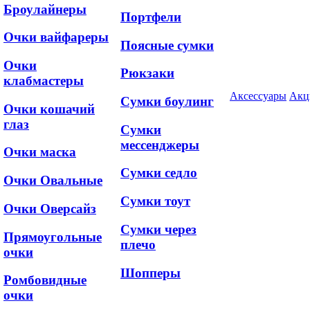
Броулайнеры
Портфели
Очки вайфареры
Поясные сумки
Очки
Рюкзаки
клабмастеры
Аксессуары
Акц
Сумки боулинг
Очки кошачий
глаз
Сумки
мессенджеры
Очки маска
Сумки седло
Очки Овальные
Сумки тоут
Очки Оверсайз
Сумки через
Прямоугольные
плечо
очки
Шопперы
Ромбовидные
очки