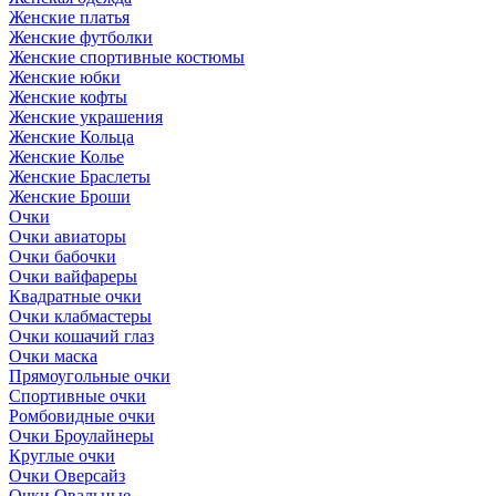
Женские платья
Женские футболки
Женские спортивные костюмы
Женские юбки
Женские кофты
Женские украшения
Женские Кольца
Женские Колье
Женские Браслеты
Женские Броши
Очки
Очки авиаторы
Очки бабочки
Очки вайфареры
Квадратные очки
Очки клабмастеры
Очки кошачий глаз
Очки маска
Прямоугольные очки
Спортивные очки
Ромбовидные очки
Очки Броулайнеры
Круглые очки
Очки Оверсайз
Очки Овальные