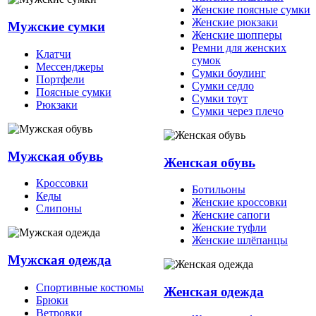
Женские поясные сумки
Женские рюкзаки
Мужские сумки
Женские шопперы
Ремни для женских
Клатчи
сумок
Мессенджеры
Сумки боулинг
Портфели
Сумки седло
Поясные сумки
Сумки тоут
Рюкзаки
Сумки через плечо
Мужская обувь
Женская обувь
Кроссовки
Ботильоны
Кеды
Женские кроссовки
Слипоны
Женские сапоги
Женские туфли
Женские шлёпанцы
Мужская одежда
Спортивные костюмы
Женская одежда
Брюки
Ветровки