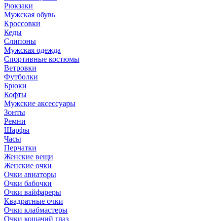
Рюкзаки
Мужская обувь
Кроссовки
Кеды
Слипоны
Мужская одежда
Спортивные костюмы
Ветровки
Футболки
Брюки
Кофты
Мужские аксессуары
Зонты
Ремни
Шарфы
Часы
Перчатки
Женские вещи
Женские очки
Очки авиаторы
Очки бабочки
Очки вайфареры
Квадратные очки
Очки клабмастеры
Очки кошачий глаз