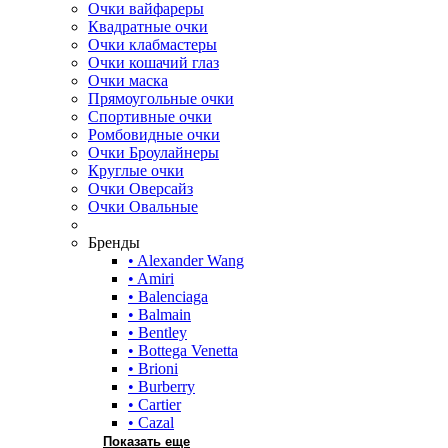
Очки вайфареры
Квадратные очки
Очки клабмастеры
Очки кошачий глаз
Очки маска
Прямоугольные очки
Спортивные очки
Ромбовидные очки
Очки Броулайнеры
Круглые очки
Очки Оверсайз
Очки Овальные
Бренды
• Alexander Wang
• Amiri
• Balenciaga
• Balmain
• Bentley
• Bottega Venetta
• Brioni
• Burberry
• Cartier
• Cazal
Показать еще