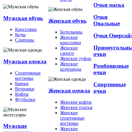
Очки маска
Очки
Мужская обувь
Женская обувь
Овальные
Кроссовки
Ботильоны
Кеды
Очки Оверсай
Женские
Слипоны
кроссовки
Прямоугольн
Женские
сапоги
очки
Женские туфли
Мужская одежда
Женские
Ромбовидные
шлёпанцы
очки
Спортивные
костюмы
Брюки
Спортивные
Ветровки
Женская одежда
очки
Кофты
Футболки
Женские кофты
Женские платья
Женские
спортивные
костюмы
Мужские
Женские