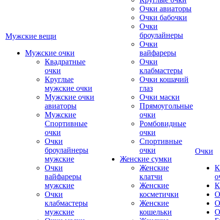
Очки авиаторы
Очки бабочки
Очки
броулайнеры
Мужские вещи
Очки
Мужские очки
вайфареры
Квадратные
Очки
очки
клабмастеры
Круглые
Очки кошачий
мужские очки
глаз
Мужские очки
Очки маски
авиаторы
Прямоугольные
Мужские
очки
Спортивные
Ромбовидные
очки
очки
Очки
Спортивные
броулайнеры
очки
Очки
мужские
Женские сумки
Очки
Женские
К
вайфареры
клатчи
о
мужские
Женские
К
Очки
косметички
О
клабмастеры
Женские
О
мужские
кошельки
О