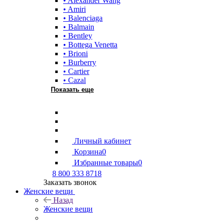
• Alexander Wang
• Amiri
• Balenciaga
• Balmain
• Bentley
• Bottega Venetta
• Brioni
• Burberry
• Cartier
• Cazal
Показать еще
Личный кабинет
Корзина
0
Избранные товары
0
8 800 333 8718
Заказать звонок
Женские вещи
Назад
Женские вещи