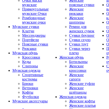
Очки маски
Женские
Б
мужские
поясные сумки
О
Прямоугольные
Женские
в
мужские Очки
рюкзаки
О
Ромбовидные
Женские
к
мужские очки
шопперы
О
Мужские сумки
Ремни для
г
Клатчи
женских сумок
О
Мессенджеры
Сумки боулинг
О
Портфели
Сумки седло
О
Поясные сумки
Сумки тоут
О
Рюкзаки
Сумки через
П
Мужская обувь
плечо
о
Кроссовки
Женская обувь
Р
Кеды
Ботильоны
о
Слипоны
Женские
С
Мужская одежда
кроссовки
о
Спортивные
Женские
костюмы
сапоги
Брюки
Женские туфли
Ветровки
Женские
Кофты
шлёпанцы
Футболки
Женская одежда
Мужские аксессуары
Женские кофты
Женские платья