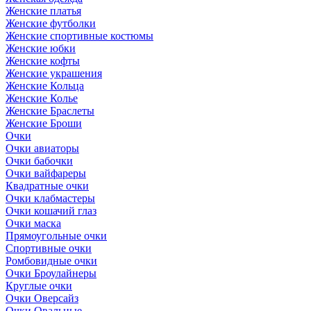
Женские платья
Женские футболки
Женские спортивные костюмы
Женские юбки
Женские кофты
Женские украшения
Женские Кольца
Женские Колье
Женские Браслеты
Женские Броши
Очки
Очки авиаторы
Очки бабочки
Очки вайфареры
Квадратные очки
Очки клабмастеры
Очки кошачий глаз
Очки маска
Прямоугольные очки
Спортивные очки
Ромбовидные очки
Очки Броулайнеры
Круглые очки
Очки Оверсайз
Очки Овальные