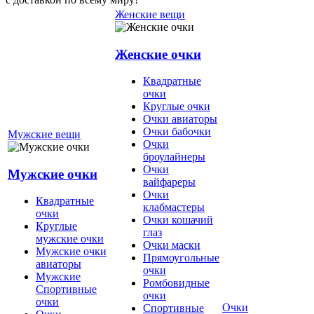
Женские вещи
Женские очки
Квадратные
очки
Круглые очки
Очки авиаторы
Очки бабочки
Мужские вещи
Очки
броулайнеры
Очки
Мужские очки
вайфареры
Очки
Квадратные
клабмастеры
очки
Очки кошачий
Круглые
глаз
мужские очки
Очки маски
Мужские очки
Прямоугольные
авиаторы
очки
Мужские
Ромбовидные
Спортивные
очки
очки
Очки
Спортивные