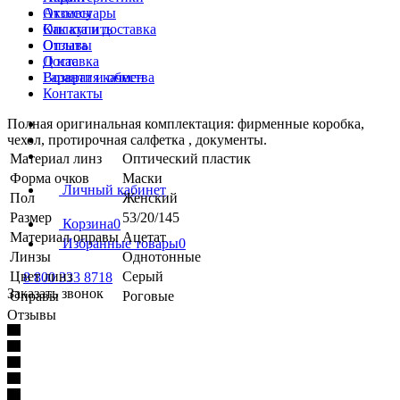
Отзывы
Аксессуары
Как купить
Оплата и доставка
Оплата
Отзывы
Доставка
О нас
Возврат и обмен
Гарантия качества
Контакты
Полная оригинальная комплектация: фирменные коробка,
чехол, протирочная салфетка , документы.
Материал линз
Оптический пластик
Форма очков
Маски
Личный кабинет
Пол
Женский
Размер
53/20/145
Корзина
0
Материал оправы
Ацетат
Избранные товары
0
Линзы
Однотонные
Цвет линз
Серый
8 800 333 8718
Заказать звонок
Оправы
Роговые
Отзывы