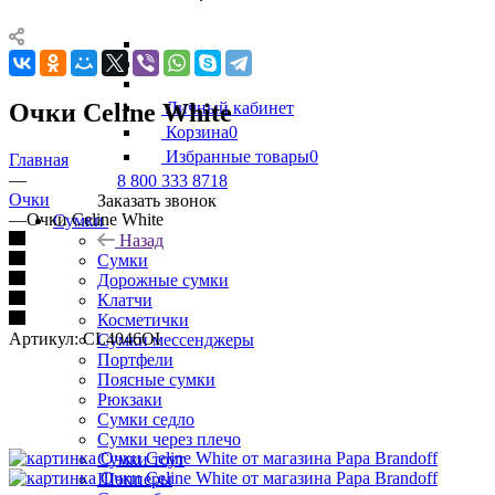
Очки Celine White
Личный кабинет
Корзина
0
Избранные товары
0
Главная
—
8 800 333 8718
Очки
Заказать звонок
—
Очки Celine White
Сумки
Назад
Сумки
Дорожные сумки
Клатчи
Косметички
Артикул:
CL4046OI
Сумки мессенджеры
Портфели
Поясные сумки
Рюкзаки
Сумки седло
Сумки через плечо
Сумки тоут
Шопперы