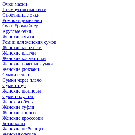
Очки маски
Прямоугольные очки
Спортивные очки
Ромбовидные очки
Очки броулайнеры
Круглые очки
Женские сумки
Ремни для женских сумок
Женские кошельки
Женские клатчи
Женские косметички
Женские поясные сумки
Женские рюкзаки
Сумки седло
Сумки через плечо
Сумки тоут
Женские шопперы
Сумки боулинг
Женская обувь
Женские туфли
Женские сапоги
Женские кроссовки
Ботильоны
Женские шлёпанцы
Женская одежда