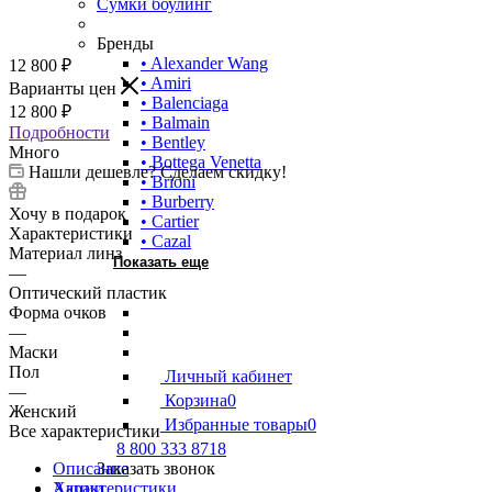
Сумки боулинг
Бренды
• Alexander Wang
12 800
₽
• Amiri
Варианты цен
• Balenciaga
12 800
₽
• Balmain
Подробности
• Bentley
Много
• Bottega Venetta
Нашли дешевле? Сделаем скидку!
• Brioni
• Burberry
Хочу в подарок
• Cartier
Характеристики
• Cazal
Материал линз
Показать еще
—
Оптический пластик
Форма очков
—
Маски
Пол
Личный кабинет
—
Корзина
0
Женский
Избранные товары
0
Все характеристики
8 800 333 8718
Описание
Заказать звонок
Характеристики
Акции