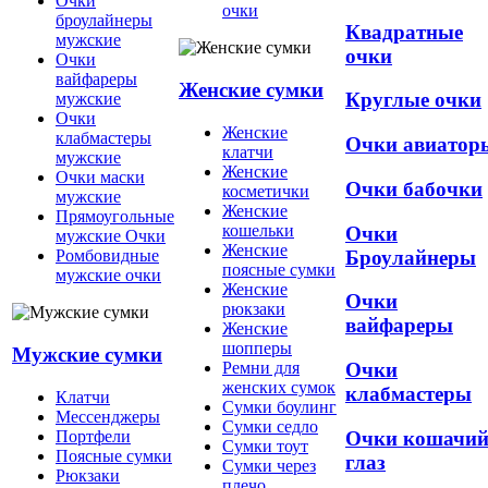
Очки
очки
броулайнеры
Квадратные
мужские
очки
Очки
вайфареры
Женские сумки
Круглые очки
мужские
Очки
Женские
клабмастеры
Очки авиатор
клатчи
мужские
Женские
Очки маски
Очки бабочки
косметички
мужские
Женские
Прямоугольные
кошельки
Очки
мужские Очки
Женские
Броулайнеры
Ромбовидные
поясные сумки
мужские очки
Женские
Очки
рюкзаки
вайфареры
Женские
шопперы
Мужские сумки
Ремни для
Очки
женских сумок
клабмастеры
Клатчи
Сумки боулинг
Мессенджеры
Сумки седло
Очки кошачи
Портфели
Сумки тоут
Поясные сумки
глаз
Сумки через
Рюкзаки
плечо