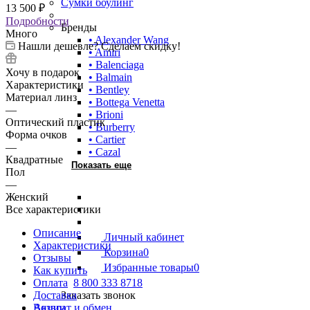
Сумки боулинг
13 500
₽
Подробности
Бренды
Много
• Alexander Wang
Нашли дешевле? Сделаем скидку!
• Amiri
• Balenciaga
Хочу в подарок
• Balmain
Характеристики
• Bentley
Материал линз
• Bottega Venetta
—
• Brioni
Оптический пластик
• Burberry
Форма очков
• Cartier
—
• Cazal
Квадратные
Показать еще
Пол
—
Женский
Все характеристики
Описание
Личный кабинет
Характеристики
Корзина
0
Отзывы
Избранные товары
0
Как купить
Оплата
8 800 333 8718
Доставка
Заказать звонок
Возврат и обмен
Акции