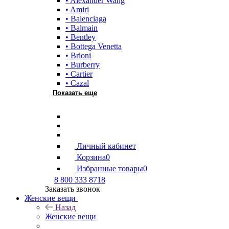
• Alexander Wang
• Amiri
• Balenciaga
• Balmain
• Bentley
• Bottega Venetta
• Brioni
• Burberry
• Cartier
• Cazal
Показать еще
Личный кабинет
Корзина
0
Избранные товары
0
8 800 333 8718
Заказать звонок
Женские вещи
Назад
Женские вещи