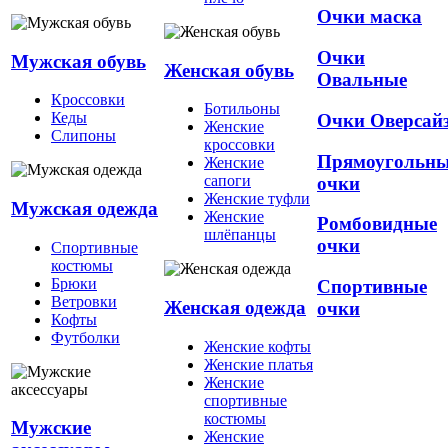
Очки маска
Очки
Мужская обувь
Женская обувь
Овальные
Кроссовки
Ботильоны
Кеды
Очки Оверсай
Женские
Слипоны
кроссовки
Прямоугольн
Женские
сапоги
очки
Женские туфли
Мужская одежда
Женские
Ромбовидные
шлёпанцы
очки
Спортивные
костюмы
Брюки
Спортивные
Ветровки
Женская одежда
очки
Кофты
Футболки
Женские кофты
Женские платья
Женские
спортивные
костюмы
Мужские
Женские