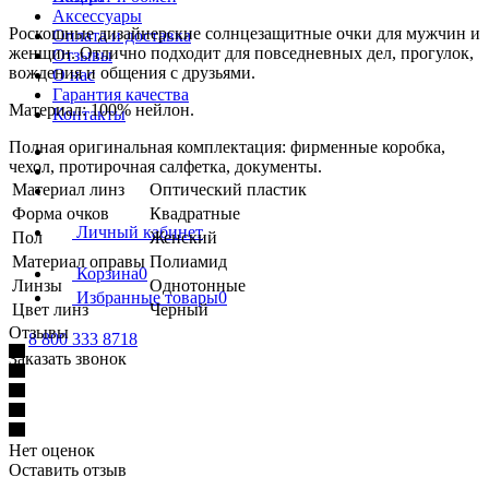
Аксессуары
Роскошные дизайнерские солнцезащитные очки для мужчин и
Оплата и доставка
женщин. Отлично подходит для повседневных дел, прогулок,
Отзывы
вождения и общения с друзьями.
О нас
Гарантия качества
Материал: 100% нейлон.
Контакты
Полная оригинальная комплектация: фирменные коробка,
чехол, протирочная салфетка, документы.
Материал линз
Оптический пластик
Форма очков
Квадратные
Личный кабинет
Пол
Женский
Материал оправы
Полиамид
Корзина
0
Линзы
Однотонные
Избранные товары
0
Цвет линз
Черный
Отзывы
8 800 333 8718
Заказать звонок
Нет оценок
Оставить отзыв