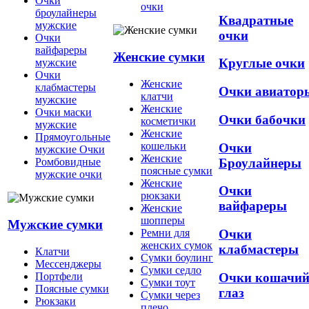
Очки
очки
броулайнеры
Квадратные
мужские
очки
Очки
вайфареры
Женские сумки
Круглые очки
мужские
Очки
Женские
клабмастеры
Очки авиатор
клатчи
мужские
Женские
Очки маски
Очки бабочки
косметички
мужские
Женские
Прямоугольные
кошельки
Очки
мужские Очки
Женские
Броулайнеры
Ромбовидные
поясные сумки
мужские очки
Женские
Очки
рюкзаки
вайфареры
Женские
шопперы
Мужские сумки
Ремни для
Очки
женских сумок
клабмастеры
Клатчи
Сумки боулинг
Мессенджеры
Сумки седло
Очки кошачи
Портфели
Сумки тоут
Поясные сумки
глаз
Сумки через
Рюкзаки
плечо