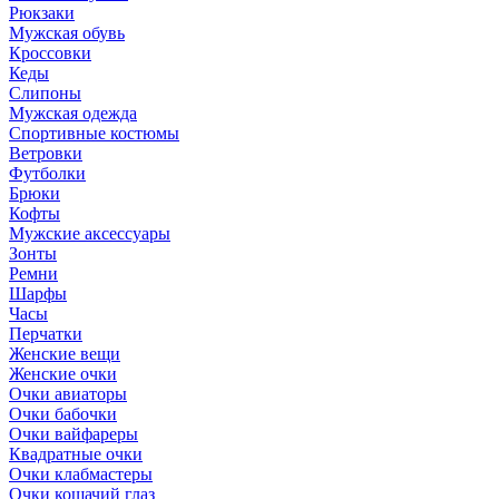
Рюкзаки
Мужская обувь
Кроссовки
Кеды
Слипоны
Мужская одежда
Спортивные костюмы
Ветровки
Футболки
Брюки
Кофты
Мужские аксессуары
Зонты
Ремни
Шарфы
Часы
Перчатки
Женские вещи
Женские очки
Очки авиаторы
Очки бабочки
Очки вайфареры
Квадратные очки
Очки клабмастеры
Очки кошачий глаз