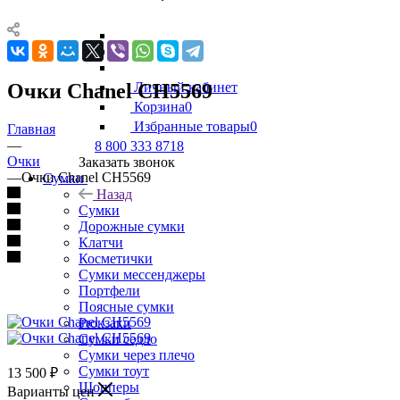
Очки Chanel CH5569
Личный кабинет
Корзина
0
Избранные товары
0
Главная
—
8 800 333 8718
Очки
Заказать звонок
—
Очки Chanel CH5569
Сумки
Назад
Сумки
Дорожные сумки
Клатчи
Косметички
Сумки мессенджеры
Портфели
Поясные сумки
Рюкзаки
Сумки седло
Сумки через плечо
Сумки тоут
13 500
₽
Шопперы
Варианты цен