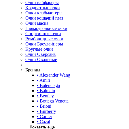
Очки вайфареры
Квадратные очки
Очки клабмастеры
Очки кошачий глаз
Очки маска
Прямоугольные очки
Спортивные очки
Ромбовидные очки
Очки Броулайнеры
Круглые очки
Очки Оверсайз
Очки Овальные
Бренды
• Alexander Wang
• Amiri
• Balenciaga
• Balmain
• Bentley
• Bottega Venetta
• Brioni
• Burberry
• Cartier
• Cazal
Показать еще