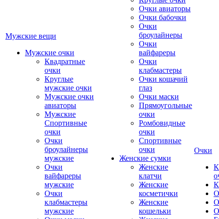
Очки авиаторы
Очки бабочки
Очки
броулайнеры
Мужские вещи
Очки
Мужские очки
вайфареры
Квадратные
Очки
очки
клабмастеры
Круглые
Очки кошачий
мужские очки
глаз
Мужские очки
Очки маски
авиаторы
Прямоугольные
Мужские
очки
Спортивные
Ромбовидные
очки
очки
Очки
Спортивные
броулайнеры
очки
Очки
мужские
Женские сумки
Очки
Женские
К
вайфареры
клатчи
о
мужские
Женские
К
Очки
косметички
О
клабмастеры
Женские
О
мужские
кошельки
О