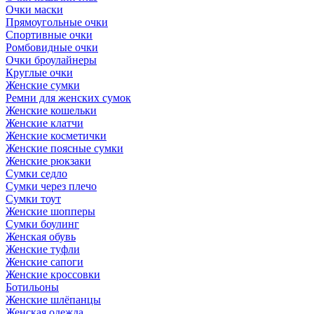
Очки маски
Прямоугольные очки
Спортивные очки
Ромбовидные очки
Очки броулайнеры
Круглые очки
Женские сумки
Ремни для женских сумок
Женские кошельки
Женские клатчи
Женские косметички
Женские поясные сумки
Женские рюкзаки
Сумки седло
Сумки через плечо
Сумки тоут
Женские шопперы
Сумки боулинг
Женская обувь
Женские туфли
Женские сапоги
Женские кроссовки
Ботильоны
Женские шлёпанцы
Женская одежда