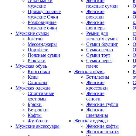
Очки маски
Женские
Б
мужские
поясные сумки
О
Прямоугольные
Женские
в
мужские Очки
рюкзаки
О
Ромбовидные
Женские
к
мужские очки
шопперы
О
Мужские сумки
Ремни для
г
Клатчи
женских сумок
О
Мессенджеры
Сумки боулинг
О
Портфели
Сумки седло
О
Поясные сумки
Сумки тоут
О
Рюкзаки
Сумки через
П
Мужская обувь
плечо
о
Кроссовки
Женская обувь
Р
Кеды
Ботильоны
о
Слипоны
Женские
С
Мужская одежда
кроссовки
о
Спортивные
Женские
костюмы
сапоги
Брюки
Женские туфли
Ветровки
Женские
Кофты
шлёпанцы
Футболки
Женская одежда
Мужские аксессуары
Женские кофты
Женские платья