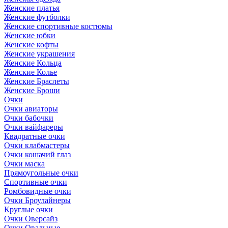
Женские платья
Женские футболки
Женские спортивные костюмы
Женские юбки
Женские кофты
Женские украшения
Женские Кольца
Женские Колье
Женские Браслеты
Женские Броши
Очки
Очки авиаторы
Очки бабочки
Очки вайфареры
Квадратные очки
Очки клабмастеры
Очки кошачий глаз
Очки маска
Прямоугольные очки
Спортивные очки
Ромбовидные очки
Очки Броулайнеры
Круглые очки
Очки Оверсайз
Очки Овальные