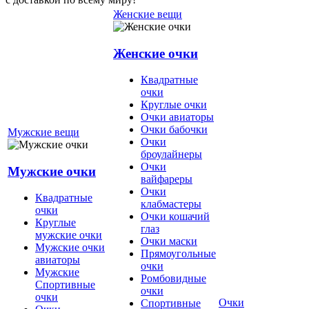
Женские вещи
Женские очки
Квадратные
очки
Круглые очки
Очки авиаторы
Очки бабочки
Мужские вещи
Очки
броулайнеры
Очки
Мужские очки
вайфареры
Очки
Квадратные
клабмастеры
очки
Очки кошачий
Круглые
глаз
мужские очки
Очки маски
Мужские очки
Прямоугольные
авиаторы
очки
Мужские
Ромбовидные
Спортивные
очки
очки
Очки
Спортивные