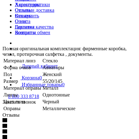
Характеристики
Аксессуары
Отзывы
Оплата и доставка
Как купить
Отзывы
Оплата
О нас
Доставка
Гарантия качества
Возврат и обмен
Контакты
Полная оригинальная комплектация: фирменные коробка,
чехол, протирочная салфетка , документы.
Материал линз
Стекло
Личный кабинет
Форма очков
Авиаторы
Пол
Женский
Корзина
0
Размер
55/20/145
Избранные товары
0
Материал оправы
Металл
Линзы
Однотонные
8 800 333 8718
Цвет линз
Черный
Заказать звонок
Оправы
Металлические
Отзывы