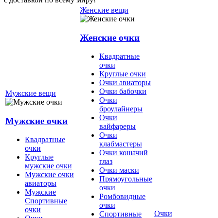
Женские вещи
Женские очки
Квадратные
очки
Круглые очки
Очки авиаторы
Очки бабочки
Мужские вещи
Очки
броулайнеры
Очки
Мужские очки
вайфареры
Очки
Квадратные
клабмастеры
очки
Очки кошачий
Круглые
глаз
мужские очки
Очки маски
Мужские очки
Прямоугольные
авиаторы
очки
Мужские
Ромбовидные
Спортивные
очки
очки
Очки
Спортивные