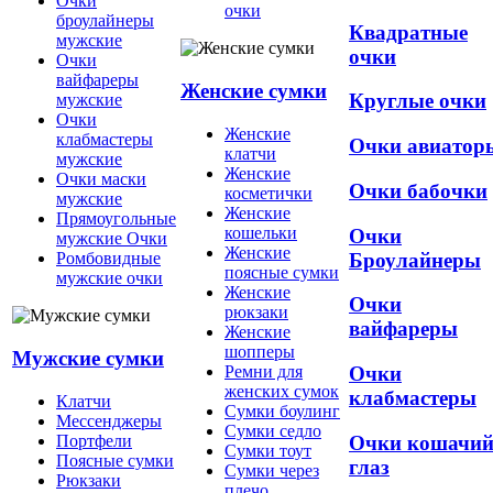
Очки
очки
броулайнеры
Квадратные
мужские
очки
Очки
вайфареры
Женские сумки
Круглые очки
мужские
Очки
Женские
клабмастеры
Очки авиатор
клатчи
мужские
Женские
Очки маски
Очки бабочки
косметички
мужские
Женские
Прямоугольные
кошельки
Очки
мужские Очки
Женские
Броулайнеры
Ромбовидные
поясные сумки
мужские очки
Женские
Очки
рюкзаки
вайфареры
Женские
шопперы
Мужские сумки
Ремни для
Очки
женских сумок
клабмастеры
Клатчи
Сумки боулинг
Мессенджеры
Сумки седло
Очки кошачи
Портфели
Сумки тоут
Поясные сумки
глаз
Сумки через
Рюкзаки
плечо