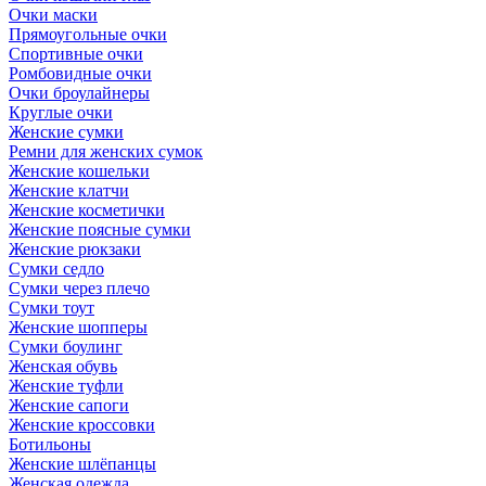
Очки маски
Прямоугольные очки
Спортивные очки
Ромбовидные очки
Очки броулайнеры
Круглые очки
Женские сумки
Ремни для женских сумок
Женские кошельки
Женские клатчи
Женские косметички
Женские поясные сумки
Женские рюкзаки
Сумки седло
Сумки через плечо
Сумки тоут
Женские шопперы
Сумки боулинг
Женская обувь
Женские туфли
Женские сапоги
Женские кроссовки
Ботильоны
Женские шлёпанцы
Женская одежда