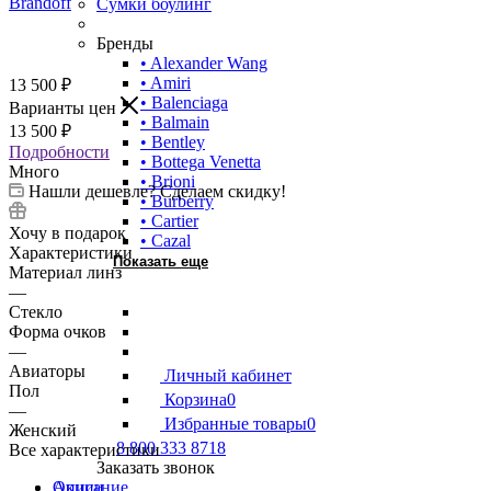
Сумки боулинг
Бренды
• Alexander Wang
• Amiri
13 500
₽
• Balenciaga
Варианты цен
• Balmain
13 500
₽
• Bentley
Подробности
• Bottega Venetta
Много
• Brioni
Нашли дешевле? Сделаем скидку!
• Burberry
• Cartier
Хочу в подарок
• Cazal
Характеристики
Показать еще
Материал линз
—
Стекло
Форма очков
—
Авиаторы
Личный кабинет
Пол
Корзина
0
—
Избранные товары
0
Женский
8 800 333 8718
Все характеристики
Заказать звонок
Описание
Акции