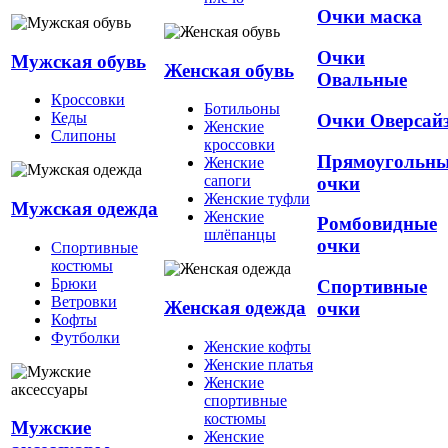
Очки маска
Очки
Мужская обувь
Женская обувь
Овальные
Кроссовки
Ботильоны
Кеды
Очки Оверсай
Женские
Слипоны
кроссовки
Прямоугольн
Женские
сапоги
очки
Женские туфли
Мужская одежда
Женские
Ромбовидные
шлёпанцы
очки
Спортивные
костюмы
Брюки
Спортивные
Ветровки
Женская одежда
очки
Кофты
Футболки
Женские кофты
Женские платья
Женские
спортивные
костюмы
Мужские
Женские