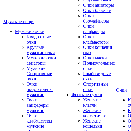
Очки авиаторы
Очки бабочки
Очки
броулайнеры
Мужские вещи
Очки
Мужские очки
вайфареры
Квадратные
Очки
очки
клабмастеры
Круглые
Очки кошачий
мужские очки
глаз
Мужские очки
Очки маски
авиаторы
Прямоугольные
Мужские
очки
Спортивные
Ромбовидные
очки
очки
Очки
Спортивные
броулайнеры
очки
Очки
мужские
Женские сумки
Очки
Женские
К
вайфареры
клатчи
о
мужские
Женские
К
Очки
косметички
О
клабмастеры
Женские
О
мужские
кошельки
О