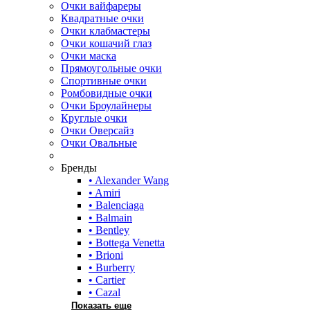
Очки вайфареры
Квадратные очки
Очки клабмастеры
Очки кошачий глаз
Очки маска
Прямоугольные очки
Спортивные очки
Ромбовидные очки
Очки Броулайнеры
Круглые очки
Очки Оверсайз
Очки Овальные
Бренды
• Alexander Wang
• Amiri
• Balenciaga
• Balmain
• Bentley
• Bottega Venetta
• Brioni
• Burberry
• Cartier
• Cazal
Показать еще