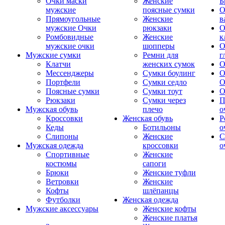
Очки маски
Женские
Б
мужские
поясные сумки
О
Прямоугольные
Женские
в
мужские Очки
рюкзаки
О
Ромбовидные
Женские
к
мужские очки
шопперы
О
Мужские сумки
Ремни для
г
Клатчи
женских сумок
О
Мессенджеры
Сумки боулинг
О
Портфели
Сумки седло
О
Поясные сумки
Сумки тоут
О
Рюкзаки
Сумки через
П
Мужская обувь
плечо
о
Кроссовки
Женская обувь
Р
Кеды
Ботильоны
о
Слипоны
Женские
С
Мужская одежда
кроссовки
о
Спортивные
Женские
костюмы
сапоги
Брюки
Женские туфли
Ветровки
Женские
Кофты
шлёпанцы
Футболки
Женская одежда
Мужские аксессуары
Женские кофты
Женские платья