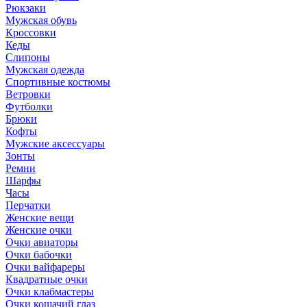
Рюкзаки
Мужская обувь
Кроссовки
Кеды
Слипоны
Мужская одежда
Спортивные костюмы
Ветровки
Футболки
Брюки
Кофты
Мужские аксессуары
Зонты
Ремни
Шарфы
Часы
Перчатки
Женские вещи
Женские очки
Очки авиаторы
Очки бабочки
Очки вайфареры
Квадратные очки
Очки клабмастеры
Очки кошачий глаз