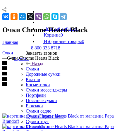
Очки Chrome Hearts Black
Личный кабинет
Корзина
0
Избранные товары
0
Главная
—
8 800 333 8718
Очки
Заказать звонок
—
Очки Chrome Hearts Black
Сумки
Назад
Сумки
Дорожные сумки
Клатчи
Косметички
Сумки мессенджеры
Портфели
Поясные сумки
Рюкзаки
Сумки седло
Сумки через плечо
Сумки тоут
Шопперы