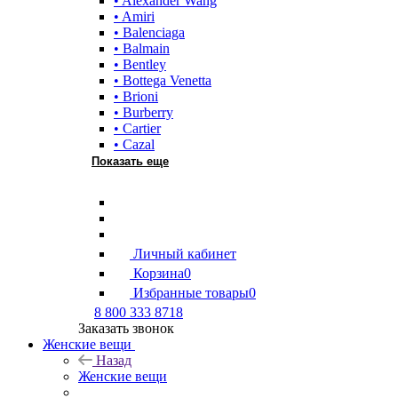
• Alexander Wang
• Amiri
• Balenciaga
• Balmain
• Bentley
• Bottega Venetta
• Brioni
• Burberry
• Cartier
• Cazal
Показать еще
Личный кабинет
Корзина
0
Избранные товары
0
8 800 333 8718
Заказать звонок
Женские вещи
Назад
Женские вещи