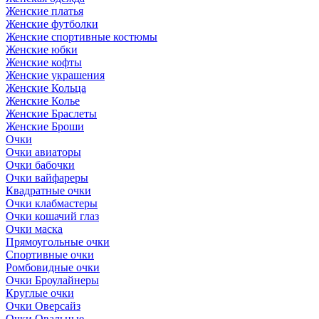
Женские платья
Женские футболки
Женские спортивные костюмы
Женские юбки
Женские кофты
Женские украшения
Женские Кольца
Женские Колье
Женские Браслеты
Женские Броши
Очки
Очки авиаторы
Очки бабочки
Очки вайфареры
Квадратные очки
Очки клабмастеры
Очки кошачий глаз
Очки маска
Прямоугольные очки
Спортивные очки
Ромбовидные очки
Очки Броулайнеры
Круглые очки
Очки Оверсайз
Очки Овальные