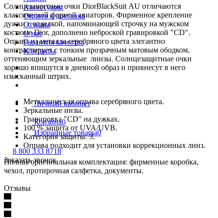
Солнцезащитные очки DiorBlackSuit AU отличаются
Аксессуары
классической формой авиаторов. Фирменное крепление
Оплата и доставка
дужки с отделкой, напоминающей строчку на мужском
Отзывы
костюме Dior, дополнено неброской гравировкой "CD".
О нас
Оправа из металла серебряного цвета элегантно
Гарантия качества
контрастирует с тонким прозрачным матовым ободком,
Контакты
оттеняющим зеркальные линзы. Солнцезащитные очки
хорошо впишутся в дневной образ и привнесут в него
изысканный штрих.
Металлическая оправа серебряного цвета.
Личный кабинет
Зеркальные инзы.
Гравировка "CD" на дужках.
Корзина
0
100 % защита от UVA/UVB.
Избранные товары
0
Категория защиты: 3.
Оправа подходит для установки коррекционных линз.
8 800 333 8718
Заказать звонок
Полная оригинальная комплектация: фирменные коробка,
чехол, протирочная салфетка, документы.
Отзывы