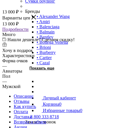
Сумки боулинг
Бренды
13 000
₽
• Alexander Wang
Варианты цен
• Amiri
13 000
₽
• Balenciaga
Подробности
• Balmain
Много
• Bentley
Нашли дешевле? Сделаем скидку!
• Bottega Venetta
• Brioni
Хочу в подарок
• Burberry
Характеристики
• Cartier
Форма очков
• Cazal
—
Показать еще
Авиаторы
Пол
—
Мужской
Описание
Личный кабинет
Отзывы
Корзина
0
Как купить
Избранные товары
0
Оплата
Доставка
8 800 333 8718
Возврат и обмен
Заказать звонок
Акции