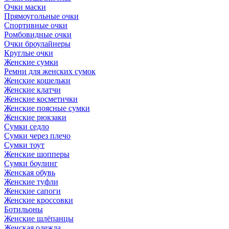
Очки маски
Прямоугольные очки
Спортивные очки
Ромбовидные очки
Очки броулайнеры
Круглые очки
Женские сумки
Ремни для женских сумок
Женские кошельки
Женские клатчи
Женские косметички
Женские поясные сумки
Женские рюкзаки
Сумки седло
Сумки через плечо
Сумки тоут
Женские шопперы
Сумки боулинг
Женская обувь
Женские туфли
Женские сапоги
Женские кроссовки
Ботильоны
Женские шлёпанцы
Женская одежда