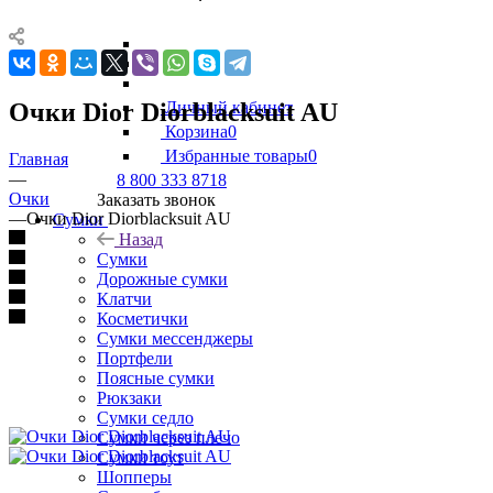
Очки Dior Diorblacksuit AU
Личный кабинет
Корзина
0
Избранные товары
0
Главная
—
8 800 333 8718
Очки
Заказать звонок
—
Очки Dior Diorblacksuit AU
Сумки
Назад
Сумки
Дорожные сумки
Клатчи
Косметички
Сумки мессенджеры
Портфели
Поясные сумки
Рюкзаки
Сумки седло
Сумки через плечо
Сумки тоут
Шопперы