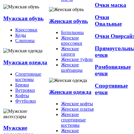
Очки маска
Очки
Мужская обувь
Женская обувь
Овальные
Кроссовки
Ботильоны
Кеды
Очки Оверсай
Женские
Слипоны
кроссовки
Прямоугольн
Женские
сапоги
очки
Женские туфли
Мужская одежда
Женские
Ромбовидные
шлёпанцы
очки
Спортивные
костюмы
Брюки
Спортивные
Ветровки
Женская одежда
очки
Кофты
Футболки
Женские кофты
Женские платья
Женские
спортивные
костюмы
Мужские
Женские