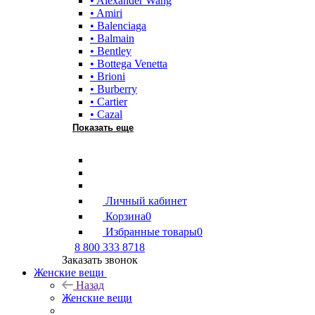
• Alexander Wang
• Amiri
• Balenciaga
• Balmain
• Bentley
• Bottega Venetta
• Brioni
• Burberry
• Cartier
• Cazal
Показать еще
Личный кабинет
Корзина
0
Избранные товары
0
8 800 333 8718
Заказать звонок
Женские вещи
Назад
Женские вещи