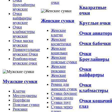
Очки
очки
броулайнеры
Квадратные
мужские
очки
Очки
вайфареры
Женские сумки
Круглые очки
мужские
Очки
Женские
клабмастеры
Очки авиатор
клатчи
мужские
Женские
Очки маски
Очки бабочки
косметички
мужские
Женские
Прямоугольные
кошельки
Очки
мужские Очки
Женские
Броулайнеры
Ромбовидные
поясные сумки
мужские очки
Женские
Очки
рюкзаки
вайфареры
Женские
шопперы
Мужские сумки
Ремни для
Очки
женских сумок
клабмастеры
Клатчи
Сумки боулинг
Мессенджеры
Сумки седло
Очки кошачи
Портфели
Сумки тоут
Поясные сумки
глаз
Сумки через
Рюкзаки
плечо