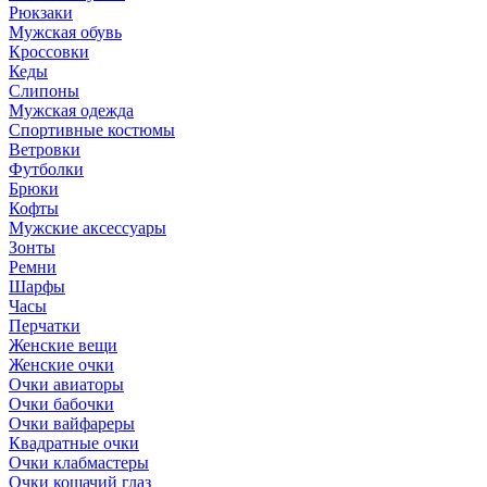
Рюкзаки
Мужская обувь
Кроссовки
Кеды
Слипоны
Мужская одежда
Спортивные костюмы
Ветровки
Футболки
Брюки
Кофты
Мужские аксессуары
Зонты
Ремни
Шарфы
Часы
Перчатки
Женские вещи
Женские очки
Очки авиаторы
Очки бабочки
Очки вайфареры
Квадратные очки
Очки клабмастеры
Очки кошачий глаз