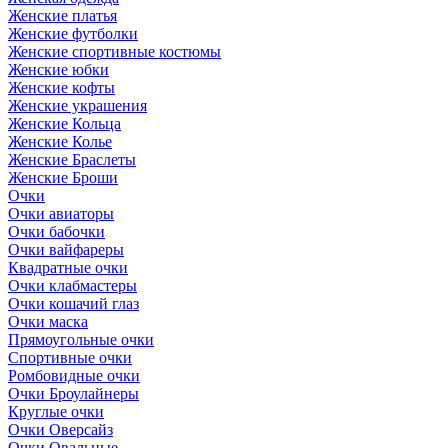
Женские платья
Женские футболки
Женские спортивные костюмы
Женские юбки
Женские кофты
Женские украшения
Женские Кольца
Женские Колье
Женские Браслеты
Женские Броши
Очки
Очки авиаторы
Очки бабочки
Очки вайфареры
Квадратные очки
Очки клабмастеры
Очки кошачий глаз
Очки маска
Прямоугольные очки
Спортивные очки
Ромбовидные очки
Очки Броулайнеры
Круглые очки
Очки Оверсайз
Очки Овальные