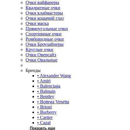
Очки вайфареры
Квадратные очки
Очки клабмастеры
Очки кошачий глаз
Очки маска
Прямоугольные очки
Спортивные очки
Ромбовидные очки
Очки Броулайнеры
Круглые очки
Очки Оверсайз
Очки Овальные
Бренды
• Alexander Wang
• Amiri
• Balenciaga
• Balmain
• Bentley
• Bottega Venetta
• Brioni
• Burberry
• Cartier
• Cazal
Показать еще