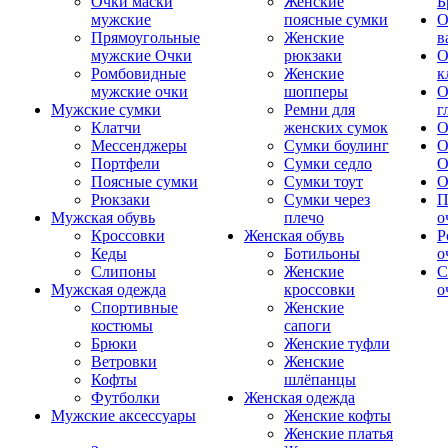
Очки маски
Женские
Б
мужские
поясные сумки
О
Прямоугольные
Женские
в
мужские Очки
рюкзаки
О
Ромбовидные
Женские
к
мужские очки
шопперы
О
Мужские сумки
Ремни для
г
Клатчи
женских сумок
О
Мессенджеры
Сумки боулинг
О
Портфели
Сумки седло
О
Поясные сумки
Сумки тоут
О
Рюкзаки
Сумки через
П
Мужская обувь
плечо
о
Кроссовки
Женская обувь
Р
Кеды
Ботильоны
о
Слипоны
Женские
С
Мужская одежда
кроссовки
о
Спортивные
Женские
костюмы
сапоги
Брюки
Женские туфли
Ветровки
Женские
Кофты
шлёпанцы
Футболки
Женская одежда
Мужские аксессуары
Женские кофты
Женские платья