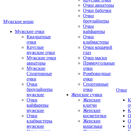
Очки авиаторы
Очки бабочки
Очки
броулайнеры
Мужские вещи
Очки
Мужские очки
вайфареры
Квадратные
Очки
очки
клабмастеры
Круглые
Очки кошачий
мужские очки
глаз
Мужские очки
Очки маски
авиаторы
Прямоугольные
Мужские
очки
Спортивные
Ромбовидные
очки
очки
Очки
Спортивные
броулайнеры
очки
Очки
мужские
Женские сумки
Очки
Женские
К
вайфареры
клатчи
о
мужские
Женские
К
Очки
косметички
О
клабмастеры
Женские
О
мужские
кошельки
О