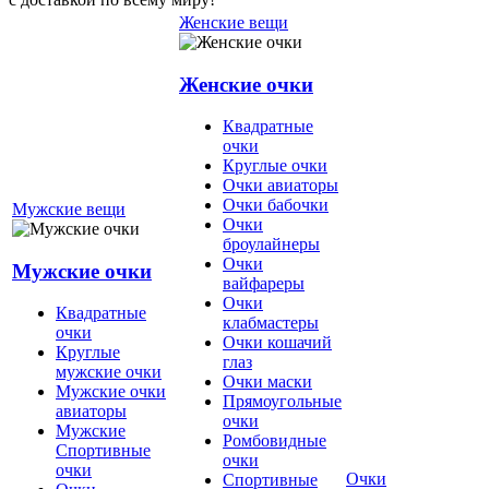
Женские вещи
Женские очки
Квадратные
очки
Круглые очки
Очки авиаторы
Очки бабочки
Мужские вещи
Очки
броулайнеры
Очки
Мужские очки
вайфареры
Очки
Квадратные
клабмастеры
очки
Очки кошачий
Круглые
глаз
мужские очки
Очки маски
Мужские очки
Прямоугольные
авиаторы
очки
Мужские
Ромбовидные
Спортивные
очки
очки
Очки
Спортивные