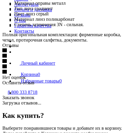
Материал оправы металл
Аксессуары
Тип линз градиент
Оплата и доставка
Цвет линз серый
Отзывы
Материал линз поликарбонат
О нас
Степень затемнения 3N - сильная.
Гарантия качества
Контакты
Полная оригинальная комплектация: фирменные коробка,
чехол, протирочная салфетка, документы.
Отзывы
Личный кабинет
Корзина
0
Нет оценок
Избранные товары
0
Оставить отзыв
8 800 333 8718
Заказать звонок
Загрузка отзывов...
Как купить?
Выберите понравившиеся товары и добавьте их в корзину.