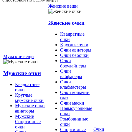
Женские вещи
Женские очки
Квадратные
очки
Круглые очки
Очки авиаторы
Очки бабочки
Мужские вещи
Очки
броулайнеры
Очки
Мужские очки
вайфареры
Очки
Квадратные
клабмастеры
очки
Очки кошачий
Круглые
глаз
мужские очки
Очки маски
Мужские очки
Прямоугольные
авиаторы
очки
Мужские
Ромбовидные
Спортивные
очки
очки
Очки
Спортивные