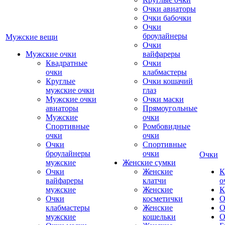
Очки авиаторы
Очки бабочки
Очки
броулайнеры
Мужские вещи
Очки
Мужские очки
вайфареры
Квадратные
Очки
очки
клабмастеры
Круглые
Очки кошачий
мужские очки
глаз
Мужские очки
Очки маски
авиаторы
Прямоугольные
Мужские
очки
Спортивные
Ромбовидные
очки
очки
Очки
Спортивные
броулайнеры
очки
Очки
мужские
Женские сумки
Очки
Женские
К
вайфареры
клатчи
о
мужские
Женские
К
Очки
косметички
О
клабмастеры
Женские
О
мужские
кошельки
О