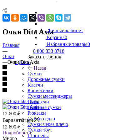
Очки Dita Axia
Личный кабинет
Корзина
0
Избранные товары
0
Главная
—
8 800 333 8718
Очки
Заказать звонок
—
Очки Dita Axia
Сумки
Назад
Сумки
Дорожные сумки
Клатчи
Косметички
Сумки мессенджеры
Портфели
Поясные сумки
Рюкзаки
12 600
₽
Сумки седло
Варианты цен
Сумки через плечо
12 600
₽
Сумки тоут
Подробности
Шопперы
Много