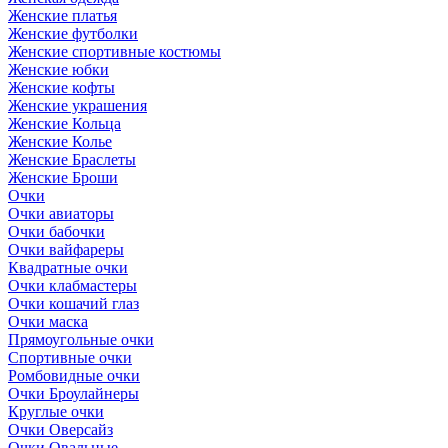
Женские платья
Женские футболки
Женские спортивные костюмы
Женские юбки
Женские кофты
Женские украшения
Женские Кольца
Женские Колье
Женские Браслеты
Женские Броши
Очки
Очки авиаторы
Очки бабочки
Очки вайфареры
Квадратные очки
Очки клабмастеры
Очки кошачий глаз
Очки маска
Прямоугольные очки
Спортивные очки
Ромбовидные очки
Очки Броулайнеры
Круглые очки
Очки Оверсайз
Очки Овальные