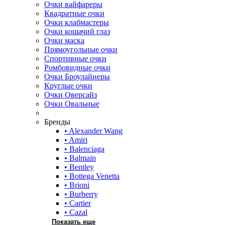
Очки вайфареры
Квадратные очки
Очки клабмастеры
Очки кошачий глаз
Очки маска
Прямоугольные очки
Спортивные очки
Ромбовидные очки
Очки Броулайнеры
Круглые очки
Очки Оверсайз
Очки Овальные
Бренды
• Alexander Wang
• Amiri
• Balenciaga
• Balmain
• Bentley
• Bottega Venetta
• Brioni
• Burberry
• Cartier
• Cazal
Показать еще