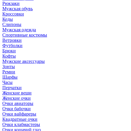
Рюкзаки
Мужская обувь
Кроссовки
Кеды
Слипоны
Мужская одежда
Спортивные костюмы
Ветровки
Футболки
Брюки
Кофты
Мужские аксессуары
Зонты
Ремни
Шарфы
Часы
Перчатки
Женские вещи
Женские очки
Очки авиаторы
Очки бабочки
Очки вайфареры
Квадратные очки
Очки клабмастеры
Очки кошачий глаз