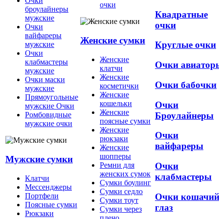
Очки
очки
броулайнеры
Квадратные
мужские
очки
Очки
вайфареры
Женские сумки
Круглые очки
мужские
Очки
Женские
клабмастеры
Очки авиатор
клатчи
мужские
Женские
Очки маски
Очки бабочки
косметички
мужские
Женские
Прямоугольные
кошельки
Очки
мужские Очки
Женские
Броулайнеры
Ромбовидные
поясные сумки
мужские очки
Женские
Очки
рюкзаки
вайфареры
Женские
шопперы
Мужские сумки
Ремни для
Очки
женских сумок
клабмастеры
Клатчи
Сумки боулинг
Мессенджеры
Сумки седло
Очки кошачи
Портфели
Сумки тоут
Поясные сумки
глаз
Сумки через
Рюкзаки
плечо