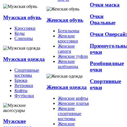
Очки маска
Очки
Мужская обувь
Женская обувь
Овальные
Кроссовки
Ботильоны
Кеды
Очки Оверсай
Женские
Слипоны
кроссовки
Прямоугольн
Женские
сапоги
очки
Женские туфли
Мужская одежда
Женские
Ромбовидные
шлёпанцы
очки
Спортивные
костюмы
Брюки
Спортивные
Ветровки
Женская одежда
очки
Кофты
Футболки
Женские кофты
Женские платья
Женские
спортивные
костюмы
Мужские
Женские