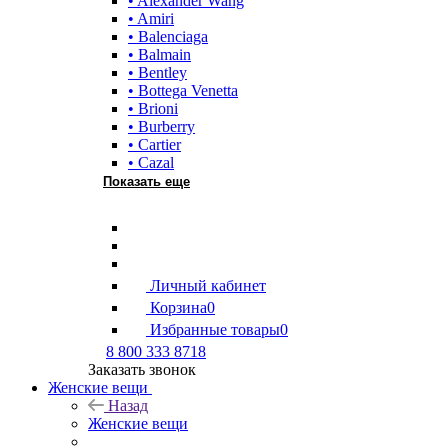
• Alexander Wang
• Amiri
• Balenciaga
• Balmain
• Bentley
• Bottega Venetta
• Brioni
• Burberry
• Cartier
• Cazal
Показать еще
Личный кабинет
Корзина
0
Избранные товары
0
8 800 333 8718
Заказать звонок
Женские вещи
Назад
Женские вещи