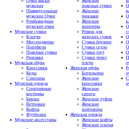
Очки маски
Женские
Б
мужские
поясные сумки
О
Прямоугольные
Женские
в
мужские Очки
рюкзаки
О
Ромбовидные
Женские
к
мужские очки
шопперы
О
Мужские сумки
Ремни для
г
Клатчи
женских сумок
О
Мессенджеры
Сумки боулинг
О
Портфели
Сумки седло
О
Поясные сумки
Сумки тоут
О
Рюкзаки
Сумки через
П
Мужская обувь
плечо
о
Кроссовки
Женская обувь
Р
Кеды
Ботильоны
о
Слипоны
Женские
С
Мужская одежда
кроссовки
о
Спортивные
Женские
костюмы
сапоги
Брюки
Женские туфли
Ветровки
Женские
Кофты
шлёпанцы
Футболки
Женская одежда
Мужские аксессуары
Женские кофты
Женские платья