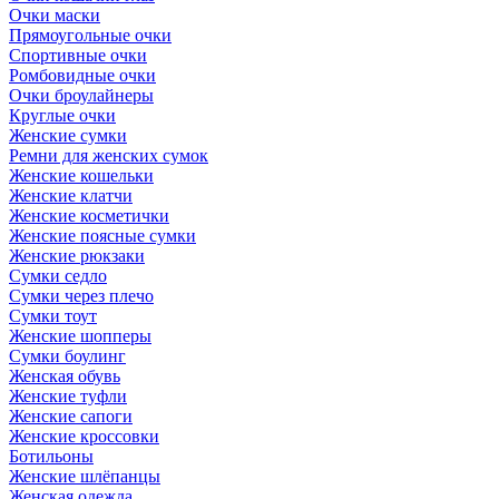
Очки маски
Прямоугольные очки
Спортивные очки
Ромбовидные очки
Очки броулайнеры
Круглые очки
Женские сумки
Ремни для женских сумок
Женские кошельки
Женские клатчи
Женские косметички
Женские поясные сумки
Женские рюкзаки
Сумки седло
Сумки через плечо
Сумки тоут
Женские шопперы
Сумки боулинг
Женская обувь
Женские туфли
Женские сапоги
Женские кроссовки
Ботильоны
Женские шлёпанцы
Женская одежда