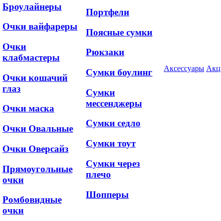
Броулайнеры
Портфели
Очки вайфареры
Поясные сумки
Очки
Рюкзаки
клабмастеры
Аксессуары
Акц
Сумки боулинг
Очки кошачий
глаз
Сумки
мессенджеры
Очки маска
Сумки седло
Очки Овальные
Сумки тоут
Очки Оверсайз
Сумки через
Прямоугольные
плечо
очки
Шопперы
Ромбовидные
очки