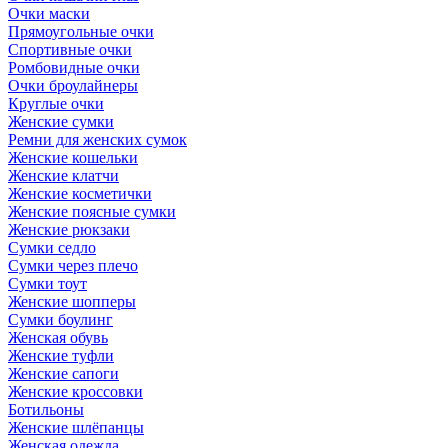
Очки маски
Прямоугольные очки
Спортивные очки
Ромбовидные очки
Очки броулайнеры
Круглые очки
Женские сумки
Ремни для женских сумок
Женские кошельки
Женские клатчи
Женские косметички
Женские поясные сумки
Женские рюкзаки
Сумки седло
Сумки через плечо
Сумки тоут
Женские шопперы
Сумки боулинг
Женская обувь
Женские туфли
Женские сапоги
Женские кроссовки
Ботильоны
Женские шлёпанцы
Женская одежда