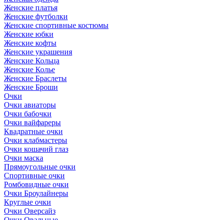
Женские платья
Женские футболки
Женские спортивные костюмы
Женские юбки
Женские кофты
Женские украшения
Женские Кольца
Женские Колье
Женские Браслеты
Женские Броши
Очки
Очки авиаторы
Очки бабочки
Очки вайфареры
Квадратные очки
Очки клабмастеры
Очки кошачий глаз
Очки маска
Прямоугольные очки
Спортивные очки
Ромбовидные очки
Очки Броулайнеры
Круглые очки
Очки Оверсайз
Очки Овальные