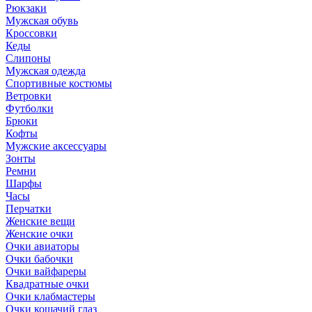
Рюкзаки
Мужская обувь
Кроссовки
Кеды
Слипоны
Мужская одежда
Спортивные костюмы
Ветровки
Футболки
Брюки
Кофты
Мужские аксессуары
Зонты
Ремни
Шарфы
Часы
Перчатки
Женские вещи
Женские очки
Очки авиаторы
Очки бабочки
Очки вайфареры
Квадратные очки
Очки клабмастеры
Очки кошачий глаз