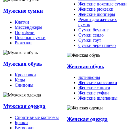
Женские поясные сумки
Женские рюкзаки
Мужские сумки
Женские шопперы
Ремни для женских
Клатчи
сумок
Мессенджеры
Сумки боулинг
Портфели
Сумки седло
Поясные сумки
Сумки тоут
Рюкзаки
Сумки через плечо
Мужская обувь
Женская обувь
Кроссовки
Ботильоны
Кеды
Женские кроссовки
Слипоны
Женские сапоги
Женские туфли
Женские шлёпанцы
Мужская одежда
Спортивные костюмы
Женская одежда
Брюки
Ветровки