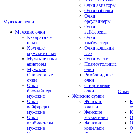
Очки авиаторы
Очки бабочки
Очки
броулайнеры
Мужские вещи
Очки
Мужские очки
вайфареры
Квадратные
Очки
очки
клабмастеры
Круглые
Очки кошачий
мужские очки
глаз
Мужские очки
Очки маски
авиаторы
Прямоугольные
Мужские
очки
Спортивные
Ромбовидные
очки
очки
Очки
Спортивные
броулайнеры
очки
Очки
мужские
Женские сумки
Очки
Женские
К
вайфареры
клатчи
о
мужские
Женские
К
Очки
косметички
О
клабмастеры
Женские
О
мужские
кошельки
О