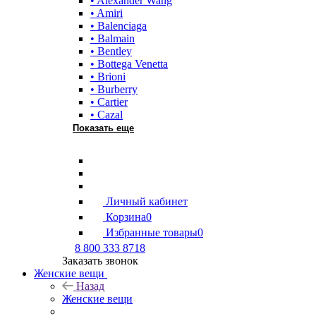
• Alexander Wang
• Amiri
• Balenciaga
• Balmain
• Bentley
• Bottega Venetta
• Brioni
• Burberry
• Cartier
• Cazal
Показать еще
Личный кабинет
Корзина
0
Избранные товары
0
8 800 333 8718
Заказать звонок
Женские вещи
Назад
Женские вещи