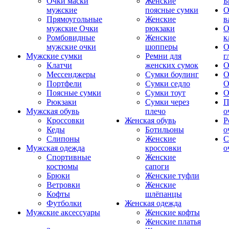
Очки маски
Женские
Б
мужские
поясные сумки
О
Прямоугольные
Женские
в
мужские Очки
рюкзаки
О
Ромбовидные
Женские
к
мужские очки
шопперы
О
Мужские сумки
Ремни для
г
Клатчи
женских сумок
О
Мессенджеры
Сумки боулинг
О
Портфели
Сумки седло
О
Поясные сумки
Сумки тоут
О
Рюкзаки
Сумки через
П
Мужская обувь
плечо
о
Кроссовки
Женская обувь
Р
Кеды
Ботильоны
о
Слипоны
Женские
С
Мужская одежда
кроссовки
о
Спортивные
Женские
костюмы
сапоги
Брюки
Женские туфли
Ветровки
Женские
Кофты
шлёпанцы
Футболки
Женская одежда
Мужские аксессуары
Женские кофты
Женские платья