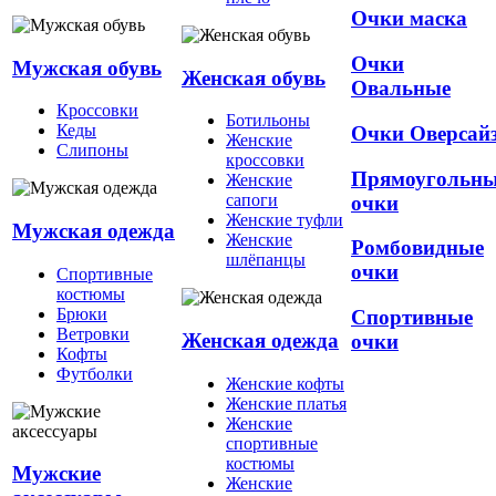
Очки маска
Очки
Мужская обувь
Женская обувь
Овальные
Кроссовки
Ботильоны
Кеды
Очки Оверсай
Женские
Слипоны
кроссовки
Прямоугольн
Женские
сапоги
очки
Женские туфли
Мужская одежда
Женские
Ромбовидные
шлёпанцы
очки
Спортивные
костюмы
Брюки
Спортивные
Ветровки
Женская одежда
очки
Кофты
Футболки
Женские кофты
Женские платья
Женские
спортивные
костюмы
Мужские
Женские