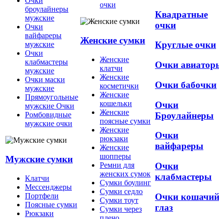
Очки
очки
броулайнеры
Квадратные
мужские
очки
Очки
вайфареры
Женские сумки
Круглые очки
мужские
Очки
Женские
клабмастеры
Очки авиатор
клатчи
мужские
Женские
Очки маски
Очки бабочки
косметички
мужские
Женские
Прямоугольные
кошельки
Очки
мужские Очки
Женские
Броулайнеры
Ромбовидные
поясные сумки
мужские очки
Женские
Очки
рюкзаки
вайфареры
Женские
шопперы
Мужские сумки
Ремни для
Очки
женских сумок
клабмастеры
Клатчи
Сумки боулинг
Мессенджеры
Сумки седло
Очки кошачи
Портфели
Сумки тоут
Поясные сумки
глаз
Сумки через
Рюкзаки
плечо