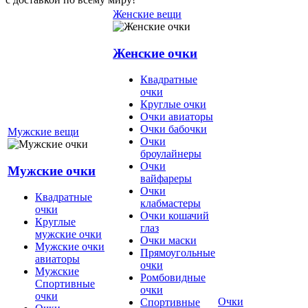
Женские вещи
Женские очки
Квадратные
очки
Круглые очки
Очки авиаторы
Очки бабочки
Мужские вещи
Очки
броулайнеры
Очки
Мужские очки
вайфареры
Очки
Квадратные
клабмастеры
очки
Очки кошачий
Круглые
глаз
мужские очки
Очки маски
Мужские очки
Прямоугольные
авиаторы
очки
Мужские
Ромбовидные
Спортивные
очки
очки
Очки
Спортивные