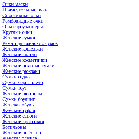
Очки маски
Прямоугольные очки
Спортивные очки
Ромбовидные очки
Очки броулайнеры
Круглые очки
Женские сумки
Ремни для женских сумок
Женские кошельки
Женские клатчи
Женские косметички
Женские поясные сумки
Женские рюкзаки
Сумки седло
Сумки через плечо
Сумки тоут
Женские шопперы
Сумки боулинг
Женская обувь
Женские туфли
Женские сапоги
Женские кроссовки
Ботильоны
Женские шлёпанцы
Женская одежда