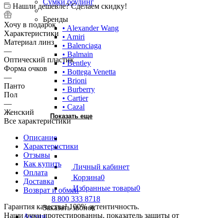
Сумки боулинг
Нашли дешевле? Сделаем скидку!
Бренды
Хочу в подарок
• Alexander Wang
Характеристики
• Amiri
Материал линз
• Balenciaga
—
• Balmain
Оптический пластик
• Bentley
Форма очков
• Bottega Venetta
—
• Brioni
Панто
• Burberry
Пол
• Cartier
—
• Cazal
Женский
Показать еще
Все характеристики
Описание
Характеристики
Отзывы
Как купить
Личный кабинет
Оплата
Корзина
0
Доставка
Избранные товары
0
Возврат и обмен
8 800 333 8718
Гарантия качества! 100% аутентичность.
Заказать звонок
Наши очки протестированны, показатель защиты от
Акции