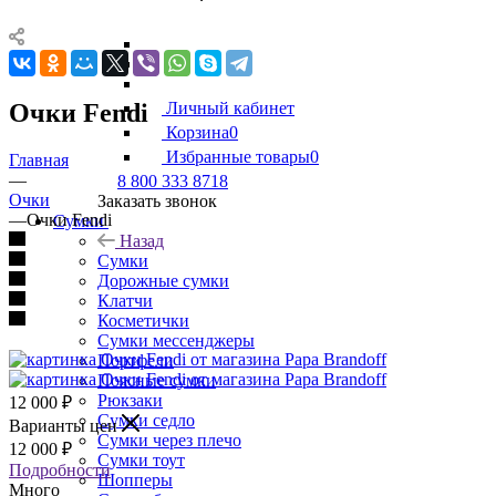
Очки Fendi
Личный кабинет
Корзина
0
Избранные товары
0
Главная
—
8 800 333 8718
Очки
Заказать звонок
—
Очки Fendi
Сумки
Назад
Сумки
Дорожные сумки
Клатчи
Косметички
Сумки мессенджеры
Портфели
Поясные сумки
Рюкзаки
12 000
₽
Сумки седло
Варианты цен
Сумки через плечо
12 000
₽
Сумки тоут
Подробности
Шопперы
Много