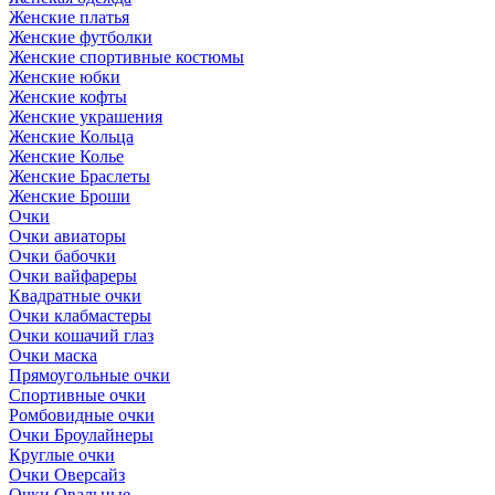
Женские платья
Женские футболки
Женские спортивные костюмы
Женские юбки
Женские кофты
Женские украшения
Женские Кольца
Женские Колье
Женские Браслеты
Женские Броши
Очки
Очки авиаторы
Очки бабочки
Очки вайфареры
Квадратные очки
Очки клабмастеры
Очки кошачий глаз
Очки маска
Прямоугольные очки
Спортивные очки
Ромбовидные очки
Очки Броулайнеры
Круглые очки
Очки Оверсайз
Очки Овальные