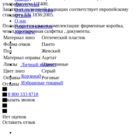
ультрафиолета UF400.
Аксессуары
Защита от солнечной радиации соответствует европейскому
Оплата и доставка
стандарту EN 1836:2005.
Отзывы
О нас
Полная оригинальная комплектация: фирменные коробка,
Гарантия качества
чехол, протирочная салфетка , документы.
Контакты
Материал линз
Оптический пластик
Форма очков
Панто
Пол
Женский
Материал оправы
Ацетат
Линзы
Однотонные
Личный кабинет
Цвет линз
Серый
Корзина
0
Оправы
Роговые
Избранные товары
0
Отзывы
8 800 333 8718
Заказать звонок
Нет оценок
Оставить отзыв