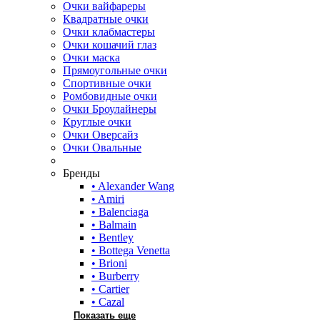
Очки вайфареры
Квадратные очки
Очки клабмастеры
Очки кошачий глаз
Очки маска
Прямоугольные очки
Спортивные очки
Ромбовидные очки
Очки Броулайнеры
Круглые очки
Очки Оверсайз
Очки Овальные
Бренды
• Alexander Wang
• Amiri
• Balenciaga
• Balmain
• Bentley
• Bottega Venetta
• Brioni
• Burberry
• Cartier
• Cazal
Показать еще