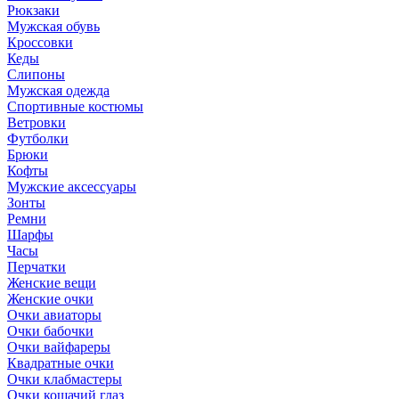
Рюкзаки
Мужская обувь
Кроссовки
Кеды
Слипоны
Мужская одежда
Спортивные костюмы
Ветровки
Футболки
Брюки
Кофты
Мужские аксессуары
Зонты
Ремни
Шарфы
Часы
Перчатки
Женские вещи
Женские очки
Очки авиаторы
Очки бабочки
Очки вайфареры
Квадратные очки
Очки клабмастеры
Очки кошачий глаз