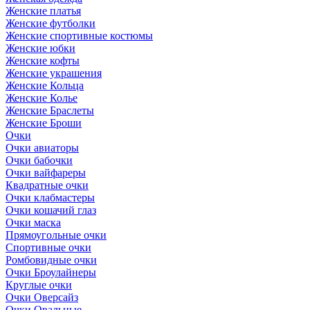
Женские платья
Женские футболки
Женские спортивные костюмы
Женские юбки
Женские кофты
Женские украшения
Женские Кольца
Женские Колье
Женские Браслеты
Женские Броши
Очки
Очки авиаторы
Очки бабочки
Очки вайфареры
Квадратные очки
Очки клабмастеры
Очки кошачий глаз
Очки маска
Прямоугольные очки
Спортивные очки
Ромбовидные очки
Очки Броулайнеры
Круглые очки
Очки Оверсайз
Очки Овальные