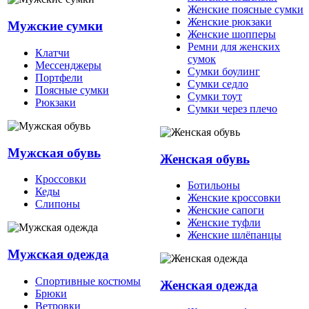
Женские поясные сумки
Женские рюкзаки
Мужские сумки
Женские шопперы
Ремни для женских
Клатчи
сумок
Мессенджеры
Сумки боулинг
Портфели
Сумки седло
Поясные сумки
Сумки тоут
Рюкзаки
Сумки через плечо
Мужская обувь
Женская обувь
Кроссовки
Ботильоны
Кеды
Женские кроссовки
Слипоны
Женские сапоги
Женские туфли
Женские шлёпанцы
Мужская одежда
Спортивные костюмы
Женская одежда
Брюки
Ветровки