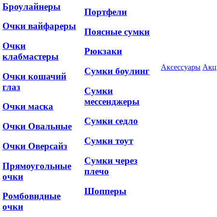
Броулайнеры
Портфели
Очки вайфареры
Поясные сумки
Очки
Рюкзаки
клабмастеры
Аксессуары
Акц
Сумки боулинг
Очки кошачий
глаз
Сумки
мессенджеры
Очки маска
Сумки седло
Очки Овальные
Сумки тоут
Очки Оверсайз
Сумки через
Прямоугольные
плечо
очки
Шопперы
Ромбовидные
очки