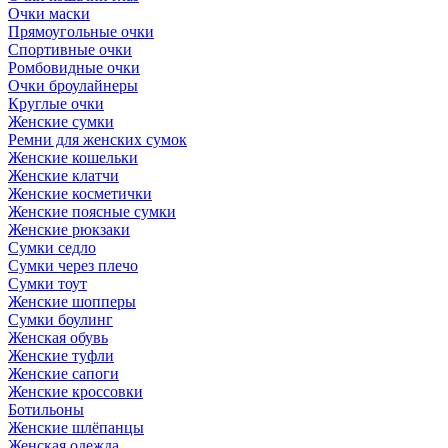
Очки маски
Прямоугольные очки
Спортивные очки
Ромбовидные очки
Очки броулайнеры
Круглые очки
Женские сумки
Ремни для женских сумок
Женские кошельки
Женские клатчи
Женские косметички
Женские поясные сумки
Женские рюкзаки
Сумки седло
Сумки через плечо
Сумки тоут
Женские шопперы
Сумки боулинг
Женская обувь
Женские туфли
Женские сапоги
Женские кроссовки
Ботильоны
Женские шлёпанцы
Женская одежда