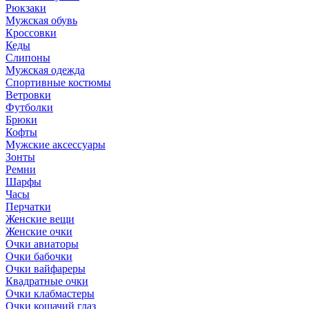
Рюкзаки
Мужская обувь
Кроссовки
Кеды
Слипоны
Мужская одежда
Спортивные костюмы
Ветровки
Футболки
Брюки
Кофты
Мужские аксессуары
Зонты
Ремни
Шарфы
Часы
Перчатки
Женские вещи
Женские очки
Очки авиаторы
Очки бабочки
Очки вайфареры
Квадратные очки
Очки клабмастеры
Очки кошачий глаз