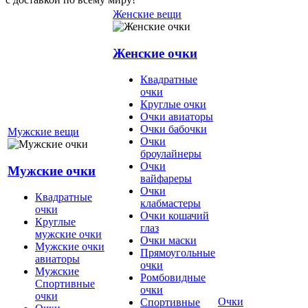
Женские вещи
Женские очки
Квадратные
очки
Круглые очки
Очки авиаторы
Очки бабочки
Мужские вещи
Очки
броулайнеры
Очки
Мужские очки
вайфареры
Очки
Квадратные
клабмастеры
очки
Очки кошачий
Круглые
глаз
мужские очки
Очки маски
Мужские очки
Прямоугольные
авиаторы
очки
Мужские
Ромбовидные
Спортивные
очки
очки
Очки
Спортивные