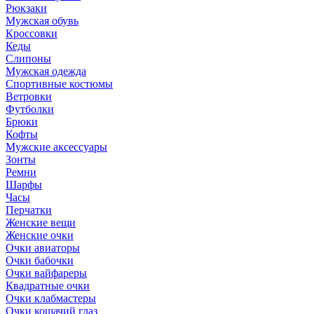
Рюкзаки
Мужская обувь
Кроссовки
Кеды
Слипоны
Мужская одежда
Спортивные костюмы
Ветровки
Футболки
Брюки
Кофты
Мужские аксессуары
Зонты
Ремни
Шарфы
Часы
Перчатки
Женские вещи
Женские очки
Очки авиаторы
Очки бабочки
Очки вайфареры
Квадратные очки
Очки клабмастеры
Очки кошачий глаз