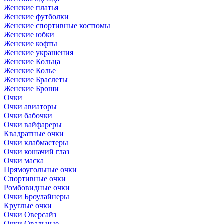
Женские платья
Женские футболки
Женские спортивные костюмы
Женские юбки
Женские кофты
Женские украшения
Женские Кольца
Женские Колье
Женские Браслеты
Женские Броши
Очки
Очки авиаторы
Очки бабочки
Очки вайфареры
Квадратные очки
Очки клабмастеры
Очки кошачий глаз
Очки маска
Прямоугольные очки
Спортивные очки
Ромбовидные очки
Очки Броулайнеры
Круглые очки
Очки Оверсайз
Очки Овальные