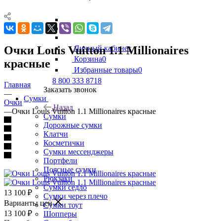
Очки Louis Vuitton 1.1 Millionaires
Личный кабинет
Корзина
0
красные
Избранные товары
0
8 800 333 8718
Главная
Заказать звонок
—
Сумки
Очки
Назад
—
Очки Louis Vuitton 1.1 Millionaires красные
Сумки
Дорожные сумки
Клатчи
Косметички
Сумки мессенджеры
Портфели
Поясные сумки
Рюкзаки
Сумки седло
13 100
₽
Сумки через плечо
Варианты цен
Сумки тоут
13 100
₽
Шопперы