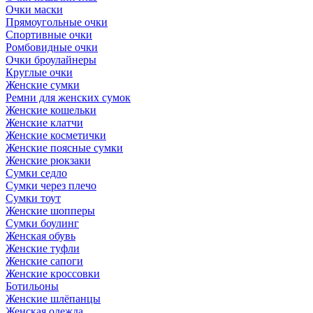
Очки маски
Прямоугольные очки
Спортивные очки
Ромбовидные очки
Очки броулайнеры
Круглые очки
Женские сумки
Ремни для женских сумок
Женские кошельки
Женские клатчи
Женские косметички
Женские поясные сумки
Женские рюкзаки
Сумки седло
Сумки через плечо
Сумки тоут
Женские шопперы
Сумки боулинг
Женская обувь
Женские туфли
Женские сапоги
Женские кроссовки
Ботильоны
Женские шлёпанцы
Женская одежда