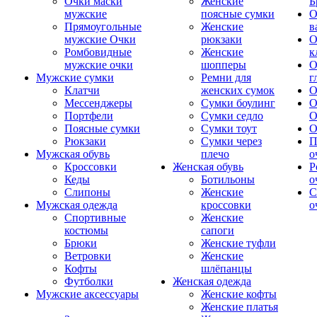
Очки маски
Женские
Б
мужские
поясные сумки
О
Прямоугольные
Женские
в
мужские Очки
рюкзаки
О
Ромбовидные
Женские
к
мужские очки
шопперы
О
Мужские сумки
Ремни для
г
Клатчи
женских сумок
О
Мессенджеры
Сумки боулинг
О
Портфели
Сумки седло
О
Поясные сумки
Сумки тоут
О
Рюкзаки
Сумки через
П
Мужская обувь
плечо
о
Кроссовки
Женская обувь
Р
Кеды
Ботильоны
о
Слипоны
Женские
С
Мужская одежда
кроссовки
о
Спортивные
Женские
костюмы
сапоги
Брюки
Женские туфли
Ветровки
Женские
Кофты
шлёпанцы
Футболки
Женская одежда
Мужские аксессуары
Женские кофты
Женские платья