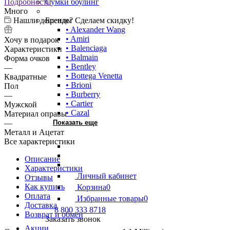
Подробности
Сумки боулинг
Много
Нашли дешевле? Сделаем скидку!
Бренды
• Alexander Wang
• Amiri
Хочу в подарок
• Balenciaga
Характеристики
• Balmain
Форма очков
• Bentley
—
• Bottega Venetta
Квадратные
• Brioni
Пол
• Burberry
—
• Cartier
Мужской
• Cazal
Материал оправы
—
Показать еще
Металл и Ацетат
Все характеристики
Описание
Характеристики
Личный кабинет
Отзывы
Как купить
Корзина
0
Оплата
Избранные товары
0
Доставка
8 800 333 8718
Возврат и обмен
Заказать звонок
Акции