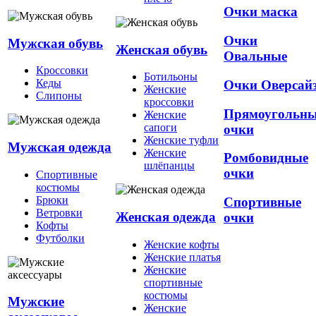
Очки маска
Очки
Мужская обувь
Женская обувь
Овальные
Кроссовки
Ботильоны
Кеды
Очки Оверсай
Женские
Слипоны
кроссовки
Прямоугольн
Женские
сапоги
очки
Женские туфли
Мужская одежда
Женские
Ромбовидные
шлёпанцы
очки
Спортивные
костюмы
Брюки
Спортивные
Ветровки
Женская одежда
очки
Кофты
Футболки
Женские кофты
Женские платья
Женские
спортивные
костюмы
Мужские
Женские