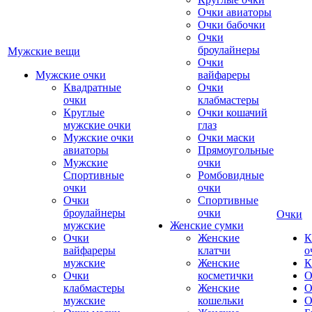
Очки авиаторы
Очки бабочки
Очки
броулайнеры
Мужские вещи
Очки
Мужские очки
вайфареры
Квадратные
Очки
очки
клабмастеры
Круглые
Очки кошачий
мужские очки
глаз
Мужские очки
Очки маски
авиаторы
Прямоугольные
Мужские
очки
Спортивные
Ромбовидные
очки
очки
Очки
Спортивные
броулайнеры
очки
Очки
мужские
Женские сумки
Очки
Женские
К
вайфареры
клатчи
о
мужские
Женские
К
Очки
косметички
О
клабмастеры
Женские
О
мужские
кошельки
О