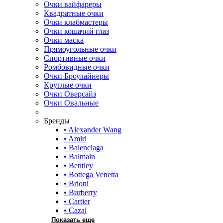
Очки вайфареры
Квадратные очки
Очки клабмастеры
Очки кошачий глаз
Очки маска
Прямоугольные очки
Спортивные очки
Ромбовидные очки
Очки Броулайнеры
Круглые очки
Очки Оверсайз
Очки Овальные
Бренды
• Alexander Wang
• Amiri
• Balenciaga
• Balmain
• Bentley
• Bottega Venetta
• Brioni
• Burberry
• Cartier
• Cazal
Показать еще