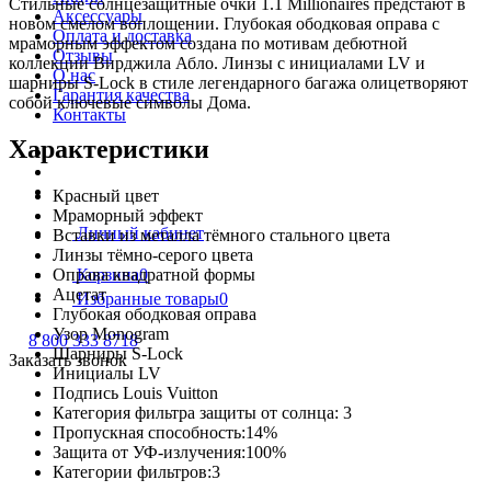
Стильные солнцезащитные очки 1.1 Millionaires предстают в
Аксессуары
новом смелом воплощении. Глубокая ободковая оправа с
Оплата и доставка
мраморным эффектом создана по мотивам дебютной
Отзывы
коллекции Вирджила Абло. Линзы с инициалами LV и
О нас
шарниры S-Lock в стиле легендарного багажа олицетворяют
Гарантия качества
собой ключевые символы Дома.
Контакты
Характеристики
Красный цвет
Мраморный эффект
Личный кабинет
Вставки из металла тёмного стального цвета
Линзы тёмно-серого цвета
Оправа квадратной формы
Корзина
0
Ацетат
Избранные товары
0
Глубокая ободковая оправа
Узор Monogram
8 800 333 8718
Шарниры S-Lock
Заказать звонок
Инициалы LV
Подпись Louis Vuitton
Категория фильтра защиты от солнца: 3
Пропускная способность:14%
Защита от УФ-излучения:100%
Категории фильтров:3