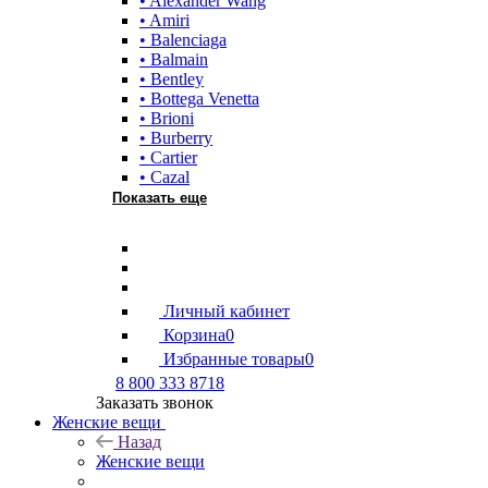
• Alexander Wang
• Amiri
• Balenciaga
• Balmain
• Bentley
• Bottega Venetta
• Brioni
• Burberry
• Cartier
• Cazal
Показать еще
Личный кабинет
Корзина
0
Избранные товары
0
8 800 333 8718
Заказать звонок
Женские вещи
Назад
Женские вещи