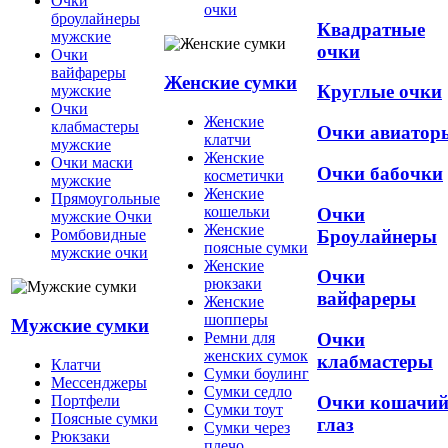
Очки
очки
броулайнеры
Квадратные
мужские
очки
Очки
вайфареры
Женские сумки
Круглые очки
мужские
Очки
Женские
клабмастеры
Очки авиатор
клатчи
мужские
Женские
Очки маски
Очки бабочки
косметички
мужские
Женские
Прямоугольные
кошельки
Очки
мужские Очки
Женские
Броулайнеры
Ромбовидные
поясные сумки
мужские очки
Женские
Очки
рюкзаки
вайфареры
Женские
шопперы
Мужские сумки
Ремни для
Очки
женских сумок
клабмастеры
Клатчи
Сумки боулинг
Мессенджеры
Сумки седло
Очки кошачи
Портфели
Сумки тоут
Поясные сумки
глаз
Сумки через
Рюкзаки
плечо