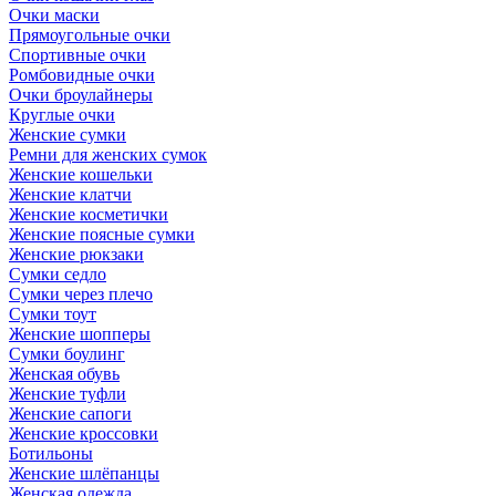
Очки маски
Прямоугольные очки
Спортивные очки
Ромбовидные очки
Очки броулайнеры
Круглые очки
Женские сумки
Ремни для женских сумок
Женские кошельки
Женские клатчи
Женские косметички
Женские поясные сумки
Женские рюкзаки
Сумки седло
Сумки через плечо
Сумки тоут
Женские шопперы
Сумки боулинг
Женская обувь
Женские туфли
Женские сапоги
Женские кроссовки
Ботильоны
Женские шлёпанцы
Женская одежда