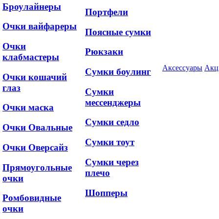
Броулайнеры
Портфели
Очки вайфареры
Поясные сумки
Очки
Рюкзаки
клабмастеры
Аксессуары
Акц
Сумки боулинг
Очки кошачий
глаз
Сумки
мессенджеры
Очки маска
Сумки седло
Очки Овальные
Сумки тоут
Очки Оверсайз
Сумки через
Прямоугольные
плечо
очки
Шопперы
Ромбовидные
очки