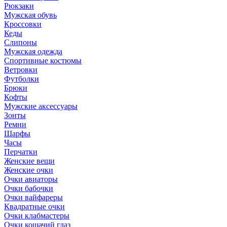
Рюкзаки
Мужская обувь
Кроссовки
Кеды
Слипоны
Мужская одежда
Спортивные костюмы
Ветровки
Футболки
Брюки
Кофты
Мужские аксессуары
Зонты
Ремни
Шарфы
Часы
Перчатки
Женские вещи
Женские очки
Очки авиаторы
Очки бабочки
Очки вайфареры
Квадратные очки
Очки клабмастеры
Очки кошачий глаз