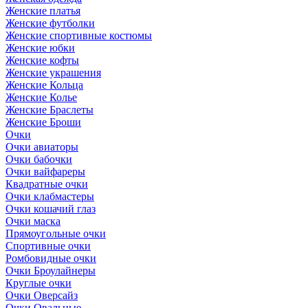
Женские платья
Женские футболки
Женские спортивные костюмы
Женские юбки
Женские кофты
Женские украшения
Женские Кольца
Женские Колье
Женские Браслеты
Женские Броши
Очки
Очки авиаторы
Очки бабочки
Очки вайфареры
Квадратные очки
Очки клабмастеры
Очки кошачий глаз
Очки маска
Прямоугольные очки
Спортивные очки
Ромбовидные очки
Очки Броулайнеры
Круглые очки
Очки Оверсайз
Очки Овальные