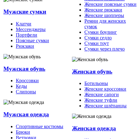
Женские поясные сумки
Женские рюкзаки
Мужские сумки
Женские шопперы
Ремни для женских
Клатчи
сумок
Мессенджеры
Сумки боулинг
Портфели
Сумки седло
Поясные сумки
Сумки тоут
Рюкзаки
Сумки через плечо
Мужская обувь
Женская обувь
Кроссовки
Ботильоны
Кеды
Женские кроссовки
Слипоны
Женские сапоги
Женские туфли
Женские шлёпанцы
Мужская одежда
Спортивные костюмы
Женская одежда
Брюки
Ветровки