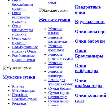
Очки
очки
броулайнеры
Квадратные
мужские
очки
Очки
вайфареры
Женские сумки
Круглые очки
мужские
Очки
Женские
клабмастеры
Очки авиатор
клатчи
мужские
Женские
Очки маски
Очки бабочки
косметички
мужские
Женские
Прямоугольные
кошельки
Очки
мужские Очки
Женские
Броулайнеры
Ромбовидные
поясные сумки
мужские очки
Женские
Очки
рюкзаки
вайфареры
Женские
шопперы
Мужские сумки
Ремни для
Очки
женских сумок
клабмастеры
Клатчи
Сумки боулинг
Мессенджеры
Сумки седло
Очки кошачи
Портфели
Сумки тоут
Поясные сумки
глаз
Сумки через
Рюкзаки
плечо