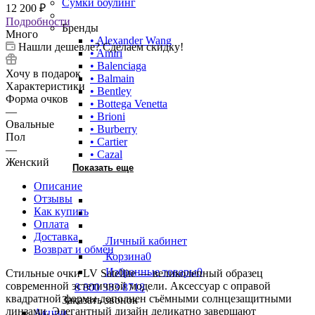
Сумки боулинг
12 200
₽
Подробности
Бренды
Много
• Alexander Wang
Нашли дешевле? Сделаем скидку!
• Amiri
• Balenciaga
Хочу в подарок
• Balmain
Характеристики
• Bentley
Форма очков
• Bottega Venetta
—
• Brioni
Овальные
• Burberry
Пол
• Cartier
—
• Cazal
Женский
Показать еще
Описание
Отзывы
Как купить
Оплата
Доставка
Личный кабинет
Возврат и обмен
Корзина
0
Избранные товары
0
Стильные очки LV Satellite — великолепный образец
современной эстетичной модели. Аксессуар с оправой
8 800 333 8718
квадратной формы дополнен съёмными солнцезащитными
Заказать звонок
линзами. Элегантный дизайн деликатно завершают
Акции