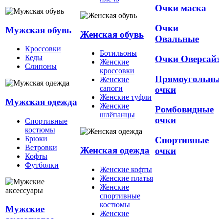
Очки маска
Очки
Мужская обувь
Женская обувь
Овальные
Кроссовки
Ботильоны
Кеды
Очки Оверсай
Женские
Слипоны
кроссовки
Прямоугольн
Женские
сапоги
очки
Женские туфли
Мужская одежда
Женские
Ромбовидные
шлёпанцы
очки
Спортивные
костюмы
Брюки
Спортивные
Ветровки
Женская одежда
очки
Кофты
Футболки
Женские кофты
Женские платья
Женские
спортивные
костюмы
Мужские
Женские