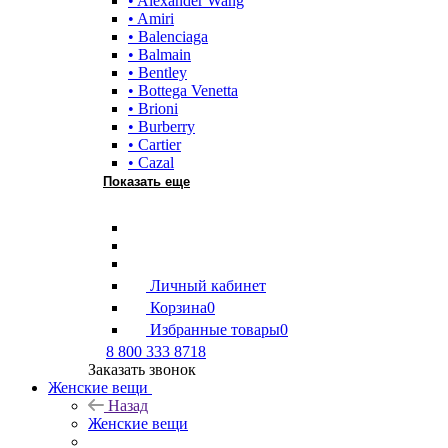
• Alexander Wang
• Amiri
• Balenciaga
• Balmain
• Bentley
• Bottega Venetta
• Brioni
• Burberry
• Cartier
• Cazal
Показать еще
Личный кабинет
Корзина
0
Избранные товары
0
8 800 333 8718
Заказать звонок
Женские вещи
Назад
Женские вещи