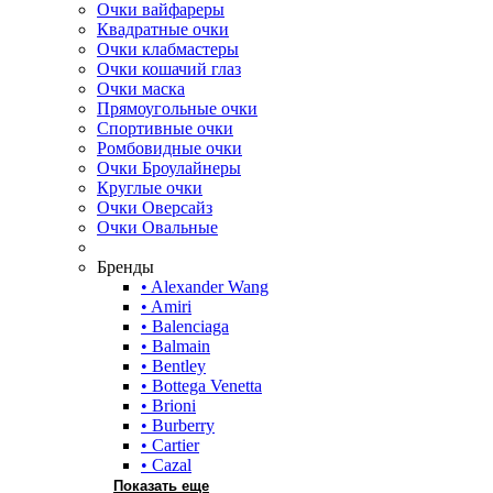
Очки вайфареры
Квадратные очки
Очки клабмастеры
Очки кошачий глаз
Очки маска
Прямоугольные очки
Спортивные очки
Ромбовидные очки
Очки Броулайнеры
Круглые очки
Очки Оверсайз
Очки Овальные
Бренды
• Alexander Wang
• Amiri
• Balenciaga
• Balmain
• Bentley
• Bottega Venetta
• Brioni
• Burberry
• Cartier
• Cazal
Показать еще