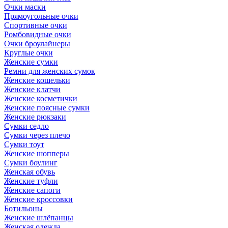
Очки маски
Прямоугольные очки
Спортивные очки
Ромбовидные очки
Очки броулайнеры
Круглые очки
Женские сумки
Ремни для женских сумок
Женские кошельки
Женские клатчи
Женские косметички
Женские поясные сумки
Женские рюкзаки
Сумки седло
Сумки через плечо
Сумки тоут
Женские шопперы
Сумки боулинг
Женская обувь
Женские туфли
Женские сапоги
Женские кроссовки
Ботильоны
Женские шлёпанцы
Женская одежда