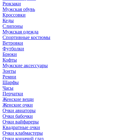
Рюкзаки
Мужская обувь
Кроссовки
Кеды
Слипоны
Мужская одежда
Спортивные костюмы
Ветровки
Футболки
Брюки
Кофты
Мужские аксессуары
Зонты
Ремни
Шарфы
Часы
Перчатки
Женские вещи
Женские очки
Очки авиаторы
Очки бабочки
Очки вайфареры
Квадратные очки
Очки клабмастеры
Очки кошачий глаз