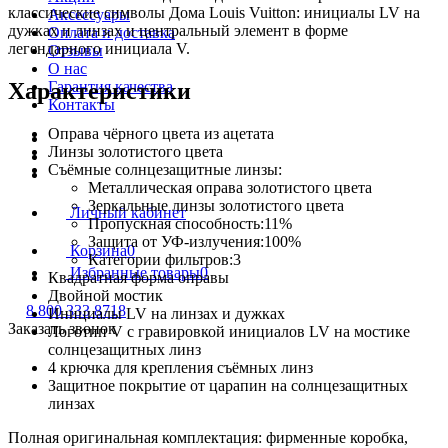
классические символы Дома Louis Vuitton: инициалы LV на
Аксессуары
дужках и линзах и центральный элемент в форме
Оплата и доставка
легендарного инициала V.
Отзывы
О нас
Характеристики
Гарантия качества
Контакты
Оправа чёрного цвета из ацетата
Линзы золотистого цвета
Съёмные солнцезащитные линзы:
Металлическая оправа золотистого цвета
Зеркальные линзы золотистого цвета
Личный кабинет
Пропускная способность:11%
Защита от УФ-излучения:100%
Корзина
0
Категории фильтров:3
Избранные товары
0
Квадратная форма оправы
Двойной мостик
8 800 333 8718
Инициалы LV на линзах и дужках
Заказать звонок
Логотип V с гравировкой инициалов LV на мостике
солнцезащитных линз
4 крючка для крепления съёмных линз
Защитное покрытие от царапин на солнцезащитных
линзах
Полная оригинальная комплектация: фирменные коробка,