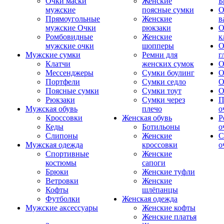
Очки маски
Женские
Б
мужские
поясные сумки
О
Прямоугольные
Женские
в
мужские Очки
рюкзаки
О
Ромбовидные
Женские
к
мужские очки
шопперы
О
Мужские сумки
Ремни для
г
Клатчи
женских сумок
О
Мессенджеры
Сумки боулинг
О
Портфели
Сумки седло
О
Поясные сумки
Сумки тоут
О
Рюкзаки
Сумки через
П
Мужская обувь
плечо
о
Кроссовки
Женская обувь
Р
Кеды
Ботильоны
о
Слипоны
Женские
С
Мужская одежда
кроссовки
о
Спортивные
Женские
костюмы
сапоги
Брюки
Женские туфли
Ветровки
Женские
Кофты
шлёпанцы
Футболки
Женская одежда
Мужские аксессуары
Женские кофты
Женские платья