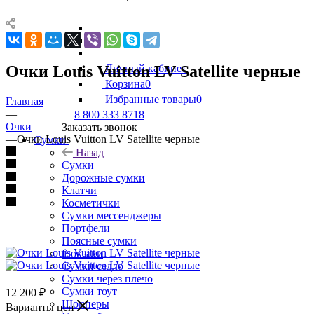
Очки Louis Vuitton LV Satellite черные
Личный кабинет
Корзина
0
Избранные товары
0
Главная
—
8 800 333 8718
Очки
Заказать звонок
—
Очки Louis Vuitton LV Satellite черные
Сумки
Назад
Сумки
Дорожные сумки
Клатчи
Косметички
Сумки мессенджеры
Портфели
Поясные сумки
Рюкзаки
Сумки седло
Сумки через плечо
Сумки тоут
12 200
₽
Шопперы
Варианты цен