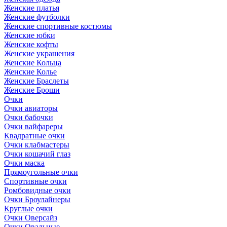
Женские платья
Женские футболки
Женские спортивные костюмы
Женские юбки
Женские кофты
Женские украшения
Женские Кольца
Женские Колье
Женские Браслеты
Женские Броши
Очки
Очки авиаторы
Очки бабочки
Очки вайфареры
Квадратные очки
Очки клабмастеры
Очки кошачий глаз
Очки маска
Прямоугольные очки
Спортивные очки
Ромбовидные очки
Очки Броулайнеры
Круглые очки
Очки Оверсайз
Очки Овальные