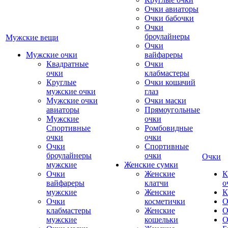
Очки авиаторы
Очки бабочки
Очки
броулайнеры
Мужские вещи
Очки
Мужские очки
вайфареры
Квадратные
Очки
очки
клабмастеры
Круглые
Очки кошачий
мужские очки
глаз
Мужские очки
Очки маски
авиаторы
Прямоугольные
Мужские
очки
Спортивные
Ромбовидные
очки
очки
Очки
Спортивные
броулайнеры
очки
Очки
мужские
Женские сумки
Очки
Женские
К
вайфареры
клатчи
о
мужские
Женские
К
Очки
косметички
О
клабмастеры
Женские
О
мужские
кошельки
О