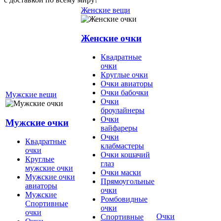
Женские вещи
Женские очки
Квадратные
очки
Круглые очки
Очки авиаторы
Очки бабочки
Мужские вещи
Очки
броулайнеры
Очки
Мужские очки
вайфареры
Очки
Квадратные
клабмастеры
очки
Очки кошачий
Круглые
глаз
мужские очки
Очки маски
Мужские очки
Прямоугольные
авиаторы
очки
Мужские
Ромбовидные
Спортивные
очки
очки
Очки
Спортивные