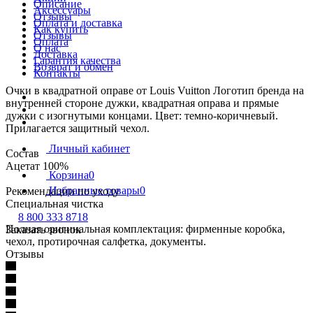
Описание
Аксессуары
Отзывы
Оплата и доставка
Как купить
Отзывы
Оплата
О нас
Доставка
Гарантия качества
Возврат и обмен
Контакты
Очки в квадратной оправе от Louis Vuitton Логотип бренда на
внутренней стороне дужки, квадратная оправа и прямые
дужки с изогнутыми концами. Цвет: темно-коричневый.
Прилагается защитный чехол.
Личный кабинет
Состав
Ацетат 100%
Корзина
0
Избранные товары
0
Рекомендации по уходу
Специальная чистка
8 800 333 8718
Полная оригинальная комплектация: фирменные коробка,
Заказать звонок
чехол, протирочная салфетка, документы.
Отзывы