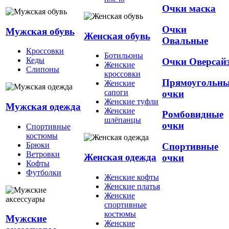
Очки маска
Очки
Мужская обувь
Женская обувь
Овальные
Кроссовки
Ботильоны
Кеды
Очки Оверсай
Женские
Слипоны
кроссовки
Прямоугольн
Женские
сапоги
очки
Женские туфли
Мужская одежда
Женские
Ромбовидные
шлёпанцы
очки
Спортивные
костюмы
Брюки
Спортивные
Ветровки
Женская одежда
очки
Кофты
Футболки
Женские кофты
Женские платья
Женские
спортивные
костюмы
Мужские
Женские