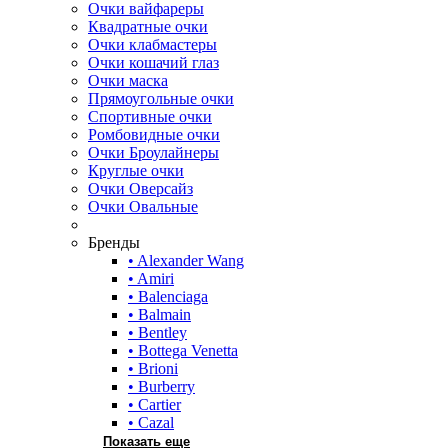
Очки вайфареры
Квадратные очки
Очки клабмастеры
Очки кошачий глаз
Очки маска
Прямоугольные очки
Спортивные очки
Ромбовидные очки
Очки Броулайнеры
Круглые очки
Очки Оверсайз
Очки Овальные
Бренды
• Alexander Wang
• Amiri
• Balenciaga
• Balmain
• Bentley
• Bottega Venetta
• Brioni
• Burberry
• Cartier
• Cazal
Показать еще