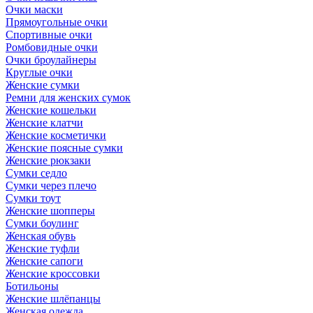
Очки маски
Прямоугольные очки
Спортивные очки
Ромбовидные очки
Очки броулайнеры
Круглые очки
Женские сумки
Ремни для женских сумок
Женские кошельки
Женские клатчи
Женские косметички
Женские поясные сумки
Женские рюкзаки
Сумки седло
Сумки через плечо
Сумки тоут
Женские шопперы
Сумки боулинг
Женская обувь
Женские туфли
Женские сапоги
Женские кроссовки
Ботильоны
Женские шлёпанцы
Женская одежда