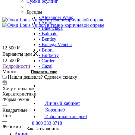
Сумки боулинг
Бренды
• Alexander Wang
• Amiri
• Balenciaga
• Balmain
• Bentley
• Bottega Venetta
12 500
₽
• Brioni
Варианты цен
• Burberry
12 500
₽
• Cartier
Подробности
• Cazal
Много
Показать еще
Нашли дешевле? Сделаем скидку!
Хочу в подарок
Характеристики
Форма очков
Личный кабинет
—
Корзина
0
Квадратные
Пол
Избранные товары
0
—
8 800 333 8718
Женский
Заказать звонок
Акции