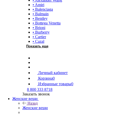
• Alexander Wang
• Amiri
• Balenciaga
• Balmain
• Bentley
• Bottega Venetta
• Brioni
• Burberry
• Cartier
• Cazal
Показать еще
Личный кабинет
Корзина
0
Избранные товары
0
8 800 333 8718
Заказать звонок
Женские вещи
Назад
Женские вещи