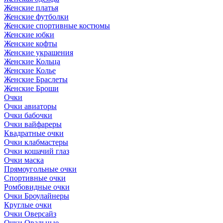
Женские платья
Женские футболки
Женские спортивные костюмы
Женские юбки
Женские кофты
Женские украшения
Женские Кольца
Женские Колье
Женские Браслеты
Женские Броши
Очки
Очки авиаторы
Очки бабочки
Очки вайфареры
Квадратные очки
Очки клабмастеры
Очки кошачий глаз
Очки маска
Прямоугольные очки
Спортивные очки
Ромбовидные очки
Очки Броулайнеры
Круглые очки
Очки Оверсайз
Очки Овальные