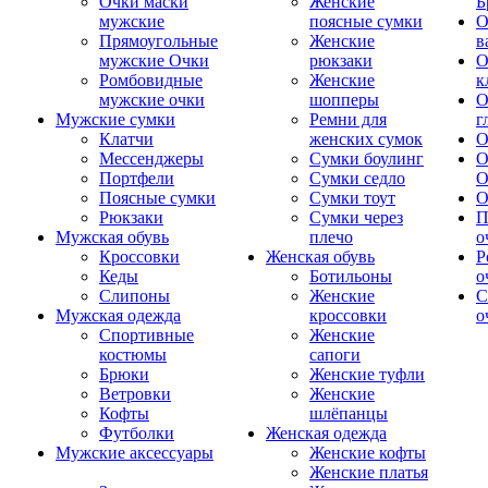
Очки маски
Женские
Б
мужские
поясные сумки
О
Прямоугольные
Женские
в
мужские Очки
рюкзаки
О
Ромбовидные
Женские
к
мужские очки
шопперы
О
Мужские сумки
Ремни для
г
Клатчи
женских сумок
О
Мессенджеры
Сумки боулинг
О
Портфели
Сумки седло
О
Поясные сумки
Сумки тоут
О
Рюкзаки
Сумки через
П
Мужская обувь
плечо
о
Кроссовки
Женская обувь
Р
Кеды
Ботильоны
о
Слипоны
Женские
С
Мужская одежда
кроссовки
о
Спортивные
Женские
костюмы
сапоги
Брюки
Женские туфли
Ветровки
Женские
Кофты
шлёпанцы
Футболки
Женская одежда
Мужские аксессуары
Женские кофты
Женские платья