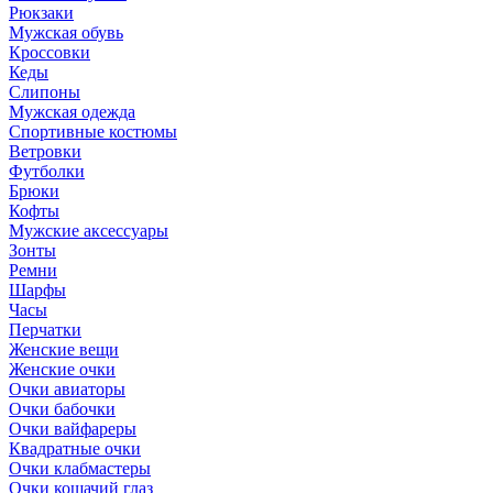
Рюкзаки
Мужская обувь
Кроссовки
Кеды
Слипоны
Мужская одежда
Спортивные костюмы
Ветровки
Футболки
Брюки
Кофты
Мужские аксессуары
Зонты
Ремни
Шарфы
Часы
Перчатки
Женские вещи
Женские очки
Очки авиаторы
Очки бабочки
Очки вайфареры
Квадратные очки
Очки клабмастеры
Очки кошачий глаз