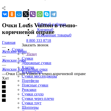
Очки Louis Vuitton в темно-
Личный кабинет
Корзина
0
коричневой оправе
Избранные товары
0
8 800 333 8718
Главная
Заказать звонок
—
Сумки
Женские вещи
Назад
—
Сумки
Женские очки
Дорожные сумки
—
Клатчи
Женские Квадратные очки
Косметички
—
Очки Louis Vuitton в темно-коричневой оправе
Сумки мессенджеры
Хит
Портфели
Поясные сумки
Рюкзаки
Сумки седло
Сумки через плечо
Сумки тоут
Шопперы