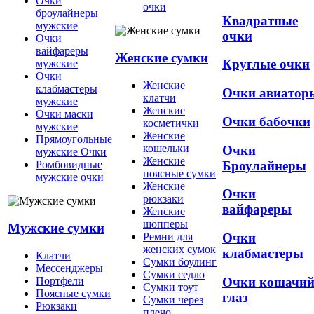
Очки
очки
броулайнеры
Квадратные
мужские
очки
Очки
вайфареры
Женские сумки
Круглые очки
мужские
Очки
Женские
клабмастеры
Очки авиатор
клатчи
мужские
Женские
Очки маски
Очки бабочки
косметички
мужские
Женские
Прямоугольные
кошельки
Очки
мужские Очки
Женские
Броулайнеры
Ромбовидные
поясные сумки
мужские очки
Женские
Очки
рюкзаки
вайфареры
Женские
шопперы
Мужские сумки
Ремни для
Очки
женских сумок
клабмастеры
Клатчи
Сумки боулинг
Мессенджеры
Сумки седло
Очки кошачи
Портфели
Сумки тоут
Поясные сумки
глаз
Сумки через
Рюкзаки
плечо