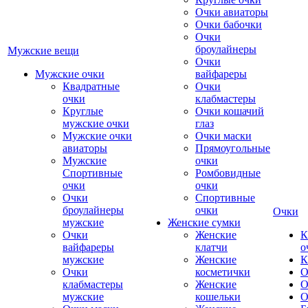
Очки авиаторы
Очки бабочки
Очки
броулайнеры
Мужские вещи
Очки
Мужские очки
вайфареры
Квадратные
Очки
очки
клабмастеры
Круглые
Очки кошачий
мужские очки
глаз
Мужские очки
Очки маски
авиаторы
Прямоугольные
Мужские
очки
Спортивные
Ромбовидные
очки
очки
Очки
Спортивные
броулайнеры
очки
Очки
мужские
Женские сумки
Очки
Женские
К
вайфареры
клатчи
о
мужские
Женские
К
Очки
косметички
О
клабмастеры
Женские
О
мужские
кошельки
О