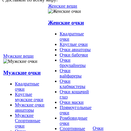
Женские вещи
Женские очки
Квадратные
очки
Круглые очки
Очки авиаторы
Очки бабочки
Мужские вещи
Очки
броулайнеры
Очки
Мужские очки
вайфареры
Очки
Квадратные
клабмастеры
очки
Очки кошачий
Круглые
глаз
мужские очки
Очки маски
Мужские очки
Прямоугольные
авиаторы
очки
Мужские
Ромбовидные
Спортивные
очки
очки
Очки
Спортивные