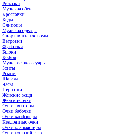
Рюкзаки
Мужская обувь
Кроссовки
Кеды
Слипоны
Мужская одежда
Спортивные костюмы
Ветровки
Футболки
Брюки
Кофты
Мужские аксессуары
Зонты
Ремни
Шарфы
Часы
Перчатки
Женские вещи
Женские очки
Очки авиаторы
Очки бабочки
Очки вайфареры
Квадратные очки
Очки клабмастеры
Очки кошачий глаз