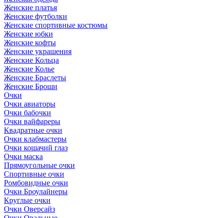
Женские платья
Женские футболки
Женские спортивные костюмы
Женские юбки
Женские кофты
Женские украшения
Женские Кольца
Женские Колье
Женские Браслеты
Женские Броши
Очки
Очки авиаторы
Очки бабочки
Очки вайфареры
Квадратные очки
Очки клабмастеры
Очки кошачий глаз
Очки маска
Прямоугольные очки
Спортивные очки
Ромбовидные очки
Очки Броулайнеры
Круглые очки
Очки Оверсайз
Очки Овальные