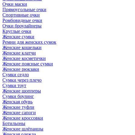
Очки маски
Прямоугольные очки
Спортивные очки
Ромбовидные очки
Очки броулайнеры
Круглые очки
Женские сумки
Ремни для женских сумок
Женские кошельки
Женские клатчи
Женские косметички
Женские поясные сумки
Женские рюкзаки
Сумки седло
Сумки через плечо
Сумки тоут
Женские шопперы
Сумки боулинг
Женская обувь
Женские туфли
Женские сапоги
Женские кроссовки
Ботильоны
Женские шлёпанцы
Женская одежда