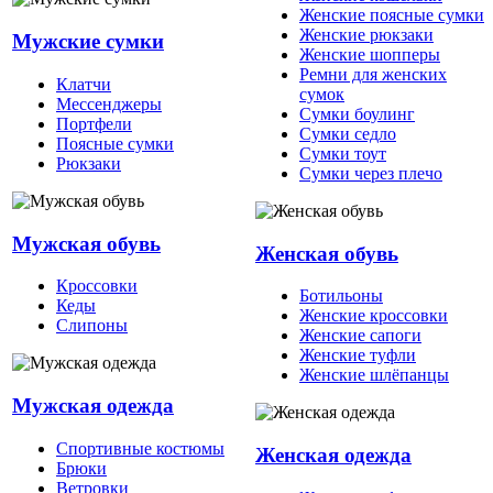
Женские поясные сумки
Женские рюкзаки
Мужские сумки
Женские шопперы
Ремни для женских
Клатчи
сумок
Мессенджеры
Сумки боулинг
Портфели
Сумки седло
Поясные сумки
Сумки тоут
Рюкзаки
Сумки через плечо
Мужская обувь
Женская обувь
Кроссовки
Ботильоны
Кеды
Женские кроссовки
Слипоны
Женские сапоги
Женские туфли
Женские шлёпанцы
Мужская одежда
Спортивные костюмы
Женская одежда
Брюки
Ветровки