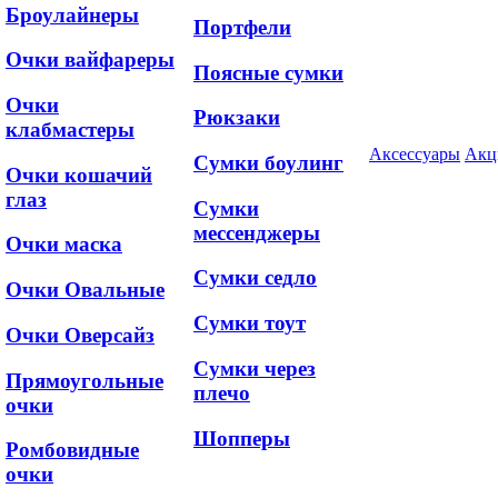
Броулайнеры
Портфели
Очки вайфареры
Поясные сумки
Очки
Рюкзаки
клабмастеры
Аксессуары
Акц
Сумки боулинг
Очки кошачий
глаз
Сумки
мессенджеры
Очки маска
Сумки седло
Очки Овальные
Сумки тоут
Очки Оверсайз
Сумки через
Прямоугольные
плечо
очки
Шопперы
Ромбовидные
очки