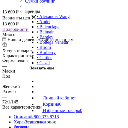
Сумки боулинг
Бренды
13 600
₽
• Alexander Wang
Варианты цен
• Amiri
13 600
₽
• Balenciaga
Подробности
• Balmain
Много
• Bentley
Нашли дешевле? Сделаем скидку!
• Bottega Venetta
• Brioni
Хочу в подарок
• Burberry
Характеристики
• Cartier
Форма очков
• Cazal
—
Показать еще
Маски
Пол
—
Женский
Размер
—
Личный кабинет
72/1/145
Корзина
0
Все характеристики
Избранные товары
0
Описание
8 800 333 8718
Характеристики
Заказать звонок
Отзывы
Акции