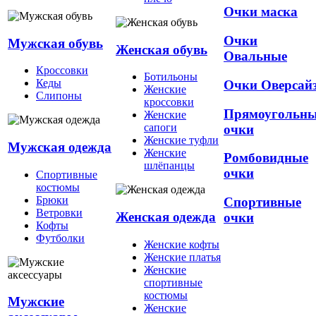
Очки маска
Очки
Мужская обувь
Женская обувь
Овальные
Кроссовки
Ботильоны
Кеды
Очки Оверсай
Женские
Слипоны
кроссовки
Прямоугольн
Женские
сапоги
очки
Женские туфли
Мужская одежда
Женские
Ромбовидные
шлёпанцы
очки
Спортивные
костюмы
Брюки
Спортивные
Ветровки
Женская одежда
очки
Кофты
Футболки
Женские кофты
Женские платья
Женские
спортивные
костюмы
Мужские
Женские