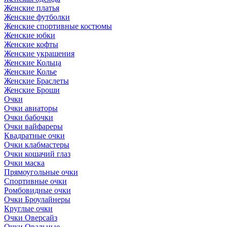
Женские платья
Женские футболки
Женские спортивные костюмы
Женские юбки
Женские кофты
Женские украшения
Женские Кольца
Женские Колье
Женские Браслеты
Женские Броши
Очки
Очки авиаторы
Очки бабочки
Очки вайфареры
Квадратные очки
Очки клабмастеры
Очки кошачий глаз
Очки маска
Прямоугольные очки
Спортивные очки
Ромбовидные очки
Очки Броулайнеры
Круглые очки
Очки Оверсайз
Очки Овальные