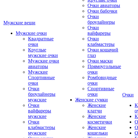
Очки авиаторы
Очки бабочки
Очки
броулайнеры
Мужские вещи
Очки
Мужские очки
вайфареры
Квадратные
Очки
очки
клабмастеры
Круглые
Очки кошачий
мужские очки
глаз
Мужские очки
Очки маски
авиаторы
Прямоугольные
Мужские
очки
Спортивные
Ромбовидные
очки
очки
Очки
Спортивные
броулайнеры
очки
Очки
мужские
Женские сумки
Очки
Женские
К
вайфареры
клатчи
о
мужские
Женские
К
Очки
косметички
О
клабмастеры
Женские
О
мужские
кошельки
О