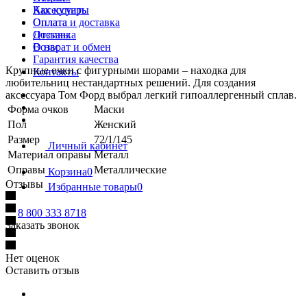
Как купить
Аксессуары
Оплата
Оплата и доставка
Доставка
Отзывы
Возврат и обмен
О нас
Гарантия качества
Крупные очки с фигурными шорами – находка для
Контакты
любительниц нестандартных решений. Для создания
аксессуара Том Форд выбрал легкий гипоаллергенный сплав.
Форма очков
Маски
Пол
Женский
Размер
72/1/145
Личный кабинет
Материал оправы
Металл
Оправы
Металлические
Корзина
0
Отзывы
Избранные товары
0
8 800 333 8718
Заказать звонок
Нет оценок
Оставить отзыв