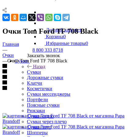
Очки Tom Ford TF 708 Black
Личный кабинет
Корзина
0
Избранные товары
0
Главная
—
8 800 333 8718
Очки
Заказать звонок
—
Очки Tom Ford TF 708 Black
Сумки
Назад
Сумки
Дорожные сумки
Клатчи
Косметички
Сумки мессенджеры
Портфели
Поясные сумки
Рюкзаки
Сумки седло
Сумки через плечо
Сумки тоут
Шопперы