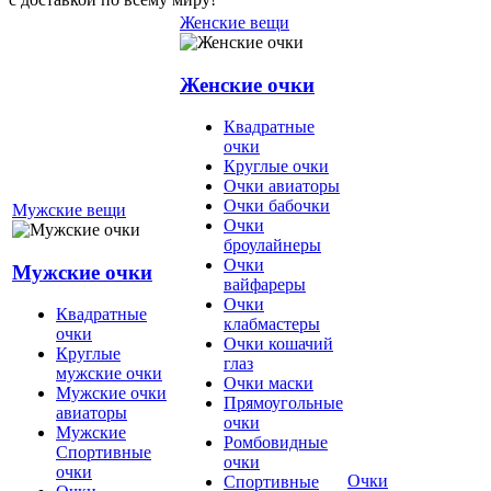
Женские вещи
Женские очки
Квадратные
очки
Круглые очки
Очки авиаторы
Очки бабочки
Мужские вещи
Очки
броулайнеры
Очки
Мужские очки
вайфареры
Очки
Квадратные
клабмастеры
очки
Очки кошачий
Круглые
глаз
мужские очки
Очки маски
Мужские очки
Прямоугольные
авиаторы
очки
Мужские
Ромбовидные
Спортивные
очки
очки
Очки
Спортивные