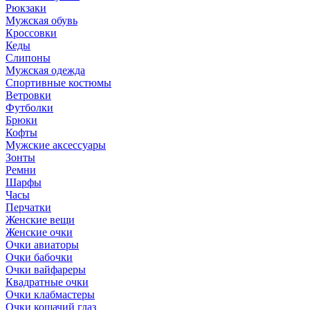
Рюкзаки
Мужская обувь
Кроссовки
Кеды
Слипоны
Мужская одежда
Спортивные костюмы
Ветровки
Футболки
Брюки
Кофты
Мужские аксессуары
Зонты
Ремни
Шарфы
Часы
Перчатки
Женские вещи
Женские очки
Очки авиаторы
Очки бабочки
Очки вайфареры
Квадратные очки
Очки клабмастеры
Очки кошачий глаз