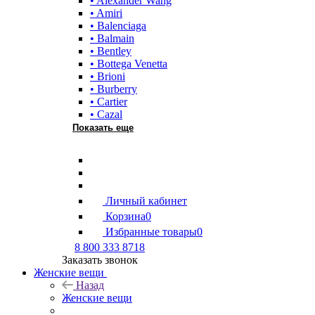
• Alexander Wang
• Amiri
• Balenciaga
• Balmain
• Bentley
• Bottega Venetta
• Brioni
• Burberry
• Cartier
• Cazal
Показать еще
Личный кабинет
Корзина
0
Избранные товары
0
8 800 333 8718
Заказать звонок
Женские вещи
Назад
Женские вещи