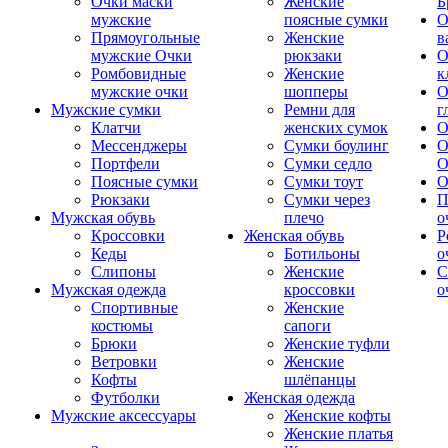
Очки маски
Женские
Б
мужские
поясные сумки
О
Прямоугольные
Женские
в
мужские Очки
рюкзаки
О
Ромбовидные
Женские
к
мужские очки
шопперы
О
Мужские сумки
Ремни для
г
Клатчи
женских сумок
О
Мессенджеры
Сумки боулинг
О
Портфели
Сумки седло
О
Поясные сумки
Сумки тоут
О
Рюкзаки
Сумки через
П
Мужская обувь
плечо
о
Кроссовки
Женская обувь
Р
Кеды
Ботильоны
о
Слипоны
Женские
С
Мужская одежда
кроссовки
о
Спортивные
Женские
костюмы
сапоги
Брюки
Женские туфли
Ветровки
Женские
Кофты
шлёпанцы
Футболки
Женская одежда
Мужские аксессуары
Женские кофты
Женские платья