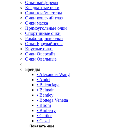
Очки вайфареры
Квадратные очки
Очки клабмастеры
Очки кошачий глаз
Очки маска
Прямоугольные очки
Спортивные очки
Ромбовидные очки
Очки Броулайнеры
Круглые очки
Очки Оверсайз
Очки Овальные
Бренды
• Alexander Wang
• Amiri
• Balenciaga
• Balmain
• Bentley
• Bottega Venetta
• Brioni
• Burberry
• Cartier
• Cazal
Показать еще