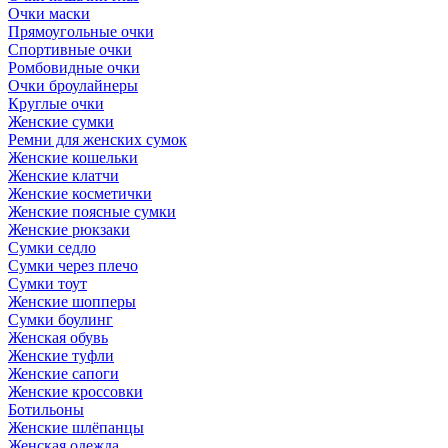
Очки маски
Прямоугольные очки
Спортивные очки
Ромбовидные очки
Очки броулайнеры
Круглые очки
Женские сумки
Ремни для женских сумок
Женские кошельки
Женские клатчи
Женские косметички
Женские поясные сумки
Женские рюкзаки
Сумки седло
Сумки через плечо
Сумки тоут
Женские шопперы
Сумки боулинг
Женская обувь
Женские туфли
Женские сапоги
Женские кроссовки
Ботильоны
Женские шлёпанцы
Женская одежда