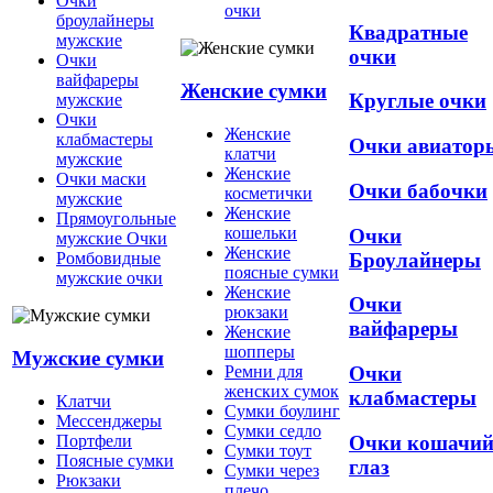
Очки
очки
броулайнеры
Квадратные
мужские
очки
Очки
вайфареры
Женские сумки
Круглые очки
мужские
Очки
Женские
клабмастеры
Очки авиатор
клатчи
мужские
Женские
Очки маски
Очки бабочки
косметички
мужские
Женские
Прямоугольные
кошельки
Очки
мужские Очки
Женские
Броулайнеры
Ромбовидные
поясные сумки
мужские очки
Женские
Очки
рюкзаки
вайфареры
Женские
шопперы
Мужские сумки
Ремни для
Очки
женских сумок
клабмастеры
Клатчи
Сумки боулинг
Мессенджеры
Сумки седло
Очки кошачи
Портфели
Сумки тоут
Поясные сумки
глаз
Сумки через
Рюкзаки
плечо