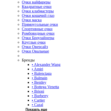
Очки вайфареры
Квадратные очки
Очки клабмастеры
Очки кошачий глаз
Очки маска
Прямоугольные очки
Спортивные очки
Ромбовидные очки
Очки Броулайнеры
Круглые очки
Очки Оверсайз
Очки Овальные
Бренды
• Alexander Wang
• Amiri
• Balenciaga
• Balmain
• Bentley
• Bottega Venetta
• Brioni
• Burberry
• Cartier
• Cazal
Показать еще