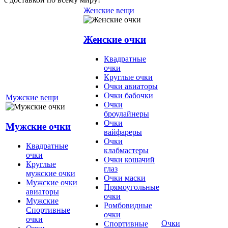
Женские вещи
Женские очки
Квадратные
очки
Круглые очки
Очки авиаторы
Очки бабочки
Мужские вещи
Очки
броулайнеры
Очки
Мужские очки
вайфареры
Очки
Квадратные
клабмастеры
очки
Очки кошачий
Круглые
глаз
мужские очки
Очки маски
Мужские очки
Прямоугольные
авиаторы
очки
Мужские
Ромбовидные
Спортивные
очки
очки
Очки
Спортивные