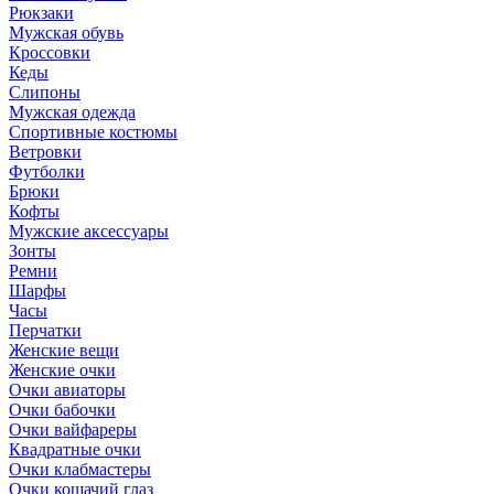
Рюкзаки
Мужская обувь
Кроссовки
Кеды
Слипоны
Мужская одежда
Спортивные костюмы
Ветровки
Футболки
Брюки
Кофты
Мужские аксессуары
Зонты
Ремни
Шарфы
Часы
Перчатки
Женские вещи
Женские очки
Очки авиаторы
Очки бабочки
Очки вайфареры
Квадратные очки
Очки клабмастеры
Очки кошачий глаз