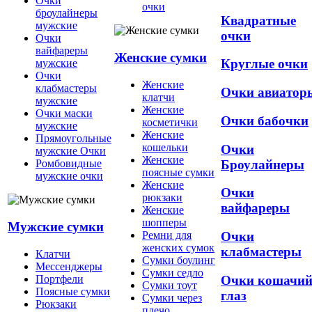
Очки
очки
броулайнеры
Квадратные
мужские
очки
Очки
вайфареры
Женские сумки
Круглые очки
мужские
Очки
Женские
клабмастеры
Очки авиатор
клатчи
мужские
Женские
Очки маски
Очки бабочки
косметички
мужские
Женские
Прямоугольные
кошельки
Очки
мужские Очки
Женские
Броулайнеры
Ромбовидные
поясные сумки
мужские очки
Женские
Очки
рюкзаки
вайфареры
Женские
шопперы
Мужские сумки
Ремни для
Очки
женских сумок
клабмастеры
Клатчи
Сумки боулинг
Мессенджеры
Сумки седло
Очки кошачи
Портфели
Сумки тоут
Поясные сумки
глаз
Сумки через
Рюкзаки
плечо