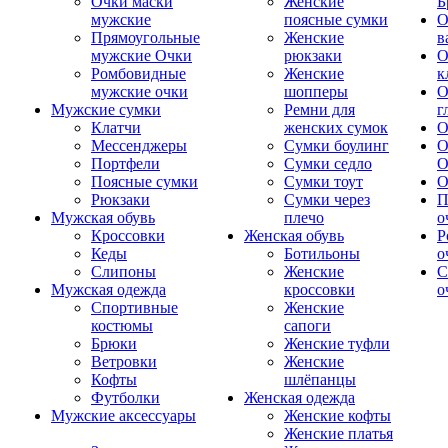
Очки маски
Женские
Б
мужские
поясные сумки
О
Прямоугольные
Женские
в
мужские Очки
рюкзаки
О
Ромбовидные
Женские
к
мужские очки
шопперы
О
Мужские сумки
Ремни для
г
Клатчи
женских сумок
О
Мессенджеры
Сумки боулинг
О
Портфели
Сумки седло
О
Поясные сумки
Сумки тоут
О
Рюкзаки
Сумки через
П
Мужская обувь
плечо
о
Кроссовки
Женская обувь
Р
Кеды
Ботильоны
о
Слипоны
Женские
С
Мужская одежда
кроссовки
о
Спортивные
Женские
костюмы
сапоги
Брюки
Женские туфли
Ветровки
Женские
Кофты
шлёпанцы
Футболки
Женская одежда
Мужские аксессуары
Женские кофты
Женские платья