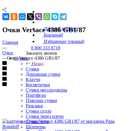
Очки Versace 4386 GB1/87
Личный кабинет
Корзина
0
Избранные товары
0
Главная
—
8 800 333 8718
Очки
Заказать звонок
—
Очки Versace 4386 GB1/87
Сумки
Назад
Сумки
Дорожные сумки
Клатчи
Косметички
Сумки мессенджеры
Портфели
Поясные сумки
Рюкзаки
Сумки седло
Сумки через плечо
Сумки тоут
Шопперы