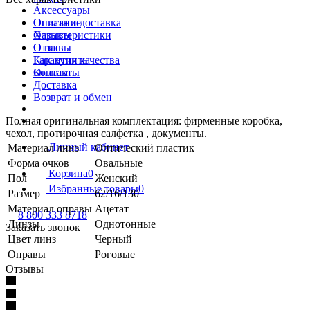
Аксессуары
Описание
Оплата и доставка
Характеристики
Отзывы
Отзывы
О нас
Как купить
Гарантия качества
Оплата
Контакты
Доставка
Возврат и обмен
Полная оригинальная комплектация: фирменные коробка,
чехол, протирочная салфетка , документы.
Личный кабинет
Материал линз
Оптический пластик
Форма очков
Овальные
Корзина
0
Пол
Женский
Избранные товары
0
Размер
62/16/130
Материал оправы
Ацетат
8 800 333 8718
Линзы
Однотонные
Заказать звонок
Цвет линз
Черный
Оправы
Роговые
Отзывы