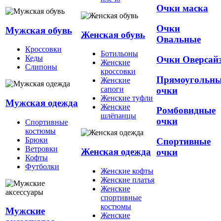
Очки маска
Очки
Мужская обувь
Женская обувь
Овальные
Кроссовки
Ботильоны
Кеды
Очки Оверсай
Женские
Слипоны
кроссовки
Прямоугольн
Женские
сапоги
очки
Женские туфли
Мужская одежда
Женские
Ромбовидные
шлёпанцы
очки
Спортивные
костюмы
Брюки
Спортивные
Ветровки
Женская одежда
очки
Кофты
Футболки
Женские кофты
Женские платья
Женские
спортивные
костюмы
Мужские
Женские