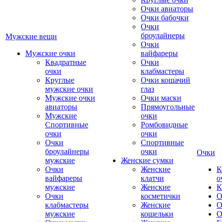
Очки авиаторы
Очки бабочки
Очки
броулайнеры
Мужские вещи
Очки
Мужские очки
вайфареры
Квадратные
Очки
очки
клабмастеры
Круглые
Очки кошачий
мужские очки
глаз
Мужские очки
Очки маски
авиаторы
Прямоугольные
Мужские
очки
Спортивные
Ромбовидные
очки
очки
Очки
Спортивные
броулайнеры
очки
Очки
мужские
Женские сумки
Очки
Женские
К
вайфареры
клатчи
о
мужские
Женские
К
Очки
косметички
О
клабмастеры
Женские
О
мужские
кошельки
О