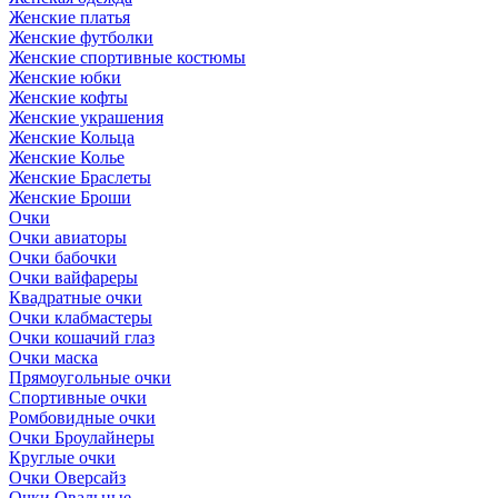
Женские платья
Женские футболки
Женские спортивные костюмы
Женские юбки
Женские кофты
Женские украшения
Женские Кольца
Женские Колье
Женские Браслеты
Женские Броши
Очки
Очки авиаторы
Очки бабочки
Очки вайфареры
Квадратные очки
Очки клабмастеры
Очки кошачий глаз
Очки маска
Прямоугольные очки
Спортивные очки
Ромбовидные очки
Очки Броулайнеры
Круглые очки
Очки Оверсайз
Очки Овальные