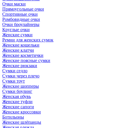
Очки маски
Прямоугольные очки
Спортивные очки
Ромбовидные очки
Очки броулайнеры
Круглые очки
Женские сумки
Ремни для женских сумок
Женские кошельки
Женские клатчи
Женские косметички
Женские поясные сумки
Женские рюкзаки
Сумки седло
Сумки через плечо
Сумки тоут
Женские шопперы
Сумки боулинг
Женская обувь
Женские туфли
Женские сапоги
Женские кроссовки
Ботильоны
Женские шлёпанцы
Женская одежда