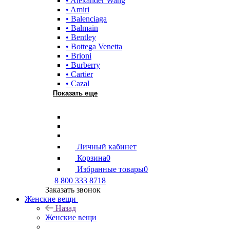
• Alexander Wang
• Amiri
• Balenciaga
• Balmain
• Bentley
• Bottega Venetta
• Brioni
• Burberry
• Cartier
• Cazal
Показать еще
Личный кабинет
Корзина
0
Избранные товары
0
8 800 333 8718
Заказать звонок
Женские вещи
Назад
Женские вещи