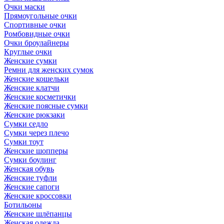
Очки маски
Прямоугольные очки
Спортивные очки
Ромбовидные очки
Очки броулайнеры
Круглые очки
Женские сумки
Ремни для женских сумок
Женские кошельки
Женские клатчи
Женские косметички
Женские поясные сумки
Женские рюкзаки
Сумки седло
Сумки через плечо
Сумки тоут
Женские шопперы
Сумки боулинг
Женская обувь
Женские туфли
Женские сапоги
Женские кроссовки
Ботильоны
Женские шлёпанцы
Женская одежда