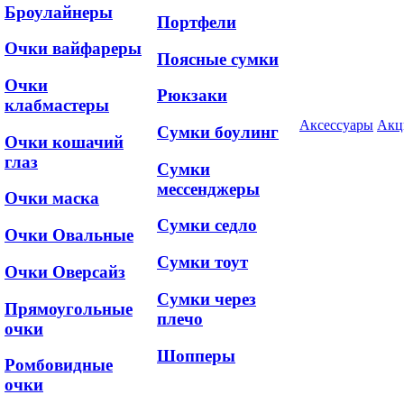
Броулайнеры
Портфели
Очки вайфареры
Поясные сумки
Очки
Рюкзаки
клабмастеры
Аксессуары
Акц
Сумки боулинг
Очки кошачий
глаз
Сумки
мессенджеры
Очки маска
Сумки седло
Очки Овальные
Сумки тоут
Очки Оверсайз
Сумки через
Прямоугольные
плечо
очки
Шопперы
Ромбовидные
очки