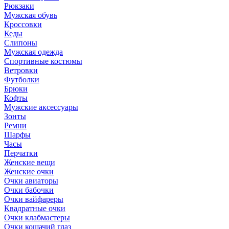
Рюкзаки
Мужская обувь
Кроссовки
Кеды
Слипоны
Мужская одежда
Спортивные костюмы
Ветровки
Футболки
Брюки
Кофты
Мужские аксессуары
Зонты
Ремни
Шарфы
Часы
Перчатки
Женские вещи
Женские очки
Очки авиаторы
Очки бабочки
Очки вайфареры
Квадратные очки
Очки клабмастеры
Очки кошачий глаз