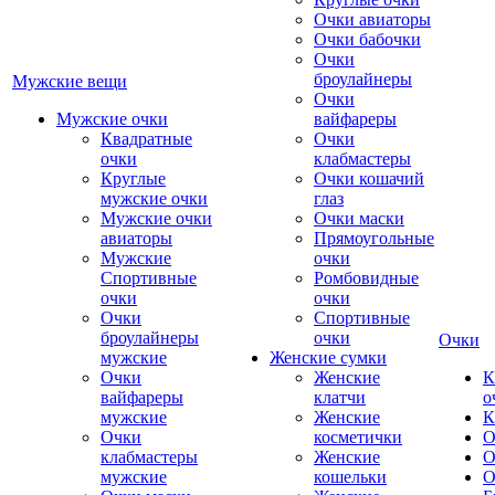
Очки авиаторы
Очки бабочки
Очки
броулайнеры
Мужские вещи
Очки
Мужские очки
вайфареры
Квадратные
Очки
очки
клабмастеры
Круглые
Очки кошачий
мужские очки
глаз
Мужские очки
Очки маски
авиаторы
Прямоугольные
Мужские
очки
Спортивные
Ромбовидные
очки
очки
Очки
Спортивные
броулайнеры
очки
Очки
мужские
Женские сумки
Очки
Женские
К
вайфареры
клатчи
о
мужские
Женские
К
Очки
косметички
О
клабмастеры
Женские
О
мужские
кошельки
О