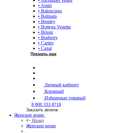
• Alexander Wang
• Amiri
• Balenciaga
• Balmain
• Bentley
• Bottega Venetta
• Brioni
• Burberry
• Cartier
• Cazal
Показать еще
Личный кабинет
Корзина
0
Избранные товары
0
8 800 333 8718
Заказать звонок
Женские вещи
Назад
Женские вещи