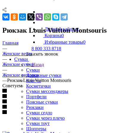
Рюкзак Louis Vuitton Montsouris
Личный кабинет
Корзина
0
Избранные товары
0
Главная
—
8 800 333 8718
Женские вещи
Заказать звонок
—
Сумки
Женские сумки
Назад
—
Сумки
Женские рюкзаки
Дорожные сумки
—
Рюкзак Louis Vuitton Montsouris
Клатчи
Советуем
Косметички
Сумки мессенджеры
Портфели
Поясные сумки
Рюкзаки
Сумки седло
Сумки через плечо
Сумки тоут
Шопперы