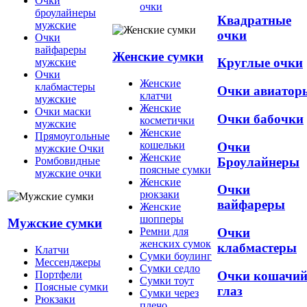
Очки
очки
броулайнеры
Квадратные
мужские
очки
Очки
вайфареры
Женские сумки
Круглые очки
мужские
Очки
Женские
клабмастеры
Очки авиатор
клатчи
мужские
Женские
Очки маски
Очки бабочки
косметички
мужские
Женские
Прямоугольные
кошельки
Очки
мужские Очки
Женские
Броулайнеры
Ромбовидные
поясные сумки
мужские очки
Женские
Очки
рюкзаки
вайфареры
Женские
шопперы
Мужские сумки
Ремни для
Очки
женских сумок
клабмастеры
Клатчи
Сумки боулинг
Мессенджеры
Сумки седло
Очки кошачи
Портфели
Сумки тоут
Поясные сумки
глаз
Сумки через
Рюкзаки
плечо