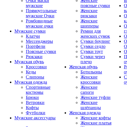
Очки маски
Женские
Б
мужские
поясные сумки
О
Прямоугольные
Женские
в
мужские Очки
рюкзаки
О
Ромбовидные
Женские
к
мужские очки
шопперы
О
Мужские сумки
Ремни для
г
Клатчи
женских сумок
О
Мессенджеры
Сумки боулинг
О
Портфели
Сумки седло
О
Поясные сумки
Сумки тоут
О
Рюкзаки
Сумки через
П
Мужская обувь
плечо
о
Кроссовки
Женская обувь
Р
Кеды
Ботильоны
о
Слипоны
Женские
С
Мужская одежда
кроссовки
о
Спортивные
Женские
костюмы
сапоги
Брюки
Женские туфли
Ветровки
Женские
Кофты
шлёпанцы
Футболки
Женская одежда
Мужские аксессуары
Женские кофты
Женские платья