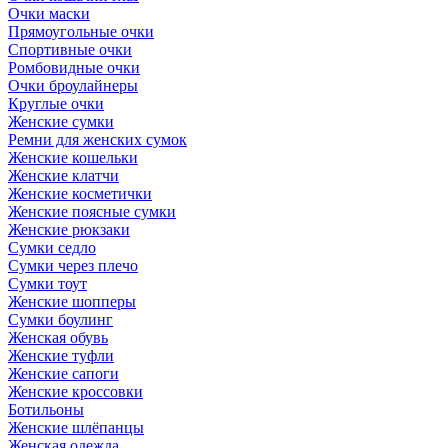
Очки маски
Прямоугольные очки
Спортивные очки
Ромбовидные очки
Очки броулайнеры
Круглые очки
Женские сумки
Ремни для женских сумок
Женские кошельки
Женские клатчи
Женские косметички
Женские поясные сумки
Женские рюкзаки
Сумки седло
Сумки через плечо
Сумки тоут
Женские шопперы
Сумки боулинг
Женская обувь
Женские туфли
Женские сапоги
Женские кроссовки
Ботильоны
Женские шлёпанцы
Женская одежда