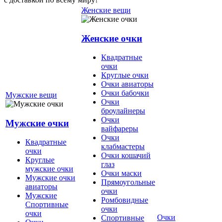
Женские вещи
Женские очки
Квадратные
очки
Круглые очки
Очки авиаторы
Очки бабочки
Мужские вещи
Очки
броулайнеры
Очки
Мужские очки
вайфареры
Очки
Квадратные
клабмастеры
очки
Очки кошачий
Круглые
глаз
мужские очки
Очки маски
Мужские очки
Прямоугольные
авиаторы
очки
Мужские
Ромбовидные
Спортивные
очки
очки
Очки
Спортивные