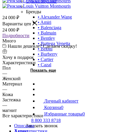
Сумки боулинг
Бренды
• Alexander Wang
24 000
₽
• Amiri
Варианты цен
• Balenciaga
24 000
₽
• Balmain
Подробности
• Bentley
Много
• Bottega Venetta
Нашли дешевле? Сделаем скидку!
• Brioni
• Burberry
Хочу в подарок
• Cartier
Характеристики
• Cazal
Пол
Показать еще
—
Женский
Материал
—
Кожа
Застежка
Личный кабинет
—
Корзина
0
магнит
Избранные товары
0
Все характеристики
8 800 333 8718
Описание
Заказать звонок
Характеристики
Акции