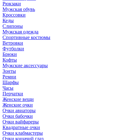
Рюкзаки
Мужская обувь
Кроссовки
Кеды
Слипоны
Мужская одежда
Спортивные костюмы
Ветровки
Футболки
Брюки
Кофты
Мужские аксессуары
Зонты
Ремни
Шарфы
Часы
Перчатки
Женские вещи
Женские очки
Очки авиаторы
Очки бабочки
Очки вайфареры
Квадратные очки
Очки клабмастеры
Очки кошачий глаз