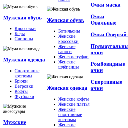
Очки маска
Очки
Мужская обувь
Женская обувь
Овальные
Кроссовки
Ботильоны
Кеды
Очки Оверсай
Женские
Слипоны
кроссовки
Прямоугольн
Женские
сапоги
очки
Женские туфли
Мужская одежда
Женские
Ромбовидные
шлёпанцы
очки
Спортивные
костюмы
Брюки
Спортивные
Ветровки
Женская одежда
очки
Кофты
Футболки
Женские кофты
Женские платья
Женские
спортивные
костюмы
Мужские
Женские