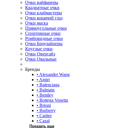
Очки вайфареры
Квадратные очки
Очки клабмастеры
Очки кошачий глаз
Очки маска
Прямоугольные очки
Спортивные очки
Ромбовидные очки
Очки Броулайнеры
Круглые очки
Очки Оверсайз
Очки Овальные
Бренды
• Alexander Wang
• Amiri
• Balenciaga
• Balmain
• Bentley
• Bottega Venetta
• Brioni
• Burberry
• Cartier
• Cazal
Показать еще