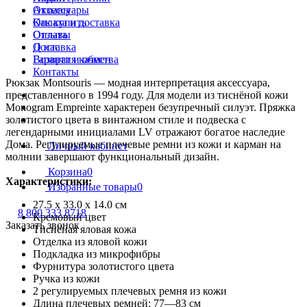
Отзывы
Аксессуары
Как купить
Оплата и доставка
Оплата
Отзывы
Доставка
О нас
Возврат и обмен
Гарантия качества
Контакты
Рюкзак Montsouris — модная интерпретация аксессуара,
представленного в 1994 году. Для модели из тиснёной кожи
Monogram Empreinte характерен безупречный силуэт. Пряжка
золотистого цвета в винтажном стиле и подвеска с
легендарными инициалами LV отражают богатое наследие
Дома. Регулируемые плечевые ремни из кожи и карман на
Личный кабинет
молнии завершают функциональный дизайн.
Корзина
0
Характеристики:
Избранные товары
0
27.5 x 33.0 x 14.0 см
8 800 333 8718
Кремовый цвет
Заказать звонок
Тиснёная яловая кожа
Отделка из яловой кожи
Подкладка из микрофибры
Фурнитура золотистого цвета
Ручка из кожи
2 регулируемых плечевых ремня из кожи
Длина плечевых ремней: 77—83 см