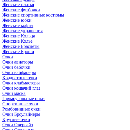
Женские платья
Женские футболки
Женские спортивные костюмы
Женские юбки
Женские кофты
Женские украшения
Женские Кольца
Женские Колье
Женские Браслеты
Женские Броши
Очки
Очки авиаторы
Очки бабочки
Очки вайфареры
Квадратные очки
Очки клабмастеры
Очки кошачий глаз
Очки маска
Прямоугольные очки
Спортивные очки
Ромбовидные очки
Очки Броулайнеры
Круглые очки
Очки Оверсайз
Очки Овальные