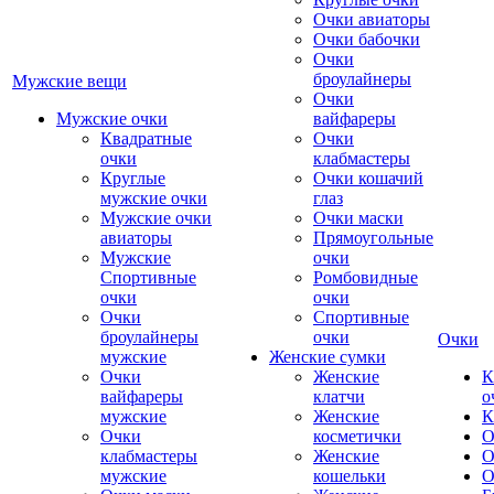
Очки авиаторы
Очки бабочки
Очки
броулайнеры
Мужские вещи
Очки
Мужские очки
вайфареры
Квадратные
Очки
очки
клабмастеры
Круглые
Очки кошачий
мужские очки
глаз
Мужские очки
Очки маски
авиаторы
Прямоугольные
Мужские
очки
Спортивные
Ромбовидные
очки
очки
Очки
Спортивные
броулайнеры
очки
Очки
мужские
Женские сумки
Очки
Женские
К
вайфареры
клатчи
о
мужские
Женские
К
Очки
косметички
О
клабмастеры
Женские
О
мужские
кошельки
О