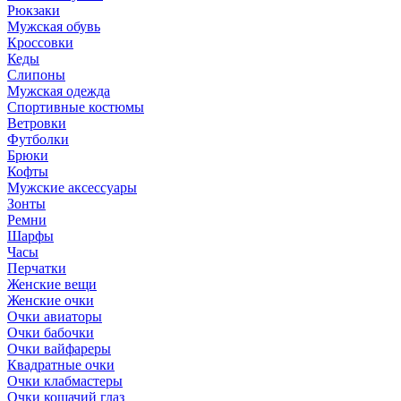
Рюкзаки
Мужская обувь
Кроссовки
Кеды
Слипоны
Мужская одежда
Спортивные костюмы
Ветровки
Футболки
Брюки
Кофты
Мужские аксессуары
Зонты
Ремни
Шарфы
Часы
Перчатки
Женские вещи
Женские очки
Очки авиаторы
Очки бабочки
Очки вайфареры
Квадратные очки
Очки клабмастеры
Очки кошачий глаз