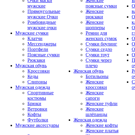
Очки маски
Женские
Б
мужские
поясные сумки
О
Прямоугольные
Женские
в
мужские Очки
рюкзаки
О
Ромбовидные
Женские
к
мужские очки
шопперы
О
Мужские сумки
Ремни для
г
Клатчи
женских сумок
О
Мессенджеры
Сумки боулинг
О
Портфели
Сумки седло
О
Поясные сумки
Сумки тоут
О
Рюкзаки
Сумки через
П
Мужская обувь
плечо
о
Кроссовки
Женская обувь
Р
Кеды
Ботильоны
о
Слипоны
Женские
С
Мужская одежда
кроссовки
о
Спортивные
Женские
костюмы
сапоги
Брюки
Женские туфли
Ветровки
Женские
Кофты
шлёпанцы
Футболки
Женская одежда
Мужские аксессуары
Женские кофты
Женские платья