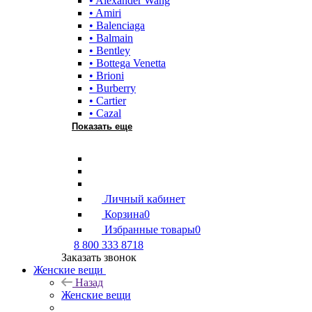
• Alexander Wang
• Amiri
• Balenciaga
• Balmain
• Bentley
• Bottega Venetta
• Brioni
• Burberry
• Cartier
• Cazal
Показать еще
Личный кабинет
Корзина
0
Избранные товары
0
8 800 333 8718
Заказать звонок
Женские вещи
Назад
Женские вещи