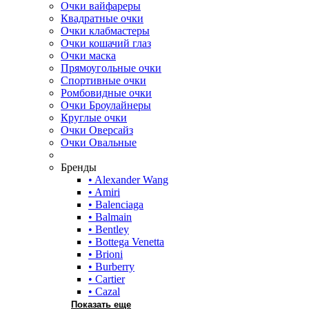
Очки вайфареры
Квадратные очки
Очки клабмастеры
Очки кошачий глаз
Очки маска
Прямоугольные очки
Спортивные очки
Ромбовидные очки
Очки Броулайнеры
Круглые очки
Очки Оверсайз
Очки Овальные
Бренды
• Alexander Wang
• Amiri
• Balenciaga
• Balmain
• Bentley
• Bottega Venetta
• Brioni
• Burberry
• Cartier
• Cazal
Показать еще