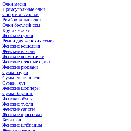
Очки маски
Прямоугольные очки
Спортивные очки
Ромбовидные очки
Очки броулайнеры
Круглые очки
Женские сумки
Ремни для женских сумок
Женские кошельки
Женские клатчи
Женские косметички
Женские поясные сумки
Женские рюкзаки
Сумки седло
Сумки через плечо
Сумки тоут
Женские шопперы
Сумки боулинг
Женская обувь
Женские туфли
Женские сапоги
Женские кроссовки
Ботильоны
Женские шлёпанцы
Женская одежда