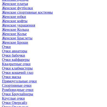
Женские платья
Женские футболки
Женские спортивные костюмы
Женские юбки
Женские кофты
Женские украшения
Женские Кольца
Женские Колье
Женские Браслеты
Женские Броши
Очки
Очки авиаторы
Очки бабочки
Очки вайфареры
Квадратные очки
Очки клабмастеры
Очки кошачий глаз
Очки маска
Прямоугольные очки
Спортивные очки
Ромбовидные очки
Очки Броулайнеры
Круглые очки
Очки Оверсайз
Очки Овальные