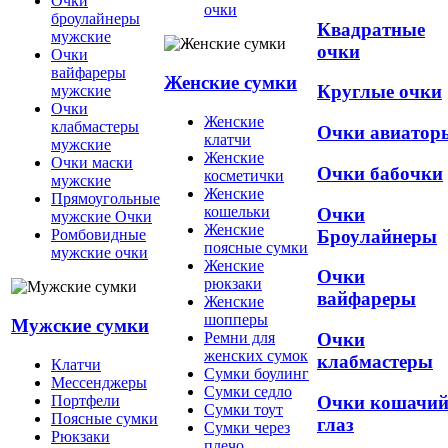
Очки
очки
броулайнеры
Квадратные
мужские
очки
Очки
вайфареры
Женские сумки
Круглые очки
мужские
Очки
Женские
клабмастеры
Очки авиатор
клатчи
мужские
Женские
Очки маски
Очки бабочки
косметички
мужские
Женские
Прямоугольные
кошельки
Очки
мужские Очки
Женские
Броулайнеры
Ромбовидные
поясные сумки
мужские очки
Женские
Очки
рюкзаки
вайфареры
Женские
шопперы
Мужские сумки
Ремни для
Очки
женских сумок
клабмастеры
Клатчи
Сумки боулинг
Мессенджеры
Сумки седло
Очки кошачи
Портфели
Сумки тоут
Поясные сумки
глаз
Сумки через
Рюкзаки
плечо