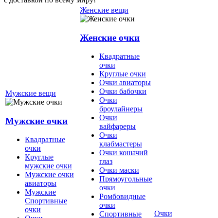
Женские вещи
Женские очки
Квадратные
очки
Круглые очки
Очки авиаторы
Очки бабочки
Мужские вещи
Очки
броулайнеры
Очки
Мужские очки
вайфареры
Очки
Квадратные
клабмастеры
очки
Очки кошачий
Круглые
глаз
мужские очки
Очки маски
Мужские очки
Прямоугольные
авиаторы
очки
Мужские
Ромбовидные
Спортивные
очки
очки
Очки
Спортивные