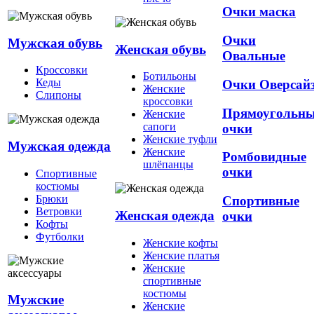
Очки маска
Очки
Мужская обувь
Женская обувь
Овальные
Кроссовки
Ботильоны
Кеды
Очки Оверсай
Женские
Слипоны
кроссовки
Прямоугольн
Женские
сапоги
очки
Женские туфли
Мужская одежда
Женские
Ромбовидные
шлёпанцы
очки
Спортивные
костюмы
Брюки
Спортивные
Ветровки
Женская одежда
очки
Кофты
Футболки
Женские кофты
Женские платья
Женские
спортивные
костюмы
Мужские
Женские