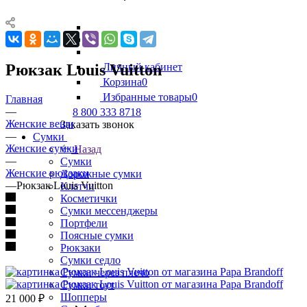
Рюкзак Louis Vuitton
Личный кабинет
Корзина
0
Избранные товары
0
Главная
—
8 800 333 8718
Женские вещи
Заказать звонок
—
Сумки
Женские сумки
Назад
—
Сумки
Женские рюкзаки
Дорожные сумки
—
Рюкзак Louis Vuitton
Клатчи
Косметички
Сумки мессенджеры
Портфели
Поясные сумки
Рюкзаки
Сумки седло
Сумки через плечо
Сумки тоут
Шопперы
21 000
₽