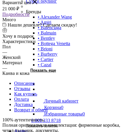
Сумки боулинг
Варианты цен
21 000
₽
Бренды
Подробности
• Alexander Wang
Много
• Amiri
Нашли дешевле? Сделаем скидку!
• Balenciaga
• Balmain
Хочу в подарок
• Bentley
Характеристики
• Bottega Venetta
Пол
• Brioni
—
• Burberry
Женский
• Cartier
Материал
• Cazal
—
Показать еще
Канва и кожа
Описание
Отзывы
Как купить
Оплата
Личный кабинет
Доставка
Корзина
0
Возврат и обмен
Избранные товары
0
100% аутентичность.
8 800 333 8718
Полная оригинальная комплектация: фирменные коробка,
Заказать звонок
чехол-пыльник, документы.
Акции