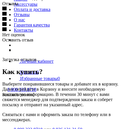
Отзывы
Аксессуары
Оплата и доставка
Отзывы
О нас
Гарантия качества
Контакты
Нет оценок
Оставить отзыв
Загрузка отзывов...
Личный кабинет
Как купить?
Корзина
0
Избранные товары
0
Выберите понравившиеся товары и добавьте их в корзину.
Далее перейдите в Корзину и внесите необходимую
8 800 333 8718
контактную информацию. В течении 30 минут с вами
Заказать звонок
свяжется менеджер для подтверждения заказа и соберет
посылку и отправит на указанный адрес.
Cвязаться с нами и оформить заказа по телефону или в
мессенджерах.