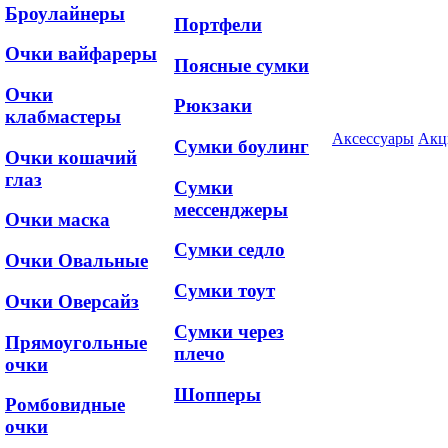
Броулайнеры
Портфели
Очки вайфареры
Поясные сумки
Очки
Рюкзаки
клабмастеры
Аксессуары
Акц
Сумки боулинг
Очки кошачий
глаз
Сумки
мессенджеры
Очки маска
Сумки седло
Очки Овальные
Сумки тоут
Очки Оверсайз
Сумки через
Прямоугольные
плечо
очки
Шопперы
Ромбовидные
очки