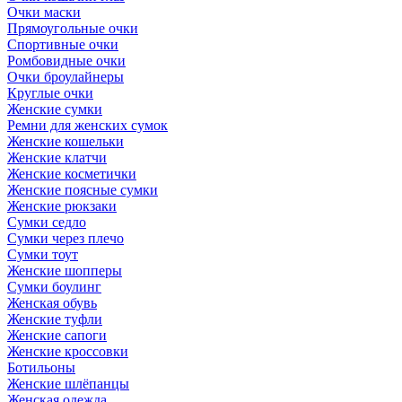
Очки маски
Прямоугольные очки
Спортивные очки
Ромбовидные очки
Очки броулайнеры
Круглые очки
Женские сумки
Ремни для женских сумок
Женские кошельки
Женские клатчи
Женские косметички
Женские поясные сумки
Женские рюкзаки
Сумки седло
Сумки через плечо
Сумки тоут
Женские шопперы
Сумки боулинг
Женская обувь
Женские туфли
Женские сапоги
Женские кроссовки
Ботильоны
Женские шлёпанцы
Женская одежда