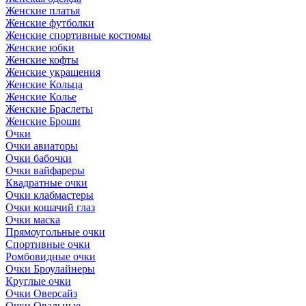
Женские платья
Женские футболки
Женские спортивные костюмы
Женские юбки
Женские кофты
Женские украшения
Женские Кольца
Женские Колье
Женские Браслеты
Женские Броши
Очки
Очки авиаторы
Очки бабочки
Очки вайфареры
Квадратные очки
Очки клабмастеры
Очки кошачий глаз
Очки маска
Прямоугольные очки
Спортивные очки
Ромбовидные очки
Очки Броулайнеры
Круглые очки
Очки Оверсайз
Очки Овальные