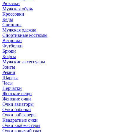
Рюкзаки
Мужская обувь
Кроссовки
Кеды
Слипоны
Мужская одежда
Спортивные костюмы
Ветровки
Футболки
Брюки
Кофты
Мужские аксессуары
Зонты
Ремни
Шарфы
Часы
Перчатки
Женские вещи
Женские очки
Очки авиаторы
Очки бабочки
Очки вайфареры
Квадратные очки
Очки клабмастеры
Очки кошачий глаз