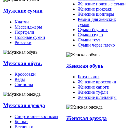
Женские поясные сумки
Женские рюкзаки
Мужские сумки
Женские шопперы
Ремни для женских
Клатчи
сумок
Мессенджеры
Сумки боулинг
Портфели
Сумки седло
Поясные сумки
Сумки тоут
Рюкзаки
Сумки через плечо
Мужская обувь
Женская обувь
Кроссовки
Ботильоны
Кеды
Женские кроссовки
Слипоны
Женские сапоги
Женские туфли
Женские шлёпанцы
Мужская одежда
Спортивные костюмы
Женская одежда
Брюки
Ветровки