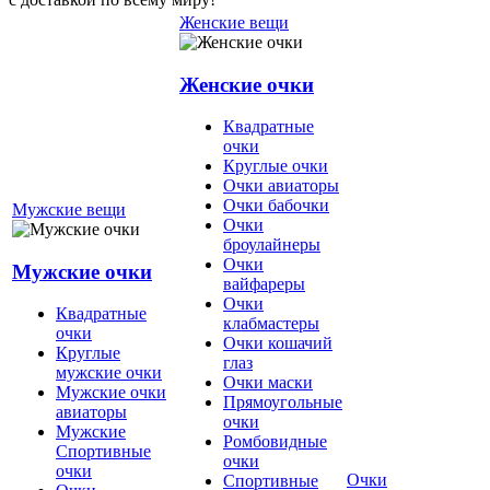
Женские вещи
Женские очки
Квадратные
очки
Круглые очки
Очки авиаторы
Очки бабочки
Мужские вещи
Очки
броулайнеры
Очки
Мужские очки
вайфареры
Очки
Квадратные
клабмастеры
очки
Очки кошачий
Круглые
глаз
мужские очки
Очки маски
Мужские очки
Прямоугольные
авиаторы
очки
Мужские
Ромбовидные
Спортивные
очки
очки
Очки
Спортивные