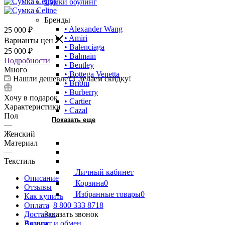
Сумки боулинг
Бренды
• Alexander Wang
25 000
₽
• Amiri
Варианты цен
• Balenciaga
25 000
₽
• Balmain
Подробности
• Bentley
Много
• Bottega Venetta
Нашли дешевле? Сделаем скидку!
• Brioni
• Burberry
Хочу в подарок
• Cartier
Характеристики
• Cazal
Пол
Показать еще
—
Женский
Материал
—
Текстиль
Личный кабинет
Описание
Корзина
0
Отзывы
Избранные товары
0
Как купить
Оплата
8 800 333 8718
Доставка
Заказать звонок
Возврат и обмен
Акции