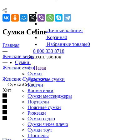
Сумка Celine
Личный кабинет
Корзина
0
Избранные товары
0
Главная
—
8 800 333 8718
Женские вещи
Заказать звонок
—
Сумки
Женские сумки
Назад
—
Сумки
Женские Сумки тоут
Дорожные сумки
—
Сумка Celine
Клатчи
Хит
Косметички
Сумки мессенджеры
Портфели
Поясные сумки
Рюкзаки
Сумки седло
Сумки через плечо
Сумки тоут
Шопперы