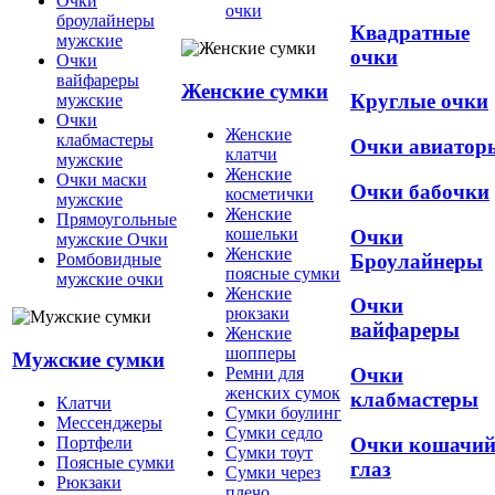
Очки
очки
броулайнеры
Квадратные
мужские
очки
Очки
вайфареры
Женские сумки
Круглые очки
мужские
Очки
Женские
клабмастеры
Очки авиатор
клатчи
мужские
Женские
Очки маски
Очки бабочки
косметички
мужские
Женские
Прямоугольные
кошельки
Очки
мужские Очки
Женские
Броулайнеры
Ромбовидные
поясные сумки
мужские очки
Женские
Очки
рюкзаки
вайфареры
Женские
шопперы
Мужские сумки
Ремни для
Очки
женских сумок
клабмастеры
Клатчи
Сумки боулинг
Мессенджеры
Сумки седло
Очки кошачи
Портфели
Сумки тоут
Поясные сумки
глаз
Сумки через
Рюкзаки
плечо