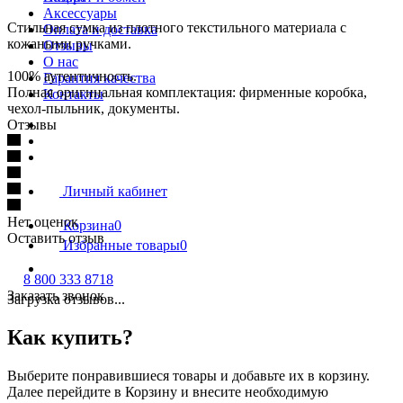
Аксессуары
Стильная сумка из плотного текстильного материала с
Оплата и доставка
кожаными ручками.
Отзывы
О нас
100% аутентичность.
Гарантия качества
Полная оригинальная комплектация: фирменные коробка,
Контакты
чехол-пыльник, документы.
Отзывы
Личный кабинет
Нет оценок
Корзина
0
Оставить отзыв
Избранные товары
0
8 800 333 8718
Заказать звонок
Загрузка отзывов...
Как купить?
Выберите понравившиеся товары и добавьте их в корзину.
Далее перейдите в Корзину и внесите необходимую