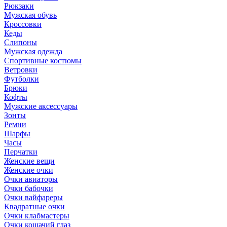
Рюкзаки
Мужская обувь
Кроссовки
Кеды
Слипоны
Мужская одежда
Спортивные костюмы
Ветровки
Футболки
Брюки
Кофты
Мужские аксессуары
Зонты
Ремни
Шарфы
Часы
Перчатки
Женские вещи
Женские очки
Очки авиаторы
Очки бабочки
Очки вайфареры
Квадратные очки
Очки клабмастеры
Очки кошачий глаз