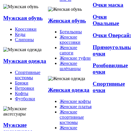
Очки маска
Очки
Мужская обувь
Женская обувь
Овальные
Кроссовки
Ботильоны
Кеды
Очки Оверсай
Женские
Слипоны
кроссовки
Прямоугольн
Женские
сапоги
очки
Женские туфли
Мужская одежда
Женские
Ромбовидные
шлёпанцы
очки
Спортивные
костюмы
Брюки
Спортивные
Ветровки
Женская одежда
очки
Кофты
Футболки
Женские кофты
Женские платья
Женские
спортивные
костюмы
Мужские
Женские