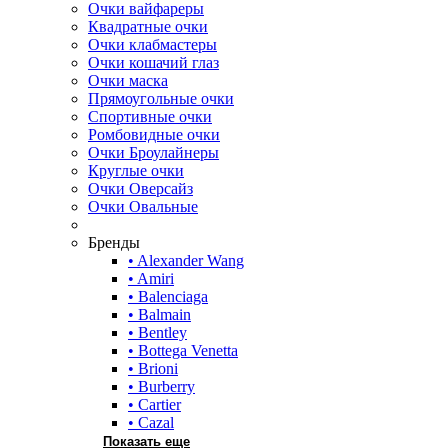
Очки вайфареры
Квадратные очки
Очки клабмастеры
Очки кошачий глаз
Очки маска
Прямоугольные очки
Спортивные очки
Ромбовидные очки
Очки Броулайнеры
Круглые очки
Очки Оверсайз
Очки Овальные
Бренды
• Alexander Wang
• Amiri
• Balenciaga
• Balmain
• Bentley
• Bottega Venetta
• Brioni
• Burberry
• Cartier
• Cazal
Показать еще