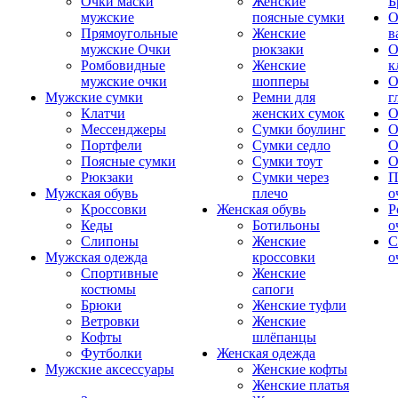
Очки маски
Женские
Б
мужские
поясные сумки
О
Прямоугольные
Женские
в
мужские Очки
рюкзаки
О
Ромбовидные
Женские
к
мужские очки
шопперы
О
Мужские сумки
Ремни для
г
Клатчи
женских сумок
О
Мессенджеры
Сумки боулинг
О
Портфели
Сумки седло
О
Поясные сумки
Сумки тоут
О
Рюкзаки
Сумки через
П
Мужская обувь
плечо
о
Кроссовки
Женская обувь
Р
Кеды
Ботильоны
о
Слипоны
Женские
С
Мужская одежда
кроссовки
о
Спортивные
Женские
костюмы
сапоги
Брюки
Женские туфли
Ветровки
Женские
Кофты
шлёпанцы
Футболки
Женская одежда
Мужские аксессуары
Женские кофты
Женские платья