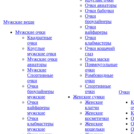
Очки авиаторы
Очки бабочки
Очки
броулайнеры
Мужские вещи
Очки
Мужские очки
вайфареры
Квадратные
Очки
очки
клабмастеры
Круглые
Очки кошачий
мужские очки
глаз
Мужские очки
Очки маски
авиаторы
Прямоугольные
Мужские
очки
Спортивные
Ромбовидные
очки
очки
Очки
Спортивные
броулайнеры
очки
Очки
мужские
Женские сумки
Очки
Женские
К
вайфареры
клатчи
о
мужские
Женские
К
Очки
косметички
О
клабмастеры
Женские
О
мужские
кошельки
О