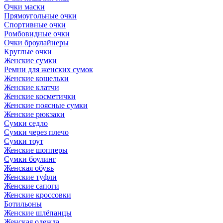
Очки маски
Прямоугольные очки
Спортивные очки
Ромбовидные очки
Очки броулайнеры
Круглые очки
Женские сумки
Ремни для женских сумок
Женские кошельки
Женские клатчи
Женские косметички
Женские поясные сумки
Женские рюкзаки
Сумки седло
Сумки через плечо
Сумки тоут
Женские шопперы
Сумки боулинг
Женская обувь
Женские туфли
Женские сапоги
Женские кроссовки
Ботильоны
Женские шлёпанцы
Женская одежда