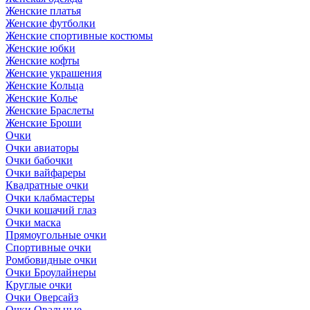
Женские платья
Женские футболки
Женские спортивные костюмы
Женские юбки
Женские кофты
Женские украшения
Женские Кольца
Женские Колье
Женские Браслеты
Женские Броши
Очки
Очки авиаторы
Очки бабочки
Очки вайфареры
Квадратные очки
Очки клабмастеры
Очки кошачий глаз
Очки маска
Прямоугольные очки
Спортивные очки
Ромбовидные очки
Очки Броулайнеры
Круглые очки
Очки Оверсайз
Очки Овальные