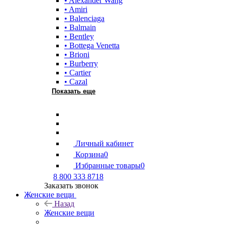
• Alexander Wang
• Amiri
• Balenciaga
• Balmain
• Bentley
• Bottega Venetta
• Brioni
• Burberry
• Cartier
• Cazal
Показать еще
Личный кабинет
Корзина
0
Избранные товары
0
8 800 333 8718
Заказать звонок
Женские вещи
Назад
Женские вещи