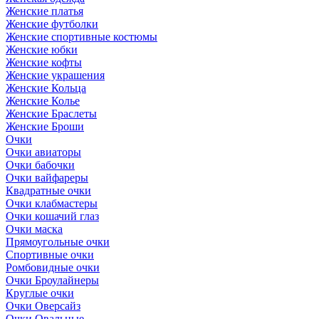
Женские платья
Женские футболки
Женские спортивные костюмы
Женские юбки
Женские кофты
Женские украшения
Женские Кольца
Женские Колье
Женские Браслеты
Женские Броши
Очки
Очки авиаторы
Очки бабочки
Очки вайфареры
Квадратные очки
Очки клабмастеры
Очки кошачий глаз
Очки маска
Прямоугольные очки
Спортивные очки
Ромбовидные очки
Очки Броулайнеры
Круглые очки
Очки Оверсайз
Очки Овальные