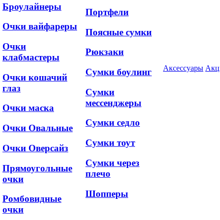
Броулайнеры
Портфели
Очки вайфареры
Поясные сумки
Очки
Рюкзаки
клабмастеры
Аксессуары
Акц
Сумки боулинг
Очки кошачий
глаз
Сумки
мессенджеры
Очки маска
Сумки седло
Очки Овальные
Сумки тоут
Очки Оверсайз
Сумки через
Прямоугольные
плечо
очки
Шопперы
Ромбовидные
очки