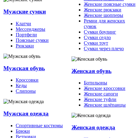
Женские поясные сумки
Женские рюкзаки
Мужские сумки
Женские шопперы
Ремни для женских
Клатчи
сумок
Мессенджеры
Сумки боулинг
Портфели
Сумки седло
Поясные сумки
Сумки тоут
Рюкзаки
Сумки через плечо
Мужская обувь
Женская обувь
Кроссовки
Ботильоны
Кеды
Женские кроссовки
Слипоны
Женские сапоги
Женские туфли
Женские шлёпанцы
Мужская одежда
Спортивные костюмы
Женская одежда
Брюки
Ветровки