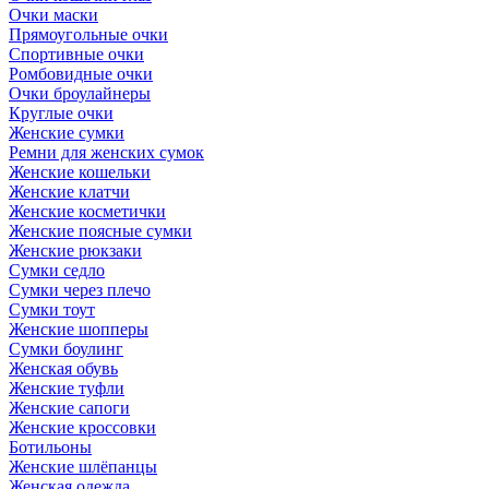
Очки маски
Прямоугольные очки
Спортивные очки
Ромбовидные очки
Очки броулайнеры
Круглые очки
Женские сумки
Ремни для женских сумок
Женские кошельки
Женские клатчи
Женские косметички
Женские поясные сумки
Женские рюкзаки
Сумки седло
Сумки через плечо
Сумки тоут
Женские шопперы
Сумки боулинг
Женская обувь
Женские туфли
Женские сапоги
Женские кроссовки
Ботильоны
Женские шлёпанцы
Женская одежда