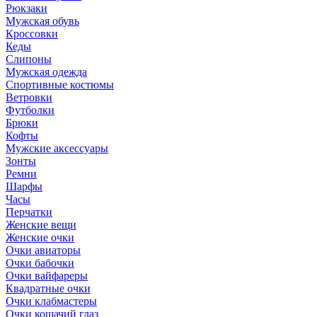
Рюкзаки
Мужская обувь
Кроссовки
Кеды
Слипоны
Мужская одежда
Спортивные костюмы
Ветровки
Футболки
Брюки
Кофты
Мужские аксессуары
Зонты
Ремни
Шарфы
Часы
Перчатки
Женские вещи
Женские очки
Очки авиаторы
Очки бабочки
Очки вайфареры
Квадратные очки
Очки клабмастеры
Очки кошачий глаз