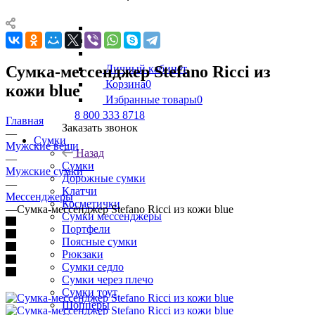
Сумка-мессенджер Stefano Ricci из
Личный кабинет
Корзина
0
кожи blue
Избранные товары
0
8 800 333 8718
Главная
Заказать звонок
—
Сумки
Мужские вещи
Назад
—
Сумки
Мужские сумки
Дорожные сумки
—
Клатчи
Мессенджеры
Косметички
—
Сумка-мессенджер Stefano Ricci из кожи blue
Сумки мессенджеры
Портфели
Поясные сумки
Рюкзаки
Сумки седло
Сумки через плечо
Сумки тоут
Шопперы