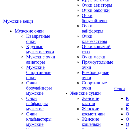
Очки авиаторы
Очки бабочки
Очки
броулайнеры
Мужские вещи
Очки
Мужские очки
вайфареры
Квадратные
Очки
очки
клабмастеры
Круглые
Очки кошачий
мужские очки
глаз
Мужские очки
Очки маски
авиаторы
Прямоугольные
Мужские
очки
Спортивные
Ромбовидные
очки
очки
Очки
Спортивные
броулайнеры
очки
Очки
мужские
Женские сумки
Очки
Женские
К
вайфареры
клатчи
о
мужские
Женские
К
Очки
косметички
О
клабмастеры
Женские
О
мужские
кошельки
О