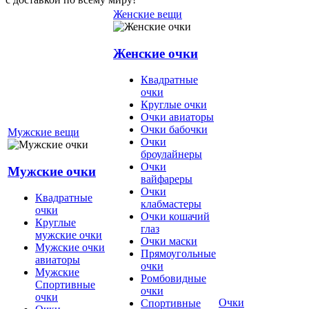
Женские вещи
Женские очки
Квадратные
очки
Круглые очки
Очки авиаторы
Очки бабочки
Мужские вещи
Очки
броулайнеры
Очки
Мужские очки
вайфареры
Очки
Квадратные
клабмастеры
очки
Очки кошачий
Круглые
глаз
мужские очки
Очки маски
Мужские очки
Прямоугольные
авиаторы
очки
Мужские
Ромбовидные
Спортивные
очки
очки
Очки
Спортивные