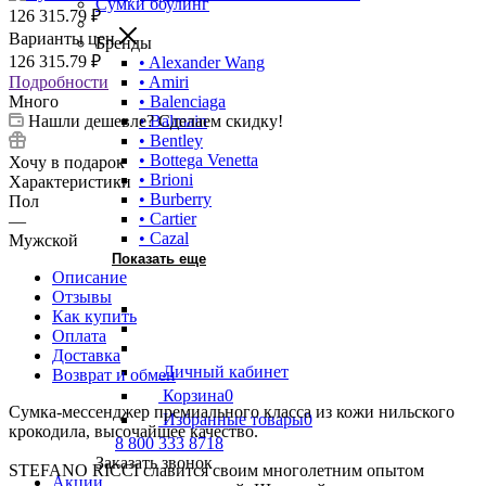
Сумки боулинг
126 315.79
₽
Варианты цен
Бренды
126 315.79
₽
• Alexander Wang
Подробности
• Amiri
Много
• Balenciaga
Нашли дешевле? Сделаем скидку!
• Balmain
• Bentley
• Bottega Venetta
Хочу в подарок
• Brioni
Характеристики
• Burberry
Пол
• Cartier
—
• Cazal
Мужской
Показать еще
Описание
Отзывы
Как купить
Оплата
Доставка
Личный кабинет
Возврат и обмен
Корзина
0
Сумка-мессенджер премиального класса из кожи нильского
Избранные товары
0
крокодила, высочайшее качество.
8 800 333 8718
Заказать звонок
STEFANO RICCI славится своим многолетним опытом
Акции