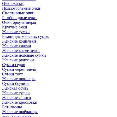
Очки маски
Прямоугольные очки
Спортивные очки
Ромбовидные очки
Очки броулайнеры
Круглые очки
Женские сумки
Ремни для женских сумок
Женские кошельки
Женские клатчи
Женские косметички
Женские поясные сумки
Женские рюкзаки
Сумки седло
Сумки через плечо
Сумки тоут
Женские шопперы
Сумки боулинг
Женская обувь
Женские туфли
Женские сапоги
Женские кроссовки
Ботильоны
Женские шлёпанцы
Женская одежда