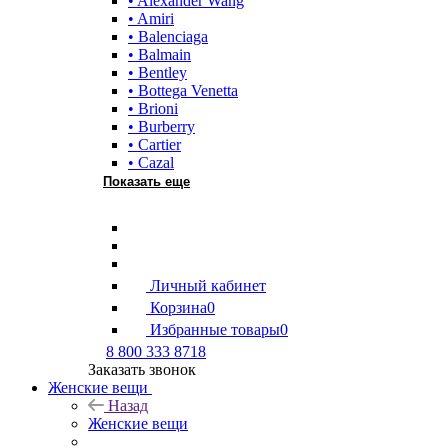
• Alexander Wang
• Amiri
• Balenciaga
• Balmain
• Bentley
• Bottega Venetta
• Brioni
• Burberry
• Cartier
• Cazal
Показать еще
Личный кабинет
Корзина
0
Избранные товары
0
8 800 333 8718
Заказать звонок
Женские вещи
Назад
Женские вещи