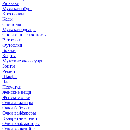
Рюкзаки
Мужская обувь
Кроссовки
Кеды
Слипоны
Мужская одежда
Спортивные костюмы
Ветровки
Футболки
Брюки
Кофты
Мужские аксессуары
Зонты
Ремни
Шарфы
Часы
Перчатки
Женские вещи
Женские очки
Очки авиаторы
Очки бабочки
Очки вайфареры
Квадратные очки
Очки клабмастеры
Очки кошачий глаз