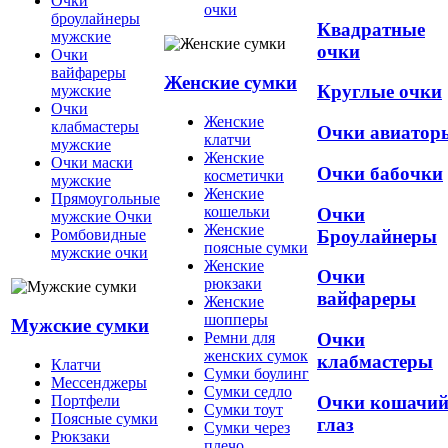
Очки
очки
броулайнеры
Квадратные
мужские
очки
Очки
вайфареры
Женские сумки
Круглые очки
мужские
Очки
Женские
клабмастеры
Очки авиатор
клатчи
мужские
Женские
Очки маски
Очки бабочки
косметички
мужские
Женские
Прямоугольные
кошельки
Очки
мужские Очки
Женские
Броулайнеры
Ромбовидные
поясные сумки
мужские очки
Женские
Очки
рюкзаки
вайфареры
Женские
шопперы
Мужские сумки
Ремни для
Очки
женских сумок
клабмастеры
Клатчи
Сумки боулинг
Мессенджеры
Сумки седло
Очки кошачи
Портфели
Сумки тоут
Поясные сумки
глаз
Сумки через
Рюкзаки
плечо