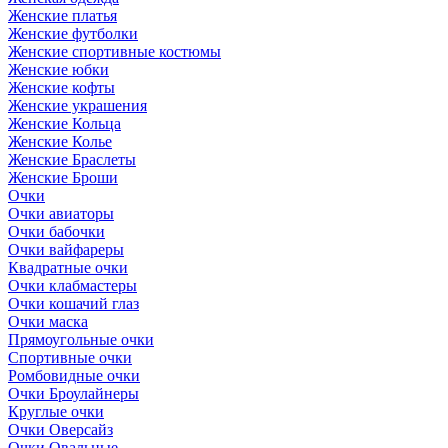
Женские платья
Женские футболки
Женские спортивные костюмы
Женские юбки
Женские кофты
Женские украшения
Женские Кольца
Женские Колье
Женские Браслеты
Женские Броши
Очки
Очки авиаторы
Очки бабочки
Очки вайфареры
Квадратные очки
Очки клабмастеры
Очки кошачий глаз
Очки маска
Прямоугольные очки
Спортивные очки
Ромбовидные очки
Очки Броулайнеры
Круглые очки
Очки Оверсайз
Очки Овальные