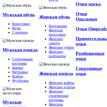
Очки маска
Очки
Мужская обувь
Женская обувь
Овальные
Кроссовки
Ботильоны
Кеды
Очки Оверсай
Женские
Слипоны
кроссовки
Прямоугольн
Женские
сапоги
очки
Женские туфли
Мужская одежда
Женские
Ромбовидные
шлёпанцы
очки
Спортивные
костюмы
Брюки
Спортивные
Ветровки
Женская одежда
очки
Кофты
Футболки
Женские кофты
Женские платья
Женские
спортивные
костюмы
Мужские
Женские