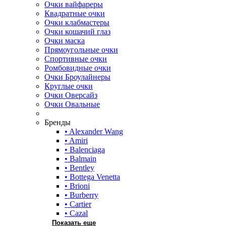
Очки вайфареры
Квадратные очки
Очки клабмастеры
Очки кошачий глаз
Очки маска
Прямоугольные очки
Спортивные очки
Ромбовидные очки
Очки Броулайнеры
Круглые очки
Очки Оверсайз
Очки Овальные
Бренды
• Alexander Wang
• Amiri
• Balenciaga
• Balmain
• Bentley
• Bottega Venetta
• Brioni
• Burberry
• Cartier
• Cazal
Показать еще