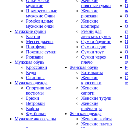
Очки маски
Женские
Б
мужские
поясные сумки
О
Прямоугольные
Женские
в
мужские Очки
рюкзаки
О
Ромбовидные
Женские
к
мужские очки
шопперы
О
Мужские сумки
Ремни для
г
Клатчи
женских сумок
О
Мессенджеры
Сумки боулинг
О
Портфели
Сумки седло
О
Поясные сумки
Сумки тоут
О
Рюкзаки
Сумки через
П
Мужская обувь
плечо
о
Кроссовки
Женская обувь
Р
Кеды
Ботильоны
о
Слипоны
Женские
С
Мужская одежда
кроссовки
о
Спортивные
Женские
костюмы
сапоги
Брюки
Женские туфли
Ветровки
Женские
Кофты
шлёпанцы
Футболки
Женская одежда
Мужские аксессуары
Женские кофты
Женские платья