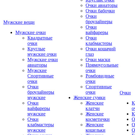
Очки авиаторы
Очки бабочки
Очки
броулайнеры
Мужские вещи
Очки
Мужские очки
вайфареры
Квадратные
Очки
очки
клабмастеры
Круглые
Очки кошачий
мужские очки
глаз
Мужские очки
Очки маски
авиаторы
Прямоугольные
Мужские
очки
Спортивные
Ромбовидные
очки
очки
Очки
Спортивные
броулайнеры
очки
Очки
мужские
Женские сумки
Очки
Женские
К
вайфареры
клатчи
о
мужские
Женские
К
Очки
косметички
О
клабмастеры
Женские
О
мужские
кошельки
О