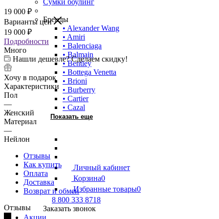
Сумки боулинг
19 000
₽
Бренды
Варианты цен
• Alexander Wang
19 000
₽
• Amiri
Подробности
• Balenciaga
Много
• Balmain
Нашли дешевле? Сделаем скидку!
• Bentley
• Bottega Venetta
Хочу в подарок
• Brioni
Характеристики
• Burberry
Пол
• Cartier
—
• Cazal
Женский
Показать еще
Материал
—
Нейлон
Отзывы
Как купить
Личный кабинет
Оплата
Корзина
0
Доставка
Избранные товары
0
Возврат и обмен
8 800 333 8718
Отзывы
Заказать звонок
Акции