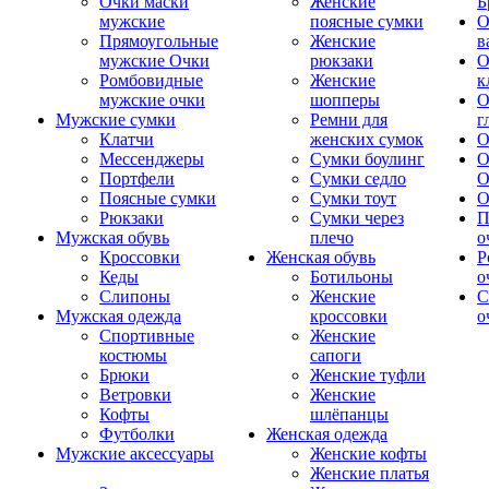
Очки маски
Женские
Б
мужские
поясные сумки
О
Прямоугольные
Женские
в
мужские Очки
рюкзаки
О
Ромбовидные
Женские
к
мужские очки
шопперы
О
Мужские сумки
Ремни для
г
Клатчи
женских сумок
О
Мессенджеры
Сумки боулинг
О
Портфели
Сумки седло
О
Поясные сумки
Сумки тоут
О
Рюкзаки
Сумки через
П
Мужская обувь
плечо
о
Кроссовки
Женская обувь
Р
Кеды
Ботильоны
о
Слипоны
Женские
С
Мужская одежда
кроссовки
о
Спортивные
Женские
костюмы
сапоги
Брюки
Женские туфли
Ветровки
Женские
Кофты
шлёпанцы
Футболки
Женская одежда
Мужские аксессуары
Женские кофты
Женские платья