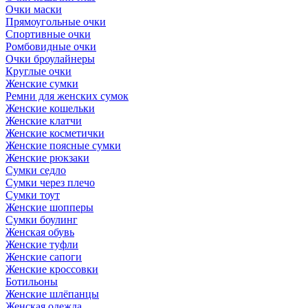
Очки маски
Прямоугольные очки
Спортивные очки
Ромбовидные очки
Очки броулайнеры
Круглые очки
Женские сумки
Ремни для женских сумок
Женские кошельки
Женские клатчи
Женские косметички
Женские поясные сумки
Женские рюкзаки
Сумки седло
Сумки через плечо
Сумки тоут
Женские шопперы
Сумки боулинг
Женская обувь
Женские туфли
Женские сапоги
Женские кроссовки
Ботильоны
Женские шлёпанцы
Женская одежда