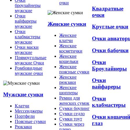
Очки
очки
броулайнеры
Квадратные
мужские
очки
Очки
вайфареры
Женские сумки
Круглые очки
мужские
Очки
Женские
клабмастеры
Очки авиатор
клатчи
мужские
Женские
Очки маски
Очки бабочки
косметички
мужские
Женские
Прямоугольные
кошельки
Очки
мужские Очки
Женские
Броулайнеры
Ромбовидные
поясные сумки
мужские очки
Женские
Очки
рюкзаки
вайфареры
Женские
шопперы
Мужские сумки
Ремни для
Очки
женских сумок
клабмастеры
Клатчи
Сумки боулинг
Мессенджеры
Сумки седло
Очки кошачи
Портфели
Сумки тоут
Поясные сумки
глаз
Сумки через
Рюкзаки
плечо