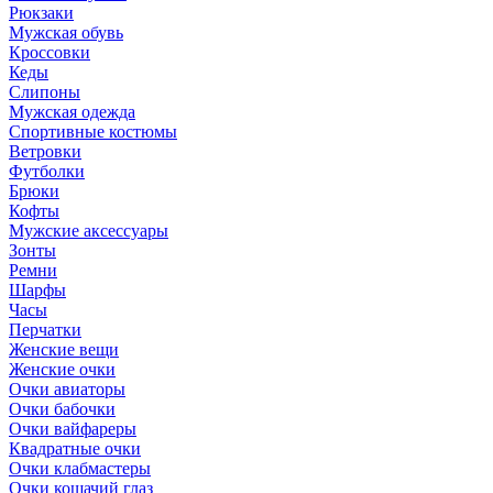
Рюкзаки
Мужская обувь
Кроссовки
Кеды
Слипоны
Мужская одежда
Спортивные костюмы
Ветровки
Футболки
Брюки
Кофты
Мужские аксессуары
Зонты
Ремни
Шарфы
Часы
Перчатки
Женские вещи
Женские очки
Очки авиаторы
Очки бабочки
Очки вайфареры
Квадратные очки
Очки клабмастеры
Очки кошачий глаз