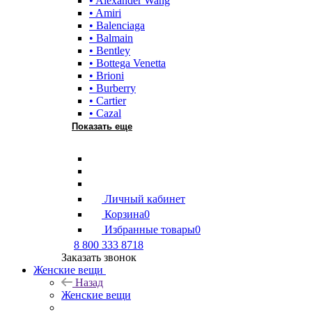
• Alexander Wang
• Amiri
• Balenciaga
• Balmain
• Bentley
• Bottega Venetta
• Brioni
• Burberry
• Cartier
• Cazal
Показать еще
Личный кабинет
Корзина
0
Избранные товары
0
8 800 333 8718
Заказать звонок
Женские вещи
Назад
Женские вещи