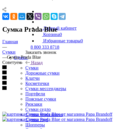
Сумка Prada Blue
Личный кабинет
Корзина
0
Избранные товары
0
Главная
—
8 800 333 8718
Сумки
Заказать звонок
—
Сумка Prada Blue
Сумки
Советуем
Назад
Сумки
Дорожные сумки
Клатчи
Косметички
Сумки мессенджеры
Портфели
Поясные сумки
Рюкзаки
Сумки седло
Сумки через плечо
Сумки тоут
Шопперы