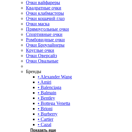
Очки вайфареры
Квадратные очки
Очки клабмастеры
Очки кошачий глаз
Очки маска
Прямоугольные очки
Спортивные очки
Ромбовидные очки
Очки Броулайнеры
Круглые очки
Очки Оверсайз
Очки Овальные
Бренды
• Alexander Wang
• Amiri
• Balenciaga
• Balmain
• Bentley
• Bottega Venetta
• Brioni
• Burberry
• Cartier
• Cazal
Показать еще