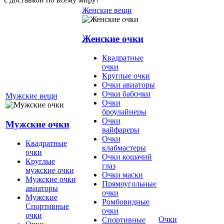
Женские вещи
Женские очки
Квадратные
очки
Круглые очки
Очки авиаторы
Очки бабочки
Мужские вещи
Очки
броулайнеры
Очки
Мужские очки
вайфареры
Очки
Квадратные
клабмастеры
очки
Очки кошачий
Круглые
глаз
мужские очки
Очки маски
Мужские очки
Прямоугольные
авиаторы
очки
Мужские
Ромбовидные
Спортивные
очки
очки
Очки
Спортивные