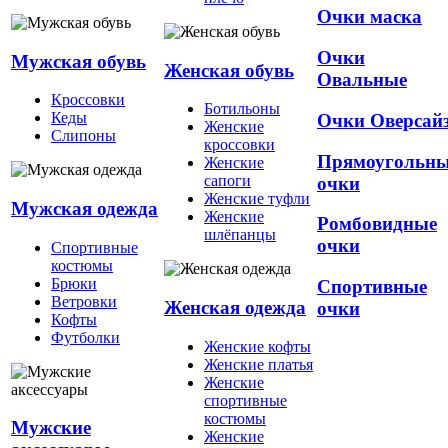
Очки маска
Очки
Мужская обувь
Женская обувь
Овальные
Кроссовки
Ботильоны
Кеды
Очки Оверсай
Женские
Слипоны
кроссовки
Прямоугольн
Женские
сапоги
очки
Женские туфли
Мужская одежда
Женские
Ромбовидные
шлёпанцы
очки
Спортивные
костюмы
Брюки
Спортивные
Ветровки
Женская одежда
очки
Кофты
Футболки
Женские кофты
Женские платья
Женские
спортивные
костюмы
Мужские
Женские