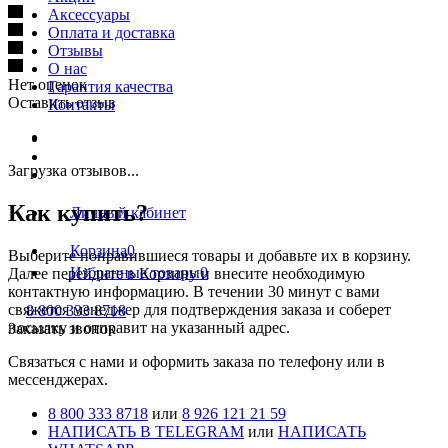
Аксессуары
Оплата и доставка
Отзывы
О нас
Нет оценок
Гарантия качества
Оставить отзыв
Контакты
Загрузка отзывов...
Как купить?
Личный кабинет
Корзина
0
Выберите понравившиеся товары и добавьте их в корзину.
Избранные товары
0
Далее перейдите в Корзину и внесите необходимую
контактную информацию. В течении 30 минут с вами
свяжется менеджер для подтверждения заказа и соберет
8 800 333 8718
посылку и отправит на указанный адрес.
Заказать звонок
Cвязаться с нами и оформить заказа по телефону или в
мессенджерах.
8 800 333 8718
или
8 926 121 21 59
НАПИСАТЬ В TELEGRAM
или
НАПИСАТЬ