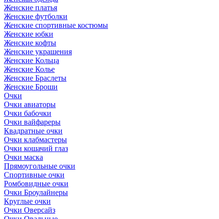
Женские платья
Женские футболки
Женские спортивные костюмы
Женские юбки
Женские кофты
Женские украшения
Женские Кольца
Женские Колье
Женские Браслеты
Женские Броши
Очки
Очки авиаторы
Очки бабочки
Очки вайфареры
Квадратные очки
Очки клабмастеры
Очки кошачий глаз
Очки маска
Прямоугольные очки
Спортивные очки
Ромбовидные очки
Очки Броулайнеры
Круглые очки
Очки Оверсайз
Очки Овальные