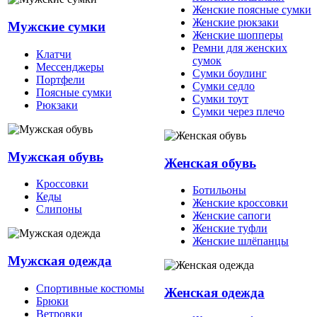
Женские поясные сумки
Женские рюкзаки
Мужские сумки
Женские шопперы
Ремни для женских
Клатчи
сумок
Мессенджеры
Сумки боулинг
Портфели
Сумки седло
Поясные сумки
Сумки тоут
Рюкзаки
Сумки через плечо
Мужская обувь
Женская обувь
Кроссовки
Ботильоны
Кеды
Женские кроссовки
Слипоны
Женские сапоги
Женские туфли
Женские шлёпанцы
Мужская одежда
Спортивные костюмы
Женская одежда
Брюки
Ветровки