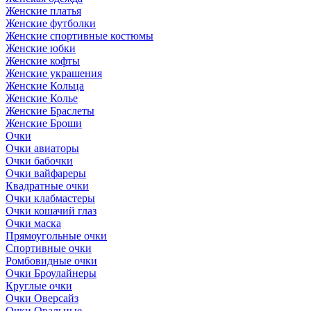
Женские платья
Женские футболки
Женские спортивные костюмы
Женские юбки
Женские кофты
Женские украшения
Женские Кольца
Женские Колье
Женские Браслеты
Женские Броши
Очки
Очки авиаторы
Очки бабочки
Очки вайфареры
Квадратные очки
Очки клабмастеры
Очки кошачий глаз
Очки маска
Прямоугольные очки
Спортивные очки
Ромбовидные очки
Очки Броулайнеры
Круглые очки
Очки Оверсайз
Очки Овальные