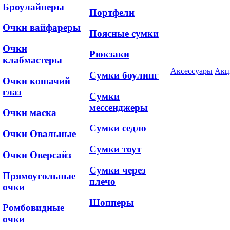
Броулайнеры
Портфели
Очки вайфареры
Поясные сумки
Очки
Рюкзаки
клабмастеры
Аксессуары
Акц
Сумки боулинг
Очки кошачий
глаз
Сумки
мессенджеры
Очки маска
Сумки седло
Очки Овальные
Сумки тоут
Очки Оверсайз
Сумки через
Прямоугольные
плечо
очки
Шопперы
Ромбовидные
очки