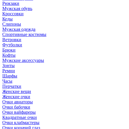
Рюкзаки
Мужская обувь
Кроссовки
Кеды
Слипоны
Мужская одежда
Спортивные костюмы
Ветровки
Футболки
Брюки
Кофты
Мужские аксессуары
Зонты
Ремни
Шарфы
Часы
Перчатки
Женские вещи
Женские очки
Очки авиаторы
Очки бабочки
Очки вайфареры
Квадратные очки
Очки клабмастеры
Очки кошачий глаз