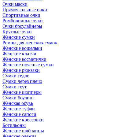
Очки маски
Прямоугольные очки
Спортивные очки
Ромбовидные очки
Очки броулайнеры
Круглые очки
Женские сумки
Ремни для женских сумок
Женские кошельки
Женские клатчи
Женские косметички
Женские поясные сумки
Женские рюкзаки
Сумки седло
Сумки через плечо
Сумки тоут
Женские шопперы
Сумки боулинг
Женская обувь
Женские туфли
Женские сапоги
Женские кроссовки
Ботильоны
Женские шлёпанцы
Женская одежда