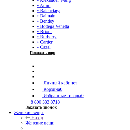
• Alexander Wang
• Amiri
• Balenciaga
• Balmain
• Bentley
• Bottega Venetta
• Brioni
• Burberry
• Cartier
• Cazal
Показать еще
Личный кабинет
Корзина
0
Избранные товары
0
8 800 333 8718
Заказать звонок
Женские вещи
Назад
Женские вещи