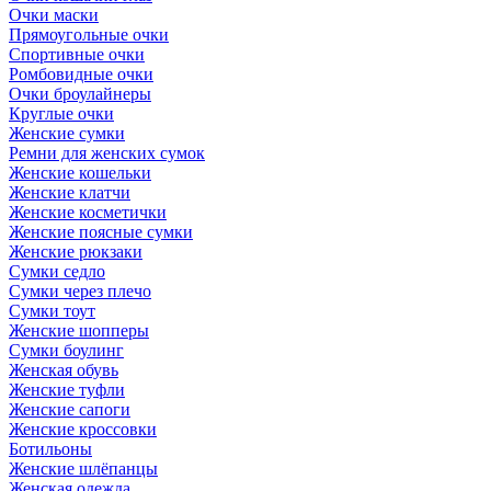
Очки маски
Прямоугольные очки
Спортивные очки
Ромбовидные очки
Очки броулайнеры
Круглые очки
Женские сумки
Ремни для женских сумок
Женские кошельки
Женские клатчи
Женские косметички
Женские поясные сумки
Женские рюкзаки
Сумки седло
Сумки через плечо
Сумки тоут
Женские шопперы
Сумки боулинг
Женская обувь
Женские туфли
Женские сапоги
Женские кроссовки
Ботильоны
Женские шлёпанцы
Женская одежда