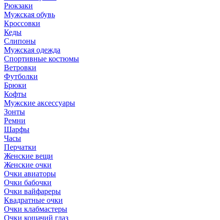
Рюкзаки
Мужская обувь
Кроссовки
Кеды
Слипоны
Мужская одежда
Спортивные костюмы
Ветровки
Футболки
Брюки
Кофты
Мужские аксессуары
Зонты
Ремни
Шарфы
Часы
Перчатки
Женские вещи
Женские очки
Очки авиаторы
Очки бабочки
Очки вайфареры
Квадратные очки
Очки клабмастеры
Очки кошачий глаз