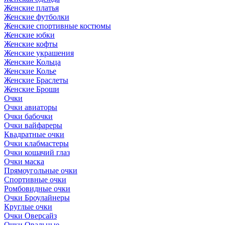
Женские платья
Женские футболки
Женские спортивные костюмы
Женские юбки
Женские кофты
Женские украшения
Женские Кольца
Женские Колье
Женские Браслеты
Женские Броши
Очки
Очки авиаторы
Очки бабочки
Очки вайфареры
Квадратные очки
Очки клабмастеры
Очки кошачий глаз
Очки маска
Прямоугольные очки
Спортивные очки
Ромбовидные очки
Очки Броулайнеры
Круглые очки
Очки Оверсайз
Очки Овальные