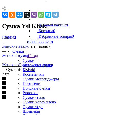
Сумка Ysl Khaki
Личный кабинет
Корзина
0
Избранные товары
0
Главная
—
8 800 333 8718
Женские вещи
Заказать звонок
—
Сумки
Женские сумки
Назад
—
Сумки
Женские Сумки через плечо
Дорожные сумки
—
Сумка Ysl Khaki
Клатчи
Хит
Косметички
Сумки мессенджеры
Портфели
Поясные сумки
Рюкзаки
Сумки седло
Сумки через плечо
Сумки тоут
Шопперы