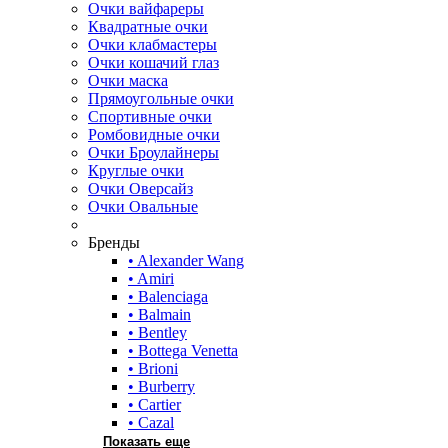
Очки вайфареры
Квадратные очки
Очки клабмастеры
Очки кошачий глаз
Очки маска
Прямоугольные очки
Спортивные очки
Ромбовидные очки
Очки Броулайнеры
Круглые очки
Очки Оверсайз
Очки Овальные
Бренды
• Alexander Wang
• Amiri
• Balenciaga
• Balmain
• Bentley
• Bottega Venetta
• Brioni
• Burberry
• Cartier
• Cazal
Показать еще