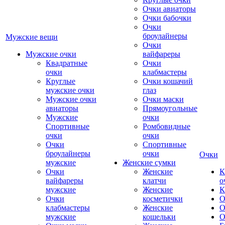
Очки авиаторы
Очки бабочки
Очки
броулайнеры
Мужские вещи
Очки
Мужские очки
вайфареры
Квадратные
Очки
очки
клабмастеры
Круглые
Очки кошачий
мужские очки
глаз
Мужские очки
Очки маски
авиаторы
Прямоугольные
Мужские
очки
Спортивные
Ромбовидные
очки
очки
Очки
Спортивные
броулайнеры
очки
Очки
мужские
Женские сумки
Очки
Женские
К
вайфареры
клатчи
о
мужские
Женские
К
Очки
косметички
О
клабмастеры
Женские
О
мужские
кошельки
О