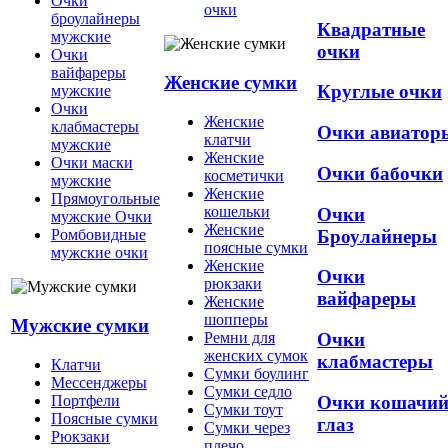
Очки
очки
броулайнеры
Квадратные
мужские
очки
Очки
вайфареры
Женские сумки
Круглые очки
мужские
Очки
Женские
клабмастеры
Очки авиатор
клатчи
мужские
Женские
Очки маски
Очки бабочки
косметички
мужские
Женские
Прямоугольные
кошельки
Очки
мужские Очки
Женские
Броулайнеры
Ромбовидные
поясные сумки
мужские очки
Женские
Очки
рюкзаки
вайфареры
Женские
шопперы
Мужские сумки
Ремни для
Очки
женских сумок
клабмастеры
Клатчи
Сумки боулинг
Мессенджеры
Сумки седло
Очки кошачи
Портфели
Сумки тоут
Поясные сумки
глаз
Сумки через
Рюкзаки
плечо