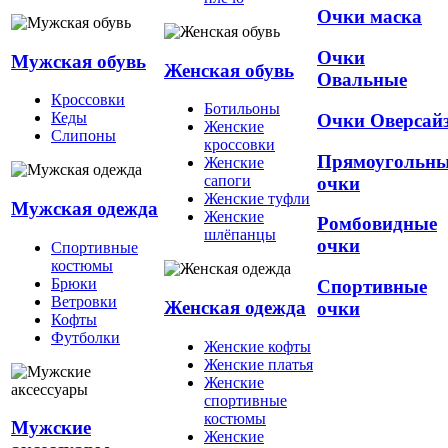
Очки маска
Очки
Мужская обувь
Женская обувь
Овальные
Кроссовки
Ботильоны
Кеды
Очки Оверсай
Женские
Слипоны
кроссовки
Прямоугольн
Женские
сапоги
очки
Женские туфли
Мужская одежда
Женские
Ромбовидные
шлёпанцы
очки
Спортивные
костюмы
Брюки
Спортивные
Ветровки
Женская одежда
очки
Кофты
Футболки
Женские кофты
Женские платья
Женские
спортивные
костюмы
Мужские
Женские