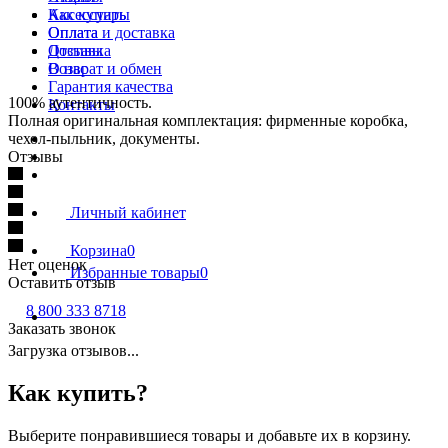
Как купить
Аксессуары
Оплата
Оплата и доставка
Доставка
Отзывы
Возврат и обмен
О нас
Гарантия качества
100% аутентичность.
Контакты
Полная оригинальная комплектация: фирменные коробка,
чехол-пыльник, документы.
Отзывы
Личный кабинет
Корзина
0
Нет оценок
Избранные товары
0
Оставить отзыв
8 800 333 8718
Заказать звонок
Загрузка отзывов...
Как купить?
Выберите понравившиеся товары и добавьте их в корзину.