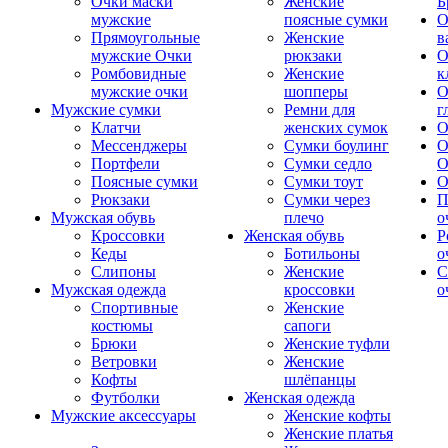
Очки маски
Женские
Б
мужские
поясные сумки
О
Прямоугольные
Женские
в
мужские Очки
рюкзаки
О
Ромбовидные
Женские
к
мужские очки
шопперы
О
Мужские сумки
Ремни для
г
Клатчи
женских сумок
О
Мессенджеры
Сумки боулинг
О
Портфели
Сумки седло
О
Поясные сумки
Сумки тоут
О
Рюкзаки
Сумки через
П
Мужская обувь
плечо
о
Кроссовки
Женская обувь
Р
Кеды
Ботильоны
о
Слипоны
Женские
С
Мужская одежда
кроссовки
о
Спортивные
Женские
костюмы
сапоги
Брюки
Женские туфли
Ветровки
Женские
Кофты
шлёпанцы
Футболки
Женская одежда
Мужские аксессуары
Женские кофты
Женские платья