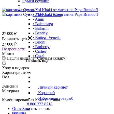
Сумки боулинг
Бренды
• Alexander Wang
• Amiri
• Balenciaga
• Balmain
• Bentley
27 000
₽
• Bottega Venetta
Варианты цен
• Brioni
27 000
₽
• Burberry
Подробности
• Cartier
Много
• Cazal
Нашли дешевле? Сделаем скидку!
Показать еще
Хочу в подарок
Характеристики
Пол
—
Женский
Личный кабинет
Материал
Корзина
0
—
Избранные товары
0
Комбинированная Кожа и Замша
8 800 333 8718
Описание
Заказать звонок
Отзывы
Акции