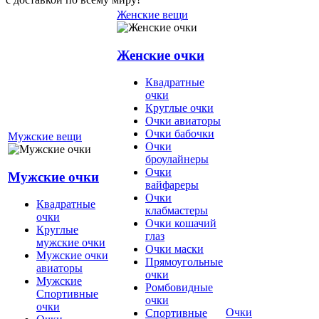
Женские вещи
Женские очки
Квадратные
очки
Круглые очки
Очки авиаторы
Очки бабочки
Мужские вещи
Очки
броулайнеры
Очки
Мужские очки
вайфареры
Очки
Квадратные
клабмастеры
очки
Очки кошачий
Круглые
глаз
мужские очки
Очки маски
Мужские очки
Прямоугольные
авиаторы
очки
Мужские
Ромбовидные
Спортивные
очки
очки
Очки
Спортивные