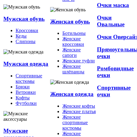
Очки маска
Очки
Мужская обувь
Женская обувь
Овальные
Кроссовки
Ботильоны
Кеды
Очки Оверсай
Женские
Слипоны
кроссовки
Прямоугольн
Женские
сапоги
очки
Женские туфли
Мужская одежда
Женские
Ромбовидные
шлёпанцы
очки
Спортивные
костюмы
Брюки
Спортивные
Ветровки
Женская одежда
очки
Кофты
Футболки
Женские кофты
Женские платья
Женские
спортивные
костюмы
Мужские
Женские