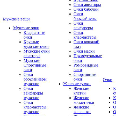
Очки авиаторы
Очки бабочки
Очки
броулайнеры
Мужские вещи
Очки
Мужские очки
вайфареры
Квадратные
Очки
очки
клабмастеры
Круглые
Очки кошачий
мужские очки
глаз
Мужские очки
Очки маски
авиаторы
Прямоугольные
Мужские
очки
Спортивные
Ромбовидные
очки
очки
Очки
Спортивные
броулайнеры
очки
Очки
мужские
Женские сумки
Очки
Женские
К
вайфареры
клатчи
о
мужские
Женские
К
Очки
косметички
О
клабмастеры
Женские
О
мужские
кошельки
О