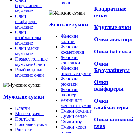
Очки
очки
броулайнеры
Квадратные
мужские
очки
Очки
вайфареры
Женские сумки
Круглые очки
мужские
Очки
Женские
клабмастеры
Очки авиатор
клатчи
мужские
Женские
Очки маски
Очки бабочки
косметички
мужские
Женские
Прямоугольные
кошельки
Очки
мужские Очки
Женские
Броулайнеры
Ромбовидные
поясные сумки
мужские очки
Женские
Очки
рюкзаки
вайфареры
Женские
шопперы
Мужские сумки
Ремни для
Очки
женских сумок
клабмастеры
Клатчи
Сумки боулинг
Мессенджеры
Сумки седло
Очки кошачи
Портфели
Сумки тоут
Поясные сумки
глаз
Сумки через
Рюкзаки
плечо