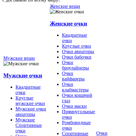
Женские вещи
Женские очки
Квадратные
очки
Круглые очки
Очки авиаторы
Очки бабочки
Мужские вещи
Очки
броулайнеры
Очки
Мужские очки
вайфареры
Очки
Квадратные
клабмастеры
очки
Очки кошачий
Круглые
глаз
мужские очки
Очки маски
Мужские очки
Прямоугольные
авиаторы
очки
Мужские
Ромбовидные
Спортивные
очки
очки
Очки
Спортивные