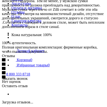
женского гардероба. Тем не менее, у мужской сумки
Аксессуары
практичность не должна преобладать над декоративностью.
Оплата и доставка
Мужская сумка через плечо от Zilli сочетает в себе эти оба
Отзывы
качества. Не смотря на минималистичный дизайн, отсутствие
О нас
дополнительных украшений, смотрится дорого и статусно
Гарантия качества
.Сочетается с одеждой в деловом стиле, может быть неплохим
Контакты
дополнением образа в стиле casual.
Кожа натуральная: 100%
100% аутентичность.
Полная оригинальная комплектация: фирменные коробка,
Личный кабинет
чехол-пыльник, документы.
Отзывы
Корзина
0
Избранные товары
0
8 800 333 8718
Заказать звонок
Нет оценок
Оставить отзыв
Загрузка отзывов...