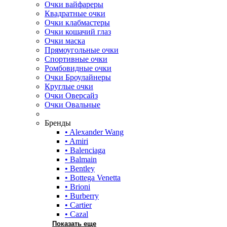
Очки вайфареры
Квадратные очки
Очки клабмастеры
Очки кошачий глаз
Очки маска
Прямоугольные очки
Спортивные очки
Ромбовидные очки
Очки Броулайнеры
Круглые очки
Очки Оверсайз
Очки Овальные
Бренды
• Alexander Wang
• Amiri
• Balenciaga
• Balmain
• Bentley
• Bottega Venetta
• Brioni
• Burberry
• Cartier
• Cazal
Показать еще