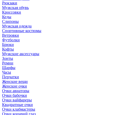
Рюкзаки
Мужская обувь
Кроссовки
Кеды
Слипоны
Мужская одежда
Спортивные костюмы
Ветровки
Футболки
Брюки
Кофты
Мужские аксессуары
Зонты
Ремни
Шарфы
Часы
Перчатки
Женские вещи
Женские очки
Очки авиаторы
Очки бабочки
Очки вайфареры
Квадратные очки
Очки клабмастеры
Очки кошачий глаз