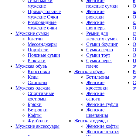
Очки маски
Женские
Б
мужские
поясные сумки
О
Прямоугольные
Женские
в
мужские Очки
рюкзаки
О
Ромбовидные
Женские
к
мужские очки
шопперы
О
Мужские сумки
Ремни для
г
Клатчи
женских сумок
О
Мессенджеры
Сумки боулинг
О
Портфели
Сумки седло
О
Поясные сумки
Сумки тоут
О
Рюкзаки
Сумки через
П
Мужская обувь
плечо
о
Кроссовки
Женская обувь
Р
Кеды
Ботильоны
о
Слипоны
Женские
С
Мужская одежда
кроссовки
о
Спортивные
Женские
костюмы
сапоги
Брюки
Женские туфли
Ветровки
Женские
Кофты
шлёпанцы
Футболки
Женская одежда
Мужские аксессуары
Женские кофты
Женские платья