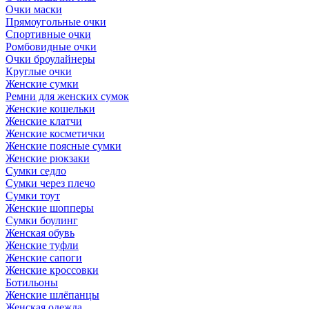
Очки маски
Прямоугольные очки
Спортивные очки
Ромбовидные очки
Очки броулайнеры
Круглые очки
Женские сумки
Ремни для женских сумок
Женские кошельки
Женские клатчи
Женские косметички
Женские поясные сумки
Женские рюкзаки
Сумки седло
Сумки через плечо
Сумки тоут
Женские шопперы
Сумки боулинг
Женская обувь
Женские туфли
Женские сапоги
Женские кроссовки
Ботильоны
Женские шлёпанцы
Женская одежда