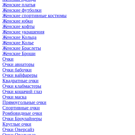
Женские платья
Женские футболки
Женские спортивные костюмы
Женские юбки
Женские кофты
Женские украшения
Женские Кольца
Женские Колье
Женские Браслеты
Женские Броши
Очки
Очки авиаторы
Очки бабочки
Очки вайфареры
Квадратные очки
Очки клабмастеры
Очки кошачий глаз
Очки маска
Прямоугольные очки
Спортивные очки
Ромбовидные очки
Очки Броулайнеры
Круглые очки
Очки Оверсайз
Очки Овальные