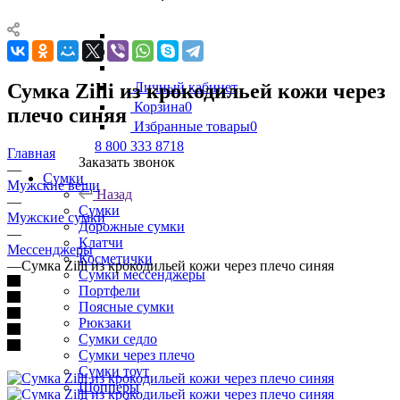
Сумка Zilli из крокодильей кожи через
Личный кабинет
Корзина
0
плечо синяя
Избранные товары
0
8 800 333 8718
Главная
Заказать звонок
—
Сумки
Мужские вещи
Назад
—
Сумки
Мужские сумки
Дорожные сумки
—
Клатчи
Мессенджеры
Косметички
—
Сумка Zilli из крокодильей кожи через плечо синяя
Сумки мессенджеры
Портфели
Поясные сумки
Рюкзаки
Сумки седло
Сумки через плечо
Сумки тоут
Шопперы