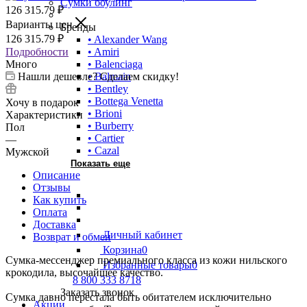
Сумки боулинг
126 315.79
₽
Варианты цен
Бренды
126 315.79
₽
• Alexander Wang
Подробности
• Amiri
Много
• Balenciaga
Нашли дешевле? Сделаем скидку!
• Balmain
• Bentley
• Bottega Venetta
Хочу в подарок
• Brioni
Характеристики
• Burberry
Пол
• Cartier
—
• Cazal
Мужской
Показать еще
Описание
Отзывы
Как купить
Оплата
Доставка
Личный кабинет
Возврат и обмен
Корзина
0
Сумка-мессенджер премиального класса из кожи нильского
Избранные товары
0
крокодила, высочайшее качество.
8 800 333 8718
Заказать звонок
Сумка давно перестала быть обитателем исключительно
Акции