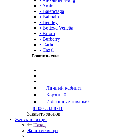
• Alexander Wang
• Amiri
• Balenciaga
• Balmain
• Bentley
• Bottega Venetta
• Brioni
• Burberry
• Cartier
• Cazal
Показать еще
Личный кабинет
Корзина
0
Избранные товары
0
8 800 333 8718
Заказать звонок
Женские вещи
Назад
Женские вещи