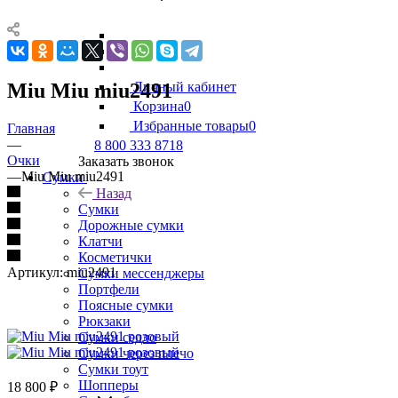
Miu Miu miu2491
Личный кабинет
Корзина
0
Избранные товары
0
Главная
—
8 800 333 8718
Очки
Заказать звонок
—
Miu Miu miu2491
Сумки
Назад
Сумки
Дорожные сумки
Клатчи
Косметички
Артикул:
miu2491
Сумки мессенджеры
Портфели
Поясные сумки
Рюкзаки
Сумки седло
Сумки через плечо
Сумки тоут
Шопперы
18 800
₽