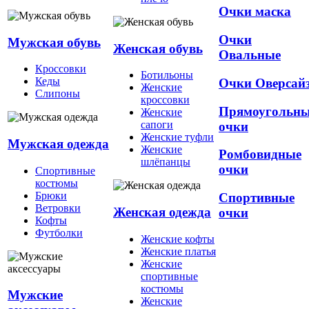
Очки маска
Очки
Мужская обувь
Женская обувь
Овальные
Кроссовки
Ботильоны
Кеды
Очки Оверсай
Женские
Слипоны
кроссовки
Прямоугольн
Женские
сапоги
очки
Женские туфли
Мужская одежда
Женские
Ромбовидные
шлёпанцы
очки
Спортивные
костюмы
Брюки
Спортивные
Ветровки
Женская одежда
очки
Кофты
Футболки
Женские кофты
Женские платья
Женские
спортивные
костюмы
Мужские
Женские