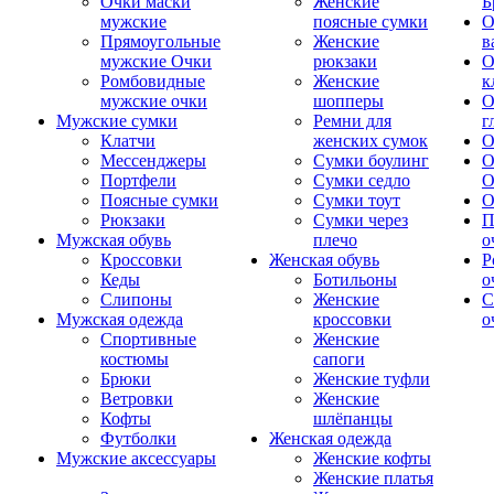
Очки маски
Женские
Б
мужские
поясные сумки
О
Прямоугольные
Женские
в
мужские Очки
рюкзаки
О
Ромбовидные
Женские
к
мужские очки
шопперы
О
Мужские сумки
Ремни для
г
Клатчи
женских сумок
О
Мессенджеры
Сумки боулинг
О
Портфели
Сумки седло
О
Поясные сумки
Сумки тоут
О
Рюкзаки
Сумки через
П
Мужская обувь
плечо
о
Кроссовки
Женская обувь
Р
Кеды
Ботильоны
о
Слипоны
Женские
С
Мужская одежда
кроссовки
о
Спортивные
Женские
костюмы
сапоги
Брюки
Женские туфли
Ветровки
Женские
Кофты
шлёпанцы
Футболки
Женская одежда
Мужские аксессуары
Женские кофты
Женские платья