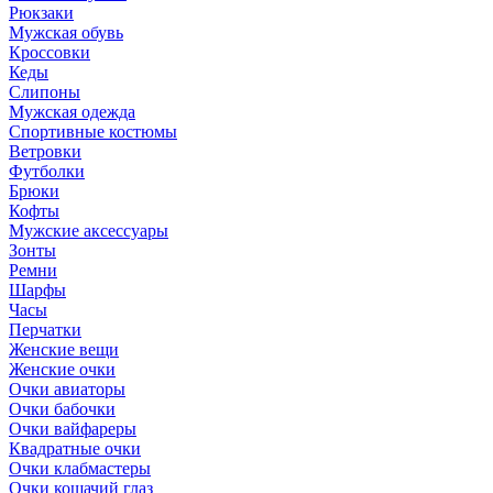
Рюкзаки
Мужская обувь
Кроссовки
Кеды
Слипоны
Мужская одежда
Спортивные костюмы
Ветровки
Футболки
Брюки
Кофты
Мужские аксессуары
Зонты
Ремни
Шарфы
Часы
Перчатки
Женские вещи
Женские очки
Очки авиаторы
Очки бабочки
Очки вайфареры
Квадратные очки
Очки клабмастеры
Очки кошачий глаз