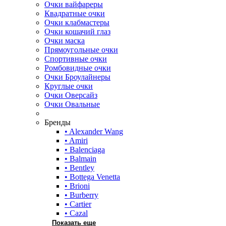
Очки вайфареры
Квадратные очки
Очки клабмастеры
Очки кошачий глаз
Очки маска
Прямоугольные очки
Спортивные очки
Ромбовидные очки
Очки Броулайнеры
Круглые очки
Очки Оверсайз
Очки Овальные
Бренды
• Alexander Wang
• Amiri
• Balenciaga
• Balmain
• Bentley
• Bottega Venetta
• Brioni
• Burberry
• Cartier
• Cazal
Показать еще