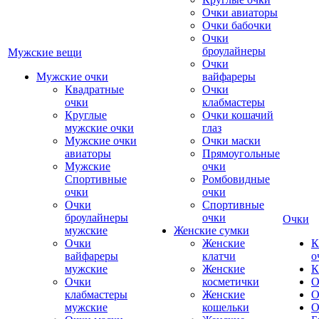
Очки авиаторы
Очки бабочки
Очки
броулайнеры
Мужские вещи
Очки
Мужские очки
вайфареры
Квадратные
Очки
очки
клабмастеры
Круглые
Очки кошачий
мужские очки
глаз
Мужские очки
Очки маски
авиаторы
Прямоугольные
Мужские
очки
Спортивные
Ромбовидные
очки
очки
Очки
Спортивные
броулайнеры
очки
Очки
мужские
Женские сумки
Очки
Женские
К
вайфареры
клатчи
о
мужские
Женские
К
Очки
косметички
О
клабмастеры
Женские
О
мужские
кошельки
О