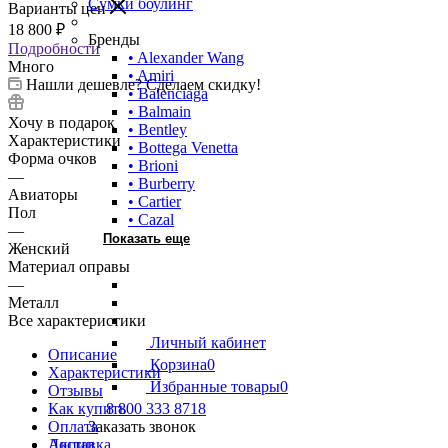
Сумки боулинг
Варианты цен
18 800
₽
Бренды
Подробности
• Alexander Wang
Много
• Amiri
Нашли дешевле? Сделаем скидку!
• Balenciaga
• Balmain
Хочу в подарок
• Bentley
Характеристики
• Bottega Venetta
Форма очков
• Brioni
—
• Burberry
Авиаторы
• Cartier
Пол
• Cazal
—
Показать еще
Женский
Материал оправы
—
Металл
Все характеристики
Личный кабинет
Описание
Корзина
0
Характеристики
Избранные товары
0
Отзывы
Как купить
8 800 333 8718
Оплата
Заказать звонок
Доставка
Акции