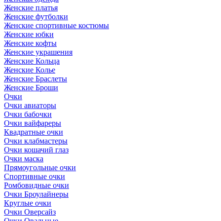
Женские платья
Женские футболки
Женские спортивные костюмы
Женские юбки
Женские кофты
Женские украшения
Женские Кольца
Женские Колье
Женские Браслеты
Женские Броши
Очки
Очки авиаторы
Очки бабочки
Очки вайфареры
Квадратные очки
Очки клабмастеры
Очки кошачий глаз
Очки маска
Прямоугольные очки
Спортивные очки
Ромбовидные очки
Очки Броулайнеры
Круглые очки
Очки Оверсайз
Очки Овальные