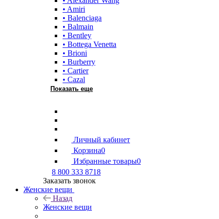
• Alexander Wang
• Amiri
• Balenciaga
• Balmain
• Bentley
• Bottega Venetta
• Brioni
• Burberry
• Cartier
• Cazal
Показать еще
Личный кабинет
Корзина
0
Избранные товары
0
8 800 333 8718
Заказать звонок
Женские вещи
Назад
Женские вещи