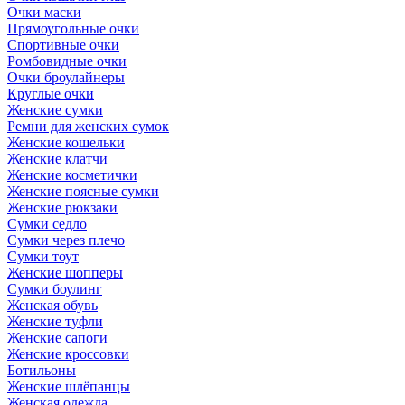
Очки маски
Прямоугольные очки
Спортивные очки
Ромбовидные очки
Очки броулайнеры
Круглые очки
Женские сумки
Ремни для женских сумок
Женские кошельки
Женские клатчи
Женские косметички
Женские поясные сумки
Женские рюкзаки
Сумки седло
Сумки через плечо
Сумки тоут
Женские шопперы
Сумки боулинг
Женская обувь
Женские туфли
Женские сапоги
Женские кроссовки
Ботильоны
Женские шлёпанцы
Женская одежда