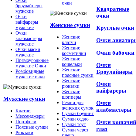
Очки
очки
броулайнеры
Квадратные
мужские
очки
Очки
вайфареры
Женские сумки
Круглые очки
мужские
Очки
Женские
клабмастеры
Очки авиатор
клатчи
мужские
Женские
Очки маски
Очки бабочки
косметички
мужские
Женские
Прямоугольные
кошельки
Очки
мужские Очки
Женские
Броулайнеры
Ромбовидные
поясные сумки
мужские очки
Женские
Очки
рюкзаки
вайфареры
Женские
шопперы
Мужские сумки
Ремни для
Очки
женских сумок
клабмастеры
Клатчи
Сумки боулинг
Мессенджеры
Сумки седло
Очки кошачи
Портфели
Сумки тоут
Поясные сумки
глаз
Сумки через
Рюкзаки
плечо