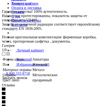
Возврат и обмен
Аксессуары
Оплата и доставка
Гарантия качества! 100% аутентичность.
Отзывы
Наши очки протестированны, показатель защиты от
О нас
ультрафиолета UF400.
Гарантия качества
Защита от солнечной радиации соответствует европейскому
Контакты
стандарту EN 1836:2005.
Полная оригинальная комплектация: фирменные коробка,
чехол, протирочная салфетка , документы.
Галерея
1/0
—
Личный кабинет
Форма очков
Авиаторы
Корзина
0
Пол
Женский
Избранные товары
0
Материал оправы
Металл
8 800 333 8718
Оправы
Металлические
Заказать звонок
Цвет линз
прозрачный
Отзывы