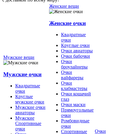
Женские вещи
Женские очки
Квадратные
очки
Круглые очки
Очки авиаторы
Очки бабочки
Мужские вещи
Очки
броулайнеры
Очки
Мужские очки
вайфареры
Очки
Квадратные
клабмастеры
очки
Очки кошачий
Круглые
глаз
мужские очки
Очки маски
Мужские очки
Прямоугольные
авиаторы
очки
Мужские
Ромбовидные
Спортивные
очки
очки
Очки
Спортивные