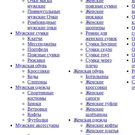
Очки маски
Женские
Б
мужские
поясные сумки
О
Прямоугольные
Женские
в
мужские Очки
рюкзаки
О
Ромбовидные
Женские
к
мужские очки
шопперы
О
Мужские сумки
Ремни для
г
Клатчи
женских сумок
О
Мессенджеры
Сумки боулинг
О
Портфели
Сумки седло
О
Поясные сумки
Сумки тоут
О
Рюкзаки
Сумки через
П
Мужская обувь
плечо
о
Кроссовки
Женская обувь
Р
Кеды
Ботильоны
о
Слипоны
Женские
С
Мужская одежда
кроссовки
о
Спортивные
Женские
костюмы
сапоги
Брюки
Женские туфли
Ветровки
Женские
Кофты
шлёпанцы
Футболки
Женская одежда
Мужские аксессуары
Женские кофты
Женские платья