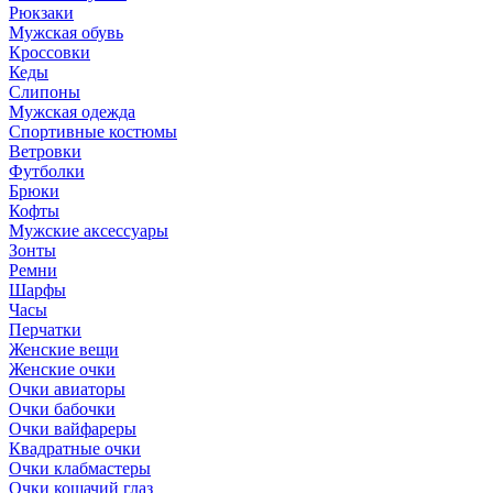
Рюкзаки
Мужская обувь
Кроссовки
Кеды
Слипоны
Мужская одежда
Спортивные костюмы
Ветровки
Футболки
Брюки
Кофты
Мужские аксессуары
Зонты
Ремни
Шарфы
Часы
Перчатки
Женские вещи
Женские очки
Очки авиаторы
Очки бабочки
Очки вайфареры
Квадратные очки
Очки клабмастеры
Очки кошачий глаз