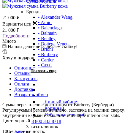
Сумки боулинг
Бренды
• Alexander Wang
21 000
₽
• Amiri
Варианты цен
• Balenciaga
21 000
₽
• Balmain
Подробности
• Bentley
Много
• Bottega Venetta
Нашли дешевле? Сделаем скидку!
• Brioni
• Burberry
Хочу в подарок
• Cartier
• Cazal
Описание
Показать еще
Отзывы
Как купить
Оплата
Доставка
Возврат и обмен
Личный кабинет
Сумка через плечо с логотипом от Burberry (Берберри).
Корзина
0
Регулируемый ремень на плечо, застежка на молнии сверху,
Избранные товары
0
внутренний карман на молнии и multiple interior card slots.
Цвет: черный.
8 800 333 8718
Заказать звонок
100% аутентичность.
Акции