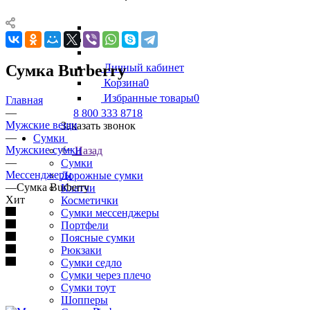
Сумка Burberry
Личный кабинет
Корзина
0
Избранные товары
0
Главная
—
8 800 333 8718
Мужские вещи
Заказать звонок
—
Сумки
Мужские сумки
Назад
—
Сумки
Мессенджеры
Дорожные сумки
—
Сумка Burberry
Клатчи
Хит
Косметички
Сумки мессенджеры
Портфели
Поясные сумки
Рюкзаки
Сумки седло
Сумки через плечо
Сумки тоут
Шопперы