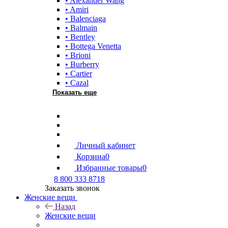
• Alexander Wang
• Amiri
• Balenciaga
• Balmain
• Bentley
• Bottega Venetta
• Brioni
• Burberry
• Cartier
• Cazal
Показать еще
Личный кабинет
Корзина
0
Избранные товары
0
8 800 333 8718
Заказать звонок
Женские вещи
Назад
Женские вещи