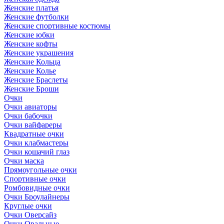
Женские платья
Женские футболки
Женские спортивные костюмы
Женские юбки
Женские кофты
Женские украшения
Женские Кольца
Женские Колье
Женские Браслеты
Женские Броши
Очки
Очки авиаторы
Очки бабочки
Очки вайфареры
Квадратные очки
Очки клабмастеры
Очки кошачий глаз
Очки маска
Прямоугольные очки
Спортивные очки
Ромбовидные очки
Очки Броулайнеры
Круглые очки
Очки Оверсайз
Очки Овальные