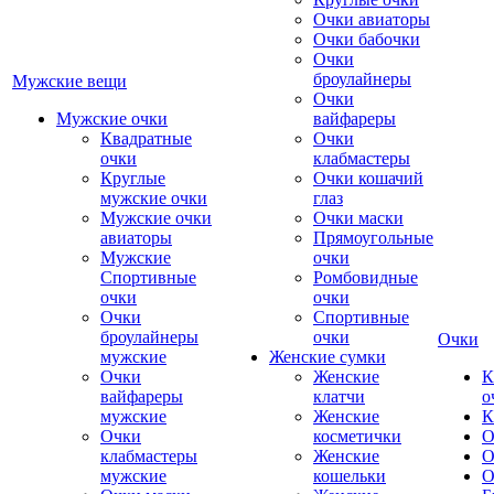
Очки авиаторы
Очки бабочки
Очки
броулайнеры
Мужские вещи
Очки
Мужские очки
вайфареры
Квадратные
Очки
очки
клабмастеры
Круглые
Очки кошачий
мужские очки
глаз
Мужские очки
Очки маски
авиаторы
Прямоугольные
Мужские
очки
Спортивные
Ромбовидные
очки
очки
Очки
Спортивные
броулайнеры
очки
Очки
мужские
Женские сумки
Очки
Женские
К
вайфареры
клатчи
о
мужские
Женские
К
Очки
косметички
О
клабмастеры
Женские
О
мужские
кошельки
О