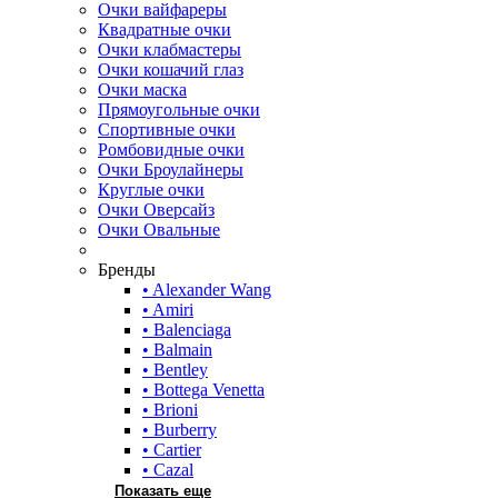
Очки вайфареры
Квадратные очки
Очки клабмастеры
Очки кошачий глаз
Очки маска
Прямоугольные очки
Спортивные очки
Ромбовидные очки
Очки Броулайнеры
Круглые очки
Очки Оверсайз
Очки Овальные
Бренды
• Alexander Wang
• Amiri
• Balenciaga
• Balmain
• Bentley
• Bottega Venetta
• Brioni
• Burberry
• Cartier
• Cazal
Показать еще