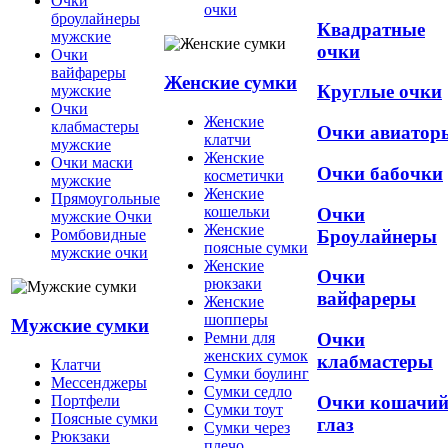
Очки
очки
броулайнеры
Квадратные
мужские
очки
Очки
вайфареры
Женские сумки
Круглые очки
мужские
Очки
Женские
клабмастеры
Очки авиатор
клатчи
мужские
Женские
Очки маски
Очки бабочки
косметички
мужские
Женские
Прямоугольные
кошельки
Очки
мужские Очки
Женские
Броулайнеры
Ромбовидные
поясные сумки
мужские очки
Женские
Очки
рюкзаки
вайфареры
Женские
шопперы
Мужские сумки
Ремни для
Очки
женских сумок
клабмастеры
Клатчи
Сумки боулинг
Мессенджеры
Сумки седло
Очки кошачи
Портфели
Сумки тоут
Поясные сумки
глаз
Сумки через
Рюкзаки
плечо