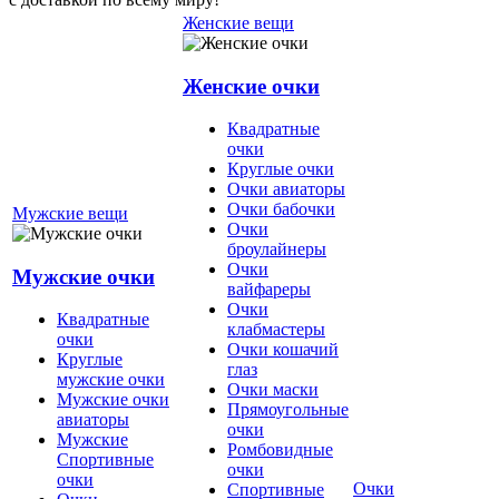
Женские вещи
Женские очки
Квадратные
очки
Круглые очки
Очки авиаторы
Очки бабочки
Мужские вещи
Очки
броулайнеры
Очки
Мужские очки
вайфареры
Очки
Квадратные
клабмастеры
очки
Очки кошачий
Круглые
глаз
мужские очки
Очки маски
Мужские очки
Прямоугольные
авиаторы
очки
Мужские
Ромбовидные
Спортивные
очки
очки
Очки
Спортивные