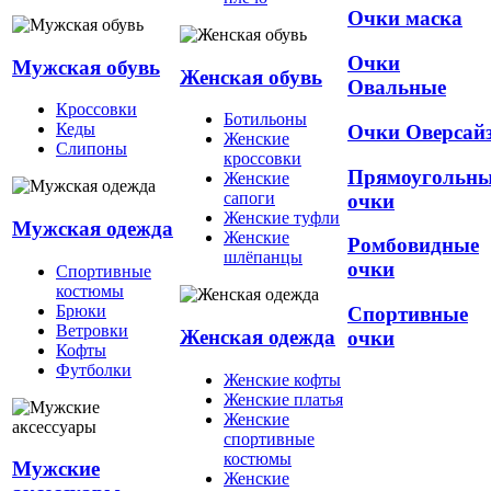
Очки маска
Очки
Мужская обувь
Женская обувь
Овальные
Кроссовки
Ботильоны
Кеды
Очки Оверсай
Женские
Слипоны
кроссовки
Прямоугольн
Женские
сапоги
очки
Женские туфли
Мужская одежда
Женские
Ромбовидные
шлёпанцы
очки
Спортивные
костюмы
Брюки
Спортивные
Ветровки
Женская одежда
очки
Кофты
Футболки
Женские кофты
Женские платья
Женские
спортивные
костюмы
Мужские
Женские