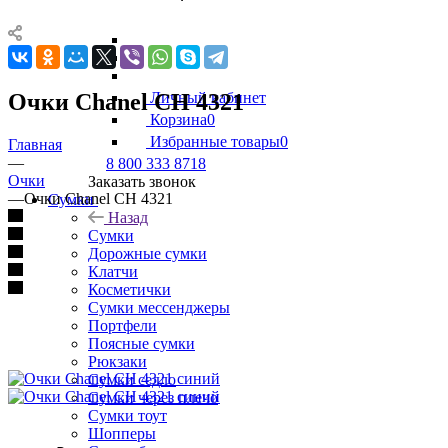
Очки Chanel CH 4321
Личный кабинет
Корзина
0
Избранные товары
0
Главная
—
8 800 333 8718
Очки
Заказать звонок
—
Очки Chanel CH 4321
Сумки
Назад
Сумки
Дорожные сумки
Клатчи
Косметички
Сумки мессенджеры
Портфели
Поясные сумки
Рюкзаки
Сумки седло
Сумки через плечо
Сумки тоут
Шопперы