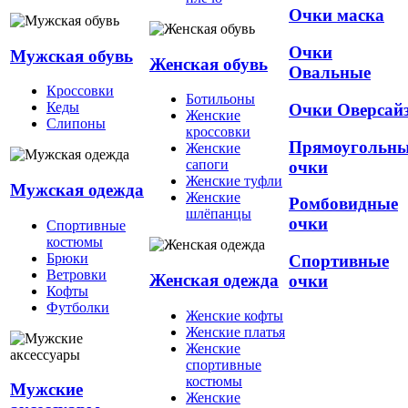
Очки маска
Очки
Мужская обувь
Женская обувь
Овальные
Кроссовки
Ботильоны
Кеды
Очки Оверсай
Женские
Слипоны
кроссовки
Прямоугольн
Женские
сапоги
очки
Женские туфли
Мужская одежда
Женские
Ромбовидные
шлёпанцы
очки
Спортивные
костюмы
Брюки
Спортивные
Ветровки
Женская одежда
очки
Кофты
Футболки
Женские кофты
Женские платья
Женские
спортивные
костюмы
Мужские
Женские