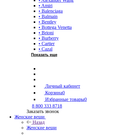
• Alexander Wang
• Amiri
• Balenciaga
• Balmain
• Bentley
• Bottega Venetta
• Brioni
• Burberry
• Cartier
• Cazal
Показать еще
Личный кабинет
Корзина
0
Избранные товары
0
8 800 333 8718
Заказать звонок
Женские вещи
Назад
Женские вещи