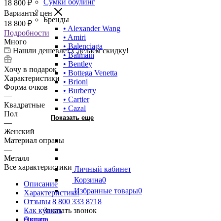
Сумки боулинг
18 800
₽
Варианты цен
Бренды
18 800
₽
• Alexander Wang
Подробности
• Amiri
Много
• Balenciaga
Нашли дешевле? Сделаем скидку!
• Balmain
• Bentley
Хочу в подарок
• Bottega Venetta
Характеристики
• Brioni
Форма очков
• Burberry
—
• Cartier
Квадратные
• Cazal
Пол
Показать еще
—
Женский
Материал оправы
—
Металл
Все характеристики
Личный кабинет
Корзина
0
Описание
Избранные товары
0
Характеристики
Отзывы
8 800 333 8718
Как купить
Заказать звонок
Оплата
Акции