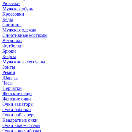
Рюкзаки
Мужская обувь
Кроссовки
Кеды
Слипоны
Мужская одежда
Спортивные костюмы
Ветровки
Футболки
Брюки
Кофты
Мужские аксессуары
Зонты
Ремни
Шарфы
Часы
Перчатки
Женские вещи
Женские очки
Очки авиаторы
Очки бабочки
Очки вайфареры
Квадратные очки
Очки клабмастеры
Очки кошачий глаз