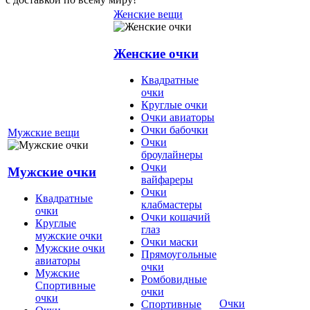
Женские вещи
Женские очки
Квадратные
очки
Круглые очки
Очки авиаторы
Очки бабочки
Мужские вещи
Очки
броулайнеры
Очки
Мужские очки
вайфареры
Очки
Квадратные
клабмастеры
очки
Очки кошачий
Круглые
глаз
мужские очки
Очки маски
Мужские очки
Прямоугольные
авиаторы
очки
Мужские
Ромбовидные
Спортивные
очки
очки
Очки
Спортивные