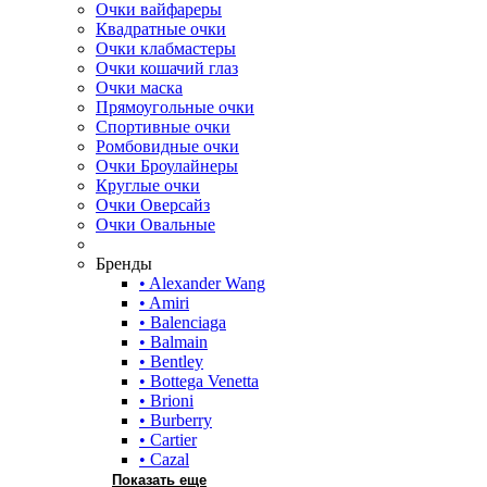
Очки вайфареры
Квадратные очки
Очки клабмастеры
Очки кошачий глаз
Очки маска
Прямоугольные очки
Спортивные очки
Ромбовидные очки
Очки Броулайнеры
Круглые очки
Очки Оверсайз
Очки Овальные
Бренды
• Alexander Wang
• Amiri
• Balenciaga
• Balmain
• Bentley
• Bottega Venetta
• Brioni
• Burberry
• Cartier
• Cazal
Показать еще