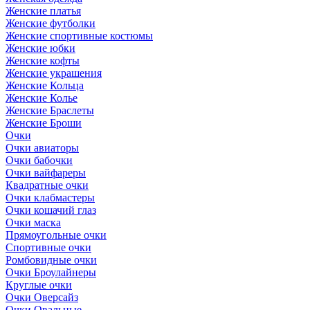
Женские платья
Женские футболки
Женские спортивные костюмы
Женские юбки
Женские кофты
Женские украшения
Женские Кольца
Женские Колье
Женские Браслеты
Женские Броши
Очки
Очки авиаторы
Очки бабочки
Очки вайфареры
Квадратные очки
Очки клабмастеры
Очки кошачий глаз
Очки маска
Прямоугольные очки
Спортивные очки
Ромбовидные очки
Очки Броулайнеры
Круглые очки
Очки Оверсайз
Очки Овальные