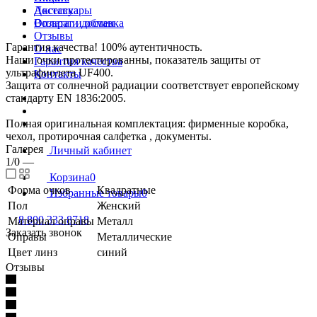
Доставка
Аксессуары
Возврат и обмен
Оплата и доставка
Отзывы
Гарантия качества! 100% аутентичность.
О нас
Наши очки протестированны, показатель защиты от
Гарантия качества
ультрафиолета UF400.
Контакты
Защита от солнечной радиации соответствует европейскому
стандарту EN 1836:2005.
Полная оригинальная комплектация: фирменные коробка,
чехол, протирочная салфетка , документы.
Галерея
Личный кабинет
1/0
—
Корзина
0
Форма очков
Квадратные
Избранные товары
0
Пол
Женский
8 800 333 8718
Материал оправы
Металл
Заказать звонок
Оправы
Металлические
Цвет линз
синий
Отзывы