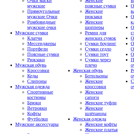
Очки маски
Женские
Б
мужские
поясные сумки
О
Прямоугольные
Женские
в
мужские Очки
рюкзаки
О
Ромбовидные
Женские
к
мужские очки
шопперы
О
Мужские сумки
Ремни для
г
Клатчи
женских сумок
О
Мессенджеры
Сумки боулинг
О
Портфели
Сумки седло
О
Поясные сумки
Сумки тоут
О
Рюкзаки
Сумки через
П
Мужская обувь
плечо
о
Кроссовки
Женская обувь
Р
Кеды
Ботильоны
о
Слипоны
Женские
С
Мужская одежда
кроссовки
о
Спортивные
Женские
костюмы
сапоги
Брюки
Женские туфли
Ветровки
Женские
Кофты
шлёпанцы
Футболки
Женская одежда
Мужские аксессуары
Женские кофты
Женские платья