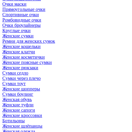
Очки маски
Прямоугольные очки
Спортивные очки
Ромбовидные очки
Очки броулайнеры
Круглые очки
Женские сумки
Ремни для женских сумок
Женские кошельки
Женские клатчи
Женские косметички
Женские поясные сумки
Женские рюкзаки
Сумки седло
Сумки через плечо
Сумки тоут
Женские шопперы
Сумки боулинг
Женская обувь
Женские туфли
Женские сапоги
Женские кроссовки
Ботильоны
Женские шлёпанцы
Женская одежда