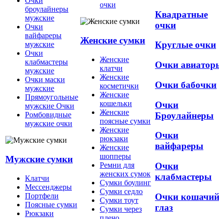
Очки
очки
броулайнеры
Квадратные
мужские
очки
Очки
вайфареры
Женские сумки
Круглые очки
мужские
Очки
Женские
клабмастеры
Очки авиатор
клатчи
мужские
Женские
Очки маски
Очки бабочки
косметички
мужские
Женские
Прямоугольные
кошельки
Очки
мужские Очки
Женские
Броулайнеры
Ромбовидные
поясные сумки
мужские очки
Женские
Очки
рюкзаки
вайфареры
Женские
шопперы
Мужские сумки
Ремни для
Очки
женских сумок
клабмастеры
Клатчи
Сумки боулинг
Мессенджеры
Сумки седло
Очки кошачи
Портфели
Сумки тоут
Поясные сумки
глаз
Сумки через
Рюкзаки
плечо