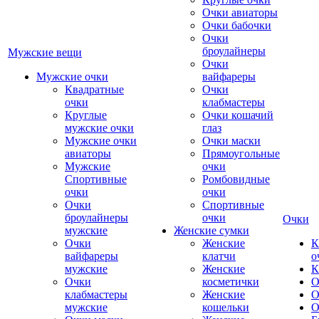
Очки авиаторы
Очки бабочки
Очки
броулайнеры
Мужские вещи
Очки
Мужские очки
вайфареры
Квадратные
Очки
очки
клабмастеры
Круглые
Очки кошачий
мужские очки
глаз
Мужские очки
Очки маски
авиаторы
Прямоугольные
Мужские
очки
Спортивные
Ромбовидные
очки
очки
Очки
Спортивные
броулайнеры
очки
Очки
мужские
Женские сумки
Очки
Женские
К
вайфареры
клатчи
о
мужские
Женские
К
Очки
косметички
О
клабмастеры
Женские
О
мужские
кошельки
О