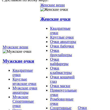
Женские вещи
Женские очки
Квадратные
очки
Круглые очки
Очки авиаторы
Очки бабочки
Мужские вещи
Очки
броулайнеры
Очки
Мужские очки
вайфареры
Очки
Квадратные
клабмастеры
очки
Очки кошачий
Круглые
глаз
мужские очки
Очки маски
Мужские очки
Прямоугольные
авиаторы
очки
Мужские
Ромбовидные
Спортивные
очки
очки
Очки
Спортивные