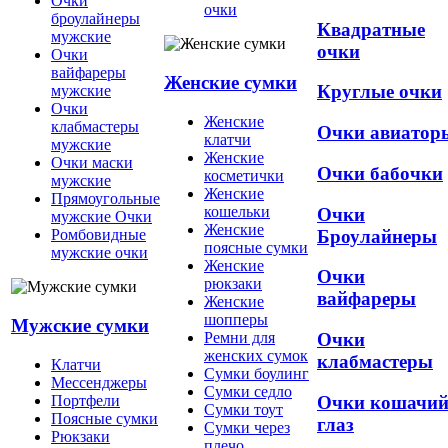
Очки
очки
броулайнеры
Квадратные
мужские
очки
Очки
вайфареры
Женские сумки
Круглые очки
мужские
Очки
Женские
клабмастеры
Очки авиатор
клатчи
мужские
Женские
Очки маски
Очки бабочки
косметички
мужские
Женские
Прямоугольные
кошельки
Очки
мужские Очки
Женские
Броулайнеры
Ромбовидные
поясные сумки
мужские очки
Женские
Очки
рюкзаки
вайфареры
Женские
шопперы
Мужские сумки
Ремни для
Очки
женских сумок
клабмастеры
Клатчи
Сумки боулинг
Мессенджеры
Сумки седло
Очки кошачи
Портфели
Сумки тоут
Поясные сумки
глаз
Сумки через
Рюкзаки
плечо