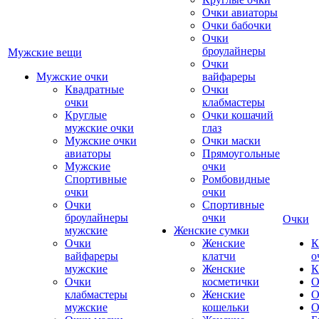
Очки авиаторы
Очки бабочки
Очки
броулайнеры
Мужские вещи
Очки
Мужские очки
вайфареры
Квадратные
Очки
очки
клабмастеры
Круглые
Очки кошачий
мужские очки
глаз
Мужские очки
Очки маски
авиаторы
Прямоугольные
Мужские
очки
Спортивные
Ромбовидные
очки
очки
Очки
Спортивные
броулайнеры
очки
Очки
мужские
Женские сумки
Очки
Женские
К
вайфареры
клатчи
о
мужские
Женские
К
Очки
косметички
О
клабмастеры
Женские
О
мужские
кошельки
О