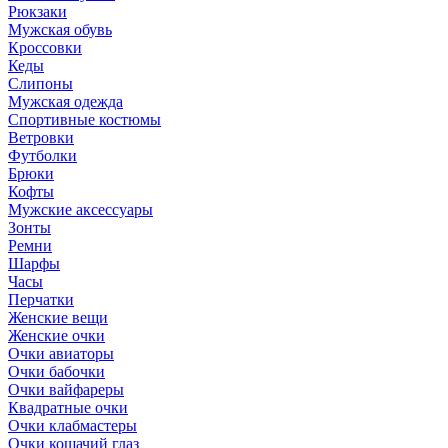
Рюкзаки
Мужская обувь
Кроссовки
Кеды
Слипоны
Мужская одежда
Спортивные костюмы
Ветровки
Футболки
Брюки
Кофты
Мужские аксессуары
Зонты
Ремни
Шарфы
Часы
Перчатки
Женские вещи
Женские очки
Очки авиаторы
Очки бабочки
Очки вайфареры
Квадратные очки
Очки клабмастеры
Очки кошачий глаз