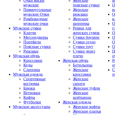
Очки маски
Женские
Б
мужские
поясные сумки
О
Прямоугольные
Женские
в
мужские Очки
рюкзаки
О
Ромбовидные
Женские
к
мужские очки
шопперы
О
Мужские сумки
Ремни для
г
Клатчи
женских сумок
О
Мессенджеры
Сумки боулинг
О
Портфели
Сумки седло
О
Поясные сумки
Сумки тоут
О
Рюкзаки
Сумки через
П
Мужская обувь
плечо
о
Кроссовки
Женская обувь
Р
Кеды
Ботильоны
о
Слипоны
Женские
С
Мужская одежда
кроссовки
о
Спортивные
Женские
костюмы
сапоги
Брюки
Женские туфли
Ветровки
Женские
Кофты
шлёпанцы
Футболки
Женская одежда
Мужские аксессуары
Женские кофты
Женские платья