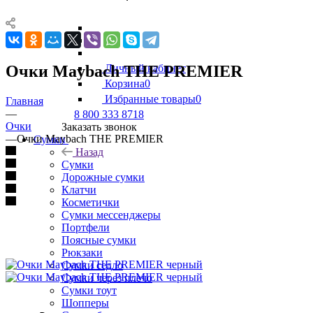
Очки Maybach THE PREMIER
Личный кабинет
Корзина
0
Избранные товары
0
Главная
—
8 800 333 8718
Очки
Заказать звонок
—
Очки Maybach THE PREMIER
Сумки
Назад
Сумки
Дорожные сумки
Клатчи
Косметички
Сумки мессенджеры
Портфели
Поясные сумки
Рюкзаки
Сумки седло
Сумки через плечо
Сумки тоут
Шопперы