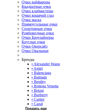
Очки вайфареры
Квадратные очки
Очки клабмастеры
Очки кошачий глаз
Очки маска
Прямоугольные очки
Спортивные очки
Ромбовидные очки
Очки Броулайнеры
Круглые очки
Очки Оверсайз
Очки Овальные
Бренды
• Alexander Wang
• Amiri
• Balenciaga
• Balmain
• Bentley
• Bottega Venetta
• Brioni
• Burberry
• Cartier
• Cazal
Показать еще