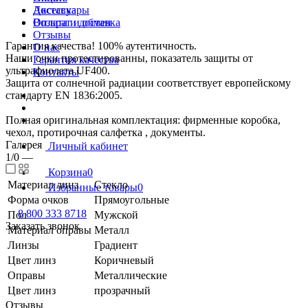
Доставка
Аксессуары
Возврат и обмен
Оплата и доставка
Отзывы
Гарантия качества! 100% аутентичность.
О нас
Наши очки протестированны, показатель защиты от
Гарантия качества
ультрафиолета UF400.
Контакты
Защита от солнечной радиации соответствует европейскому
стандарту EN 1836:2005.
Полная оригинальная комплектация: фирменные коробка,
чехол, протирочная салфетка , документы.
Галерея
Личный кабинет
1/0
—
Корзина
0
Материал линз
Стекло
Избранные товары
0
Форма очков
Прямоугольные
8 800 333 8718
Пол
Мужской
Заказать звонок
Материал оправы
Металл
Линзы
Градиент
Цвет линз
Коричневый
Оправы
Металлические
Цвет линз
прозрачный
Отзывы