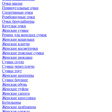
Очки маски
Прямоугольные очки
Спортивные очки
Ромбовидные очки
Очки броулайнеры
Круглые очки
Женские сумки
Ремни для женских сумок
Женские кошельки
Женские клатчи
Женские косметички
Женские поясные сумки
Женские рюкзаки
Сумки седло
Сумки через плечо
Сумки тоут
Женские шопперы
Сумки боулинг
Женская обувь
Женские туфли
Женские сапоги
Женские кроссовки
Ботильоны
Женские шлёпанцы
Женская одежда