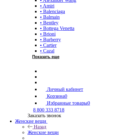
• Alexander Wang
• Amiri
• Balenciaga
• Balmain
• Bentley
• Bottega Venetta
• Brioni
• Burberry
• Cartier
• Cazal
Показать еще
Личный кабинет
Корзина
0
Избранные товары
0
8 800 333 8718
Заказать звонок
Женские вещи
Назад
Женские вещи