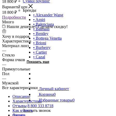
Сумки боулинг
18 800
₽
Варианты цен
Бренды
18 800
₽
• Alexander Wang
Подробности
• Amiri
Много
• Balenciaga
Нашли дешевле? Сделаем скидку!
• Balmain
• Bentley
Хочу в подарок
• Bottega Venetta
Характеристики
• Brioni
Материал линз
• Burberry
—
• Cartier
Стекло
• Cazal
Форма очков
Показать еще
—
Прямоугольные
Пол
—
Мужской
Все характеристики
Личный кабинет
Корзина
0
Описание
Избранные товары
0
Характеристики
Отзывы
8 800 333 8718
Как купить
Заказать звонок
Оплата
Акции