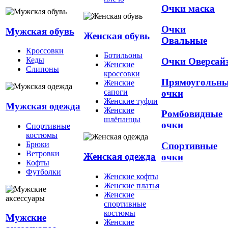
Очки маска
Очки
Мужская обувь
Женская обувь
Овальные
Кроссовки
Ботильоны
Кеды
Очки Оверсай
Женские
Слипоны
кроссовки
Прямоугольн
Женские
сапоги
очки
Женские туфли
Мужская одежда
Женские
Ромбовидные
шлёпанцы
очки
Спортивные
костюмы
Брюки
Спортивные
Ветровки
Женская одежда
очки
Кофты
Футболки
Женские кофты
Женские платья
Женские
спортивные
костюмы
Мужские
Женские