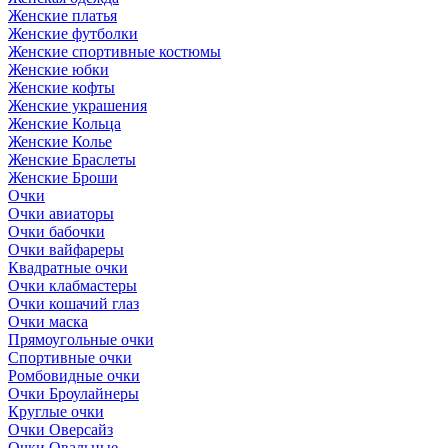
Женские платья
Женские футболки
Женские спортивные костюмы
Женские юбки
Женские кофты
Женские украшения
Женские Кольца
Женские Колье
Женские Браслеты
Женские Броши
Очки
Очки авиаторы
Очки бабочки
Очки вайфареры
Квадратные очки
Очки клабмастеры
Очки кошачий глаз
Очки маска
Прямоугольные очки
Спортивные очки
Ромбовидные очки
Очки Броулайнеры
Круглые очки
Очки Оверсайз
Очки Овальные