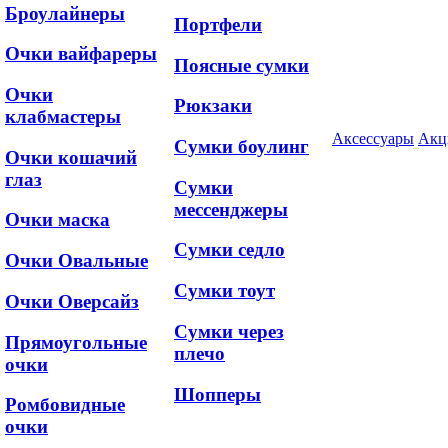
Броулайнеры
Портфели
Очки вайфареры
Поясные сумки
Очки
Рюкзаки
клабмастеры
Аксессуары
Акц
Сумки боулинг
Очки кошачий
глаз
Сумки
мессенджеры
Очки маска
Сумки седло
Очки Овальные
Сумки тоут
Очки Оверсайз
Сумки через
Прямоугольные
плечо
очки
Шопперы
Ромбовидные
очки