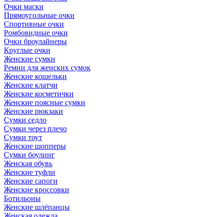
Очки маски
Прямоугольные очки
Спортивные очки
Ромбовидные очки
Очки броулайнеры
Круглые очки
Женские сумки
Ремни для женских сумок
Женские кошельки
Женские клатчи
Женские косметички
Женские поясные сумки
Женские рюкзаки
Сумки седло
Сумки через плечо
Сумки тоут
Женские шопперы
Сумки боулинг
Женская обувь
Женские туфли
Женские сапоги
Женские кроссовки
Ботильоны
Женские шлёпанцы
Женская одежда