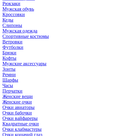
Рюкзаки
Мужская обувь
Кроссовки
Кеды
Слипоны
Мужская одежда
Спортивные костюмы
Ветровки
Футболки
Брюки
Кофты
Мужские аксессуары
Зонты
Ремни
Шарфы
Часы
Перчатки
Женские вещи
Женские очки
Очки авиаторы
Очки бабочки
Очки вайфареры
Квадратные очки
Очки клабмастеры
Очки кошачий глаз