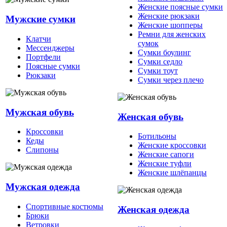
Женские поясные сумки
Женские рюкзаки
Мужские сумки
Женские шопперы
Ремни для женских
Клатчи
сумок
Мессенджеры
Сумки боулинг
Портфели
Сумки седло
Поясные сумки
Сумки тоут
Рюкзаки
Сумки через плечо
Мужская обувь
Женская обувь
Кроссовки
Ботильоны
Кеды
Женские кроссовки
Слипоны
Женские сапоги
Женские туфли
Женские шлёпанцы
Мужская одежда
Спортивные костюмы
Женская одежда
Брюки
Ветровки