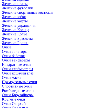
Женские платья
Женские футболки
Женские спортивные костюмы
Женские юбки
Женские кофты
Женские украшения
Женские Кольца
Женские Колье
Женские Браслеты
Женские Броши
Очки
Очки авиаторы
Очки бабочки
Очки вайфареры
Квадратные очки
Очки клабмастеры
Очки кошачий глаз
Очки маска
Прямоугольные очки
Спортивные очки
Ромбовидные очки
Очки Броулайнеры
Круглые очки
Очки Оверсайз
Очки Овальные