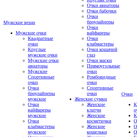
Очки авиаторы
Очки бабочки
Очки
броулайнеры
Мужские вещи
Очки
Мужские очки
вайфареры
Квадратные
Очки
очки
клабмастеры
Круглые
Очки кошачий
мужские очки
глаз
Мужские очки
Очки маски
авиаторы
Прямоугольные
Мужские
очки
Спортивные
Ромбовидные
очки
очки
Очки
Спортивные
броулайнеры
очки
Очки
мужские
Женские сумки
Очки
Женские
К
вайфареры
клатчи
о
мужские
Женские
К
Очки
косметички
О
клабмастеры
Женские
О
мужские
кошельки
О