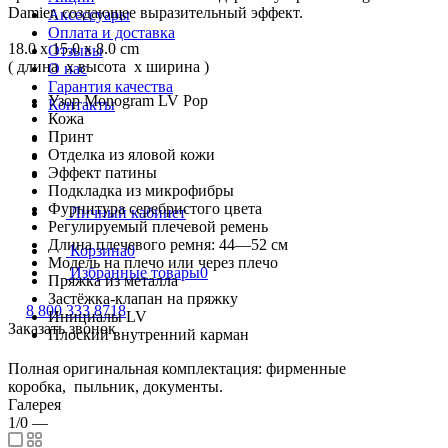
Damier, создающее выразительный эффект.
Аксессуары
Оплата и доставка
18.0 x 15.0 x 8.0 cm
Отзывы
( длина x высота x ширина )
О нас
Гарантия качества
Узор Monogram LV Pop
Контакты
Кожа
Принт
Отделка из яловой кожи
Эффект патины
Подкладка из микрофибры
Фурнитура серебристого цвета
Личный кабинет
Регулируемый плечевой ремень
Длина плечевого ремня: 44—52 см
Корзина
0
Модель на плечо или через плечо
Избранные товары
0
Пряжка из металла
Застёжка-клапан на пряжку
8 800 333 8718
Инициалы LV
Заказать звонок
Плоский внутренний карман
Полная оригинальная комплектация: фирменные
коробка, пыльник, документы.
Галерея
1/0
—