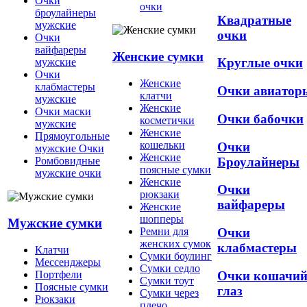
Очки
очки
броулайнеры
Квадратные
мужские
очки
Очки
вайфареры
Женские сумки
Круглые очки
мужские
Очки
Женские
клабмастеры
Очки авиатор
клатчи
мужские
Женские
Очки маски
Очки бабочки
косметички
мужские
Женские
Прямоугольные
кошельки
Очки
мужские Очки
Женские
Броулайнеры
Ромбовидные
поясные сумки
мужские очки
Женские
Очки
рюкзаки
вайфареры
Женские
шопперы
Мужские сумки
Ремни для
Очки
женских сумок
клабмастеры
Клатчи
Сумки боулинг
Мессенджеры
Сумки седло
Очки кошачи
Портфели
Сумки тоут
Поясные сумки
глаз
Сумки через
Рюкзаки
плечо