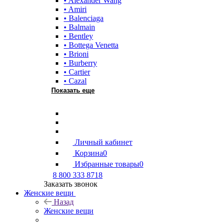
• Alexander Wang
• Amiri
• Balenciaga
• Balmain
• Bentley
• Bottega Venetta
• Brioni
• Burberry
• Cartier
• Cazal
Показать еще
Личный кабинет
Корзина
0
Избранные товары
0
8 800 333 8718
Заказать звонок
Женские вещи
Назад
Женские вещи