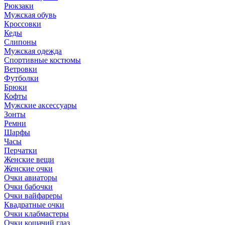
Рюкзаки
Мужская обувь
Кроссовки
Кеды
Слипоны
Мужская одежда
Спортивные костюмы
Ветровки
Футболки
Брюки
Кофты
Мужские аксессуары
Зонты
Ремни
Шарфы
Часы
Перчатки
Женские вещи
Женские очки
Очки авиаторы
Очки бабочки
Очки вайфареры
Квадратные очки
Очки клабмастеры
Очки кошачий глаз