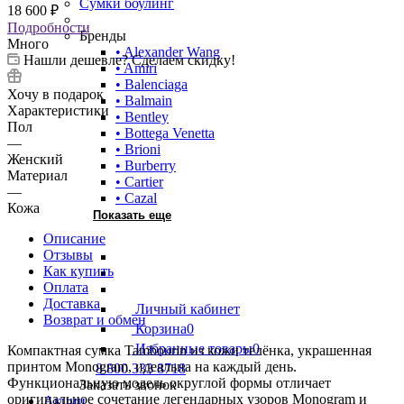
Сумки боулинг
18 600
₽
Подробности
Бренды
Много
• Alexander Wang
Нашли дешевле? Сделаем скидку!
• Amiri
• Balenciaga
Хочу в подарок
• Balmain
Характеристики
• Bentley
Пол
• Bottega Venetta
—
• Brioni
Женский
• Burberry
Материал
• Cartier
—
• Cazal
Кожа
Показать еще
Описание
Отзывы
Как купить
Оплата
Доставка
Личный кабинет
Возврат и обмен
Корзина
0
Избранные товары
0
Компактная сумка Tambourin из кожи телёнка, украшенная
принтом Monogram, идеальна на каждый день.
8 800 333 8718
Функциональную модель округлой формы отличает
Заказать звонок
оригинальное сочетание легендарных узоров Monogram и
Акции