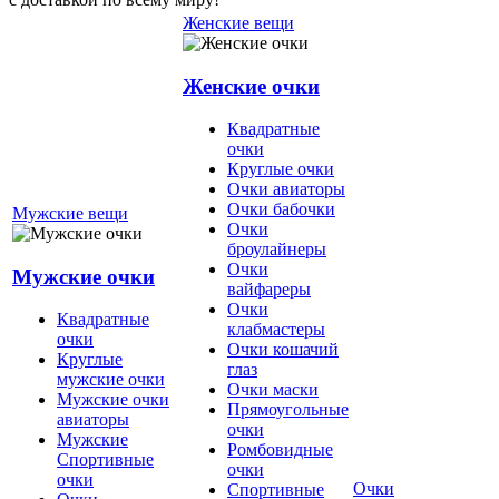
Женские вещи
Женские очки
Квадратные
очки
Круглые очки
Очки авиаторы
Очки бабочки
Мужские вещи
Очки
броулайнеры
Очки
Мужские очки
вайфареры
Очки
Квадратные
клабмастеры
очки
Очки кошачий
Круглые
глаз
мужские очки
Очки маски
Мужские очки
Прямоугольные
авиаторы
очки
Мужские
Ромбовидные
Спортивные
очки
очки
Очки
Спортивные