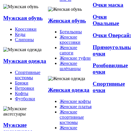
Очки маска
Очки
Мужская обувь
Женская обувь
Овальные
Кроссовки
Ботильоны
Кеды
Очки Оверсай
Женские
Слипоны
кроссовки
Прямоугольн
Женские
сапоги
очки
Женские туфли
Мужская одежда
Женские
Ромбовидные
шлёпанцы
очки
Спортивные
костюмы
Брюки
Спортивные
Ветровки
Женская одежда
очки
Кофты
Футболки
Женские кофты
Женские платья
Женские
спортивные
костюмы
Мужские
Женские