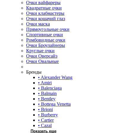
Очки вайфареры
Квадратные очки
Очки клабмастеры
Очки кошачий глаз
Очки маска
Прямоугольные очки
Спортивные очки
Ромбовидные очки
Очки Броулайнеры
Круглые очки
Очки Оверсайз
Очки Овальные
Бренды
• Alexander Wang
• Amiri
• Balenciaga
• Balmain
• Bentley
• Bottega Venetta
• Brioni
• Burberry
• Cartier
• Cazal
Показать еще