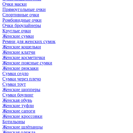
Очки маски
Прямоугольные очки
Спортивные очки
Ромбовидные очки
Очки броулайнеры
Круглые очки
Женские сумки
Ремни для женских сумок
Женские кошельки
Женские клатчи
Женские косметички
Женские поясные сумки
Женские рюкзаки
Сумки седло
Сумки через плечо
Сумки тоут
Женские шопперы
Сумки боулинг
Женская обувь
Женские туфли
Женские сапоги
Женские кроссовки
Ботильоны
Женские шлёпанцы
Женская одежда