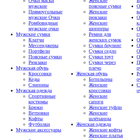
Очки маски
Женские
Б
мужские
поясные сумки
О
Прямоугольные
Женские
в
мужские Очки
рюкзаки
О
Ромбовидные
Женские
к
мужские очки
шопперы
О
Мужские сумки
Ремни для
г
Клатчи
женских сумок
О
Мессенджеры
Сумки боулинг
О
Портфели
Сумки седло
О
Поясные сумки
Сумки тоут
О
Рюкзаки
Сумки через
П
Мужская обувь
плечо
о
Кроссовки
Женская обувь
Р
Кеды
Ботильоны
о
Слипоны
Женские
С
Мужская одежда
кроссовки
о
Спортивные
Женские
костюмы
сапоги
Брюки
Женские туфли
Ветровки
Женские
Кофты
шлёпанцы
Футболки
Женская одежда
Мужские аксессуары
Женские кофты
Женские платья