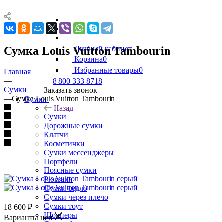
Сумка Louis Vuitton Tambourin
Личный кабинет
Корзина
0
Избранные товары
0
Главная
—
8 800 333 8718
Сумки
Заказать звонок
—
Сумка Louis Vuitton Tambourin
Сумки
Назад
Сумки
Дорожные сумки
Клатчи
Косметички
Сумки мессенджеры
Портфели
Поясные сумки
Рюкзаки
Сумки седло
Сумки через плечо
Сумки тоут
18 600
₽
Шопперы
Варианты цен