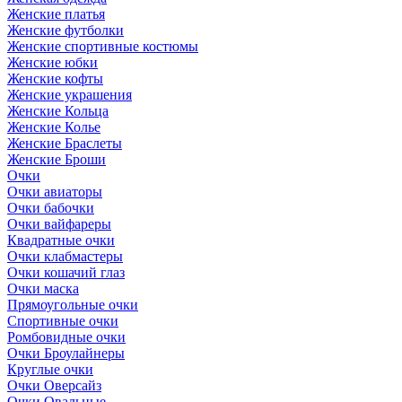
Женские платья
Женские футболки
Женские спортивные костюмы
Женские юбки
Женские кофты
Женские украшения
Женские Кольца
Женские Колье
Женские Браслеты
Женские Броши
Очки
Очки авиаторы
Очки бабочки
Очки вайфареры
Квадратные очки
Очки клабмастеры
Очки кошачий глаз
Очки маска
Прямоугольные очки
Спортивные очки
Ромбовидные очки
Очки Броулайнеры
Круглые очки
Очки Оверсайз
Очки Овальные